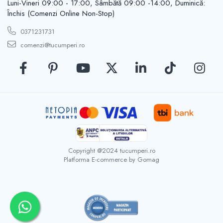
Luni-Vineri 09:00 - 17:00, Sâmbătă 09:00 -14:00, Duminică:
Casute de gradina
Carlige
Închis (Comenzi Online Non-Stop)
Conexpanduri & ancore
0371231731
Cuie tapiterie
comenzi@tucumperi.ro
Cuiere
Dibluri
Distantieri
Filiere
Lacate
Manere mobiler & lazi
Manere usi
Piulite
Copyright @2024 tucumperi.ro
Role porti
Platforma E-commerce by Gomag
Saibe
Suporturi TV
Suruburi autoforante
Suruburi gipscarton
Suruburi metrice