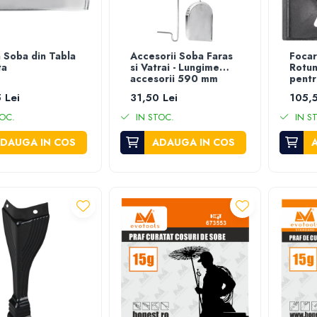
a Soba din Tabla
Accesorii Soba Faras
Focar
ta
si Vatrai - Lungime
Rotun
accesorii 590 mm
pentr
 Lei
31,50 Lei
105,5
OC.
IN STOC.
IN S
DAUGA IN COS
ADAUGA IN COS