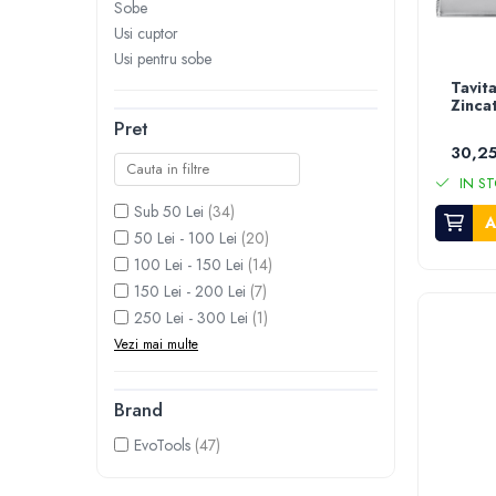
Roboti de tuns gazonul
Sobe
Tocatoare de vegetatie
Usi cuptor
Usi pentru sobe
Tractorase de taiat vegetatie
Tavit
Tractorase de tuns gazonul
Zinca
Motocultoare si motosape
Pret
30,25
Motosape
Motocultoare
IN ST
Pluguri motocultoare si motosape
Sub 50 Lei
(34)
A
50 Lei - 100 Lei
(20)
Remorci motocultoare
100 Lei - 150 Lei
(14)
Piese de schimb motocultoare, motosape
150 Lei - 200 Lei
(7)
Accesorii motosape si motocultoare
250 Lei - 300 Lei
(1)
Mori, tocatoare si zdrobitori
Vezi mai multe
Batoze & desfacatoare porumb
Tocatoare fructe & legume
Brand
Zdrobitori struguri
EvoTools
(47)
Mori cereale si furaje
Teascuri struguri