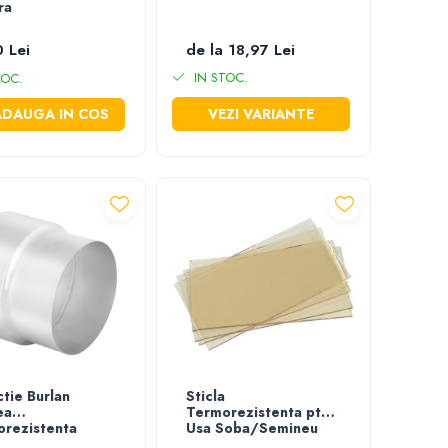
ra
 Lei
de la 18,97 Lei
IN STOC.
TOC.
ADAUGA IN COS
VEZI VARIANTE
tie Burlan
Sticla
ea
Termorezistenta pt
rezistenta
Usa Soba/Semineu