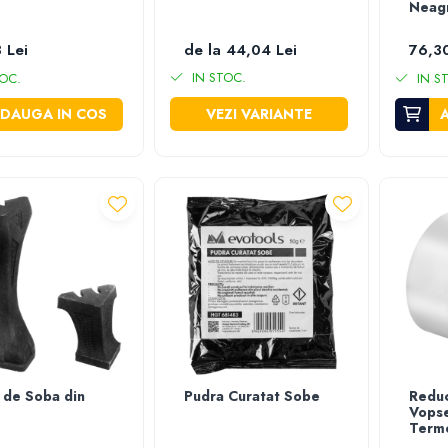
Neag
 Lei
de la 44,04 Lei
76,30
IN STOC.
OC.
IN S
DAUGA IN COS
VEZI VARIANTE
r de Soba din
Pudra Curatat Sobe
Reduc
Vops
Termo