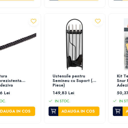
tura
Ustensile pentru
Kit T
rezistenta
Semineu cu Suport (4
Snur 
deziva
Piese)
Adezi
6 Lei
149,83 Lei
50,37
OC.
IN STOC.
IN S
DAUGA IN COS
ADAUGA IN COS