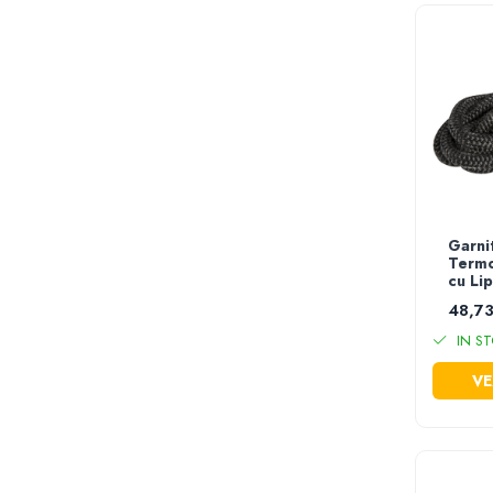
Foarfece electrice tabla
Lanterne
Masini de frezat
Acumulatori scule electrice
Incarcatoare acumulator
Accesorii masina insurubat
multifunctionala
Capsatoare electrice
Garni
Masina multifunctionala
Termo
Pistoale de impact electrice
cu Lip
Sudura si lipire
48,73
Aparate sudura tip MMA/MIG/MAG
IN ST
Accesorii sudura & lipire
VE
Masti de protectie sudura
Sarma si electrozi
Scule instalatori
Rezerve buteli gaz