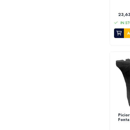
Furtun gradina
Aspersoare
23,63
Conectori & accesorii furtun gradina
IN ST
Pistoale de stropit
A
Atomizoare
Piese si accesorii pompe stropit
Pompe de stropit
Pompe de recirculare
Piese si accesorii hidrofor
Piese si accesorii pompe submersibile
Piese si accesorii pompe de suprafata
Piese si accesorii motopompe
Accesorii banda picurare
Accesorii tub picurare
Banda de irigat
Picio
Rezervoare colectare apa
Fonta
Sisteme de irigat