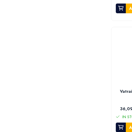
Mini unelte
A
Ustensile gatit
Aparate de facut carnati
Masini de tocat carnea manuale
Storcatoare rosii si legume
Accesorii gaz
Arzatoare & pirostrii gaz
Drujbe si accesorii
Drujbe benzina
Drujbe electrice
Accesorii si consumabile drujba
Lame drujba
Vatrai
Lanturi drujba
Piese de schimb drujba
36,09
Utilaje pentru sapat si arat
IN ST
Motoburghie & motosfredele
A
Accesorii si piese de schimb motoburghie