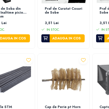
r de Soba din
Praf de Curatat Cosuri
Praf 
 Inaltime picior
de Sobe
Sobe
mm
 Lei
3,51 Lei
3,51 
OC.
IN STOC.
IN S
DAUGA IN COS
ADAUGA IN COS
le STM
Cap de Perie pt Horn
Cupto