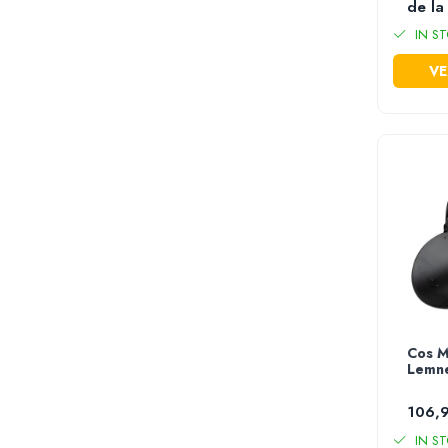
de la
Stropitori
IN ST
Tub picurare
Unelte pentru gradinarit
VE
Cozi unelte
Topoare
Sape si sapaligi
Lopeti
Coase, seceri si cosoare
Bomfaiere
Fierastraie lemn
Foarfece de taiat gard viu
Foarfece gradina & vie
Cazmale
Greble
Cos M
Lemn
Furci si cultivatoare
Pene pentru despicat
106,9
Tarnacoape
IN ST