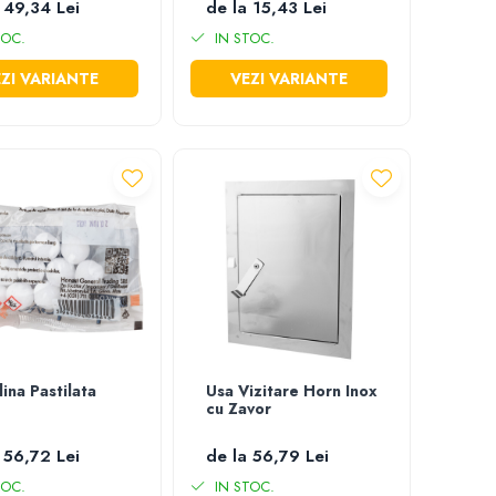
 49,34 Lei
de la 15,43 Lei
TOC.
IN STOC.
ZI VARIANTE
VEZI VARIANTE
lina Pastilata
Usa Vizitare Horn Inox
cu Zavor
 56,72 Lei
de la 56,79 Lei
TOC.
IN STOC.