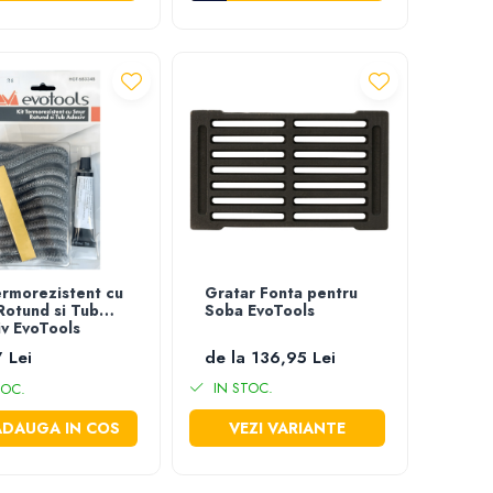
ermorezistent cu
Gratar Fonta pentru
Rotund si Tub
Soba EvoTools
v EvoTools
 Lei
de la 136,95 Lei
IN STOC.
TOC.
ADAUGA IN COS
VEZI VARIANTE