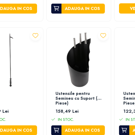
DAUGA IN COS
ADAUGA IN COS
VE
Ustensile pentru
Usten
Semineu cu Suport (3
Semin
Piese)
Piese
 Lei
158,49 Lei
122,3
OC.
IN STOC.
IN S
DAUGA IN COS
ADAUGA IN COS