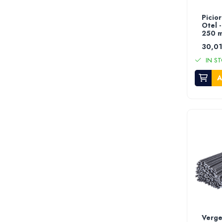
Despicator lemne
Accesorii pentru mori de cereale
Picio
Otel -
Razatoare fructe & legume
250 
Tocatoare furaje & siscornite
30,01
Motocoase
IN ST
Motocoase 2 timpi
A
Motocoase 4 timpi
Accesorii si piese motocoase si trimmere
Tractoare si minitractoare
Minitractoare
Accesorii pentru minitractoare
Pompe si sisteme de irigat
Pompe submersibile apa curata
Pompe submersibile apa murdara
Pompe suprafata
Hidrofoare
Motopompe
Verge