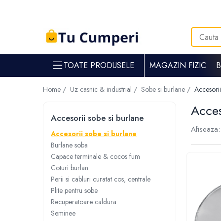
Toate Produsele
Gradina & gospodarie
TOATE PRODUSELE
MAGAZIN FIZIC
Intretinere spatii verzi
Suflante si aspiratoare frunze
Home /
Uz casnic & industrial /
Sobe si burlane /
Accesorii
Masini de tuns iarba
Acces
Tocatoare crengi
Accesorii sobe si burlane
Trimmere electrice
Afiseaza:
Foarfece electrice spatii verzi
Accesorii sobe si burlane
Burlane soba
Piese si accesorii masina de tuns iarba
Capace terminale & cocos fum
Tavaluguri
Coturi burlan
Accesorii si piese motocositori
Perii si cabluri curatat cos, centrale
Arzatoare buruieni
Plite pentru sobe
Dispersoare
Recuperatoare caldura
Plantatoare
Seminee