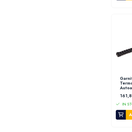
Masini de sapat santuri
Casute de gradina
Scule & unelte
Scule electrice
Masini de gaurit si insurubat
Polizor unghiular - Flexuri
Ciocane rotopercutoare
Ciocane demolatoare
Masini de slefuit si rindele
Fierastraie circulare si masini de debitat
Garni
Termo
Fierastraie pendulare
Autoa
Fierastraie sabie
161,8
Mixere electrice
IN ST
Polizoare de banc
A
Masini de polisat
Pistoale electrice pentru vopsit
Pistoale cu aer cald