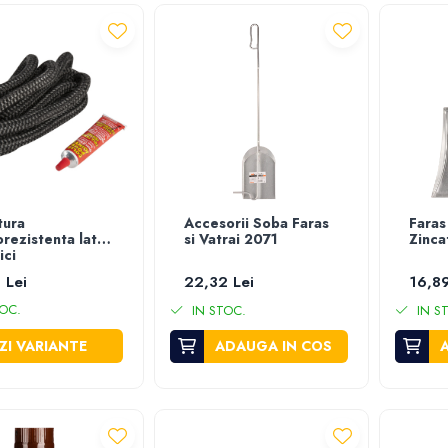
tura
Accesorii Soba Faras
Faras
rezistenta lata
si Vatrai 2071
Zinca
ici
 Lei
22,32 Lei
16,89
OC.
IN STOC.
IN S
ZI VARIANTE
ADAUGA IN COS