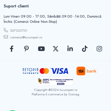
Casute de gradina
Suport clienti
Carlige
Conexpanduri & ancore
Luni-Vineri 09:00 - 17:00, Sâmbătă 09:00 -14:00, Duminică:
Cuie tapiterie
Închis (Comenzi Online Non-Stop)
Cuiere
0371231731
Dibluri
comenzi@tucumperi.ro
Distantieri
Filiere
Lacate
Manere mobiler & lazi
Manere usi
Piulite
Role porti
Saibe
Suporturi TV
Copyright @2024 tucumperi.ro
Platforma E-commerce by Gomag
Suruburi autoforante
Suruburi gipscarton
Suruburi metrice