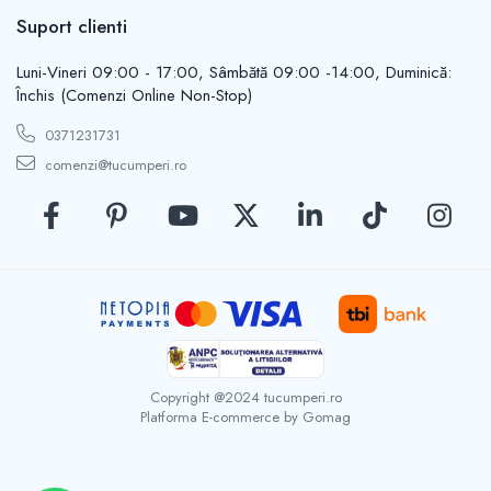
Casute de gradina
Suport clienti
Carlige
Conexpanduri & ancore
Luni-Vineri 09:00 - 17:00, Sâmbătă 09:00 -14:00, Duminică:
Cuie tapiterie
Închis (Comenzi Online Non-Stop)
Cuiere
0371231731
Dibluri
comenzi@tucumperi.ro
Distantieri
Filiere
Lacate
Manere mobiler & lazi
Manere usi
Piulite
Role porti
Saibe
Suporturi TV
Copyright @2024 tucumperi.ro
Platforma E-commerce by Gomag
Suruburi autoforante
Suruburi gipscarton
Suruburi metrice