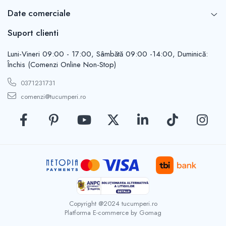
Casute de gradina
Carlige
Date comerciale
Conexpanduri & ancore
Suport clienti
Cuie tapiterie
Cuiere
Luni-Vineri 09:00 - 17:00, Sâmbătă 09:00 -14:00, Duminică:
Dibluri
Închis (Comenzi Online Non-Stop)
Distantieri
0371231731
Filiere
comenzi@tucumperi.ro
Lacate
Manere mobiler & lazi
Manere usi
Piulite
Role porti
Saibe
Suporturi TV
Suruburi autoforante
Copyright @2024 tucumperi.ro
Suruburi gipscarton
Platforma E-commerce by Gomag
Suruburi metrice