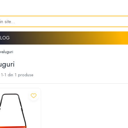
BLOG
valuguri
uguri
1-
1
din
1
produse