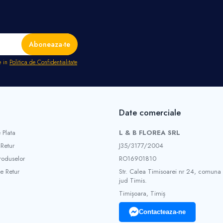
e in
Politica de Confidentialitate
Date comerciale
 Plata
L & B FLOREA SRL
 Retur
J35/3177/2004
roduselor
RO16901810
e Retur
Str. Calea Timisoarei nr 24, comuna
jud Timis.
Timișoara, Timiș
Contacteaza-ne