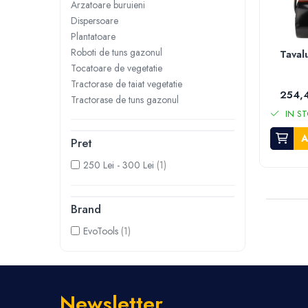
Roboti de tuns gazonul
Arzatoare buruieni
Tocatoare de vegetatie
Dispersoare
Plantatoare
Tractorase de taiat vegetatie
Roboti de tuns gazonul
Taval
Tractorase de tuns gazonul
Tocatoare de vegetatie
Motocultoare si motosape
Tractorase de taiat vegetatie
254,4
Motosape
Tractorase de tuns gazonul
Motocultoare
IN ST
Pluguri motocultoare si motosape
A
Pret
Remorci motocultoare
250 Lei - 300 Lei
(1)
Piese de schimb motocultoare, motosape
Accesorii motosape si motocultoare
Mori, tocatoare si zdrobitori
Brand
Batoze & desfacatoare porumb
EvoTools
(1)
Tocatoare fructe & legume
Zdrobitori struguri
Mori cereale si furaje
Teascuri struguri
Newsletter