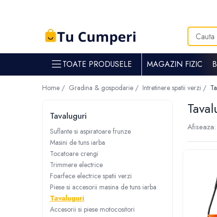
Toate Produsele
Gradina & gospodarie
TOATE PRODUSELE
MAGAZIN FIZIC
Intretinere spatii verzi
Suflante si aspiratoare frunze
Home /
Gradina & gospodarie /
Intretinere spatii verzi /
Ta
Masini de tuns iarba
Taval
Tocatoare crengi
Tavaluguri
Trimmere electrice
Afiseaza:
Foarfece electrice spatii verzi
Suflante si aspiratoare frunze
Masini de tuns iarba
Piese si accesorii masina de tuns iarba
Tocatoare crengi
Tavaluguri
Trimmere electrice
Accesorii si piese motocositori
Foarfece electrice spatii verzi
Arzatoare buruieni
Piese si accesorii masina de tuns iarba
Dispersoare
Tavaluguri
Plantatoare
Accesorii si piese motocositori