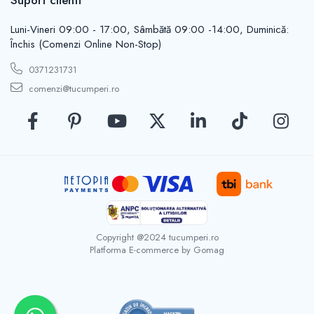
Suport clienti
Tarozi
Luni-Vineri 09:00 - 17:00, Sâmbătă 09:00 -14:00, Duminică:
Yale
Închis (Comenzi Online Non-Stop)
Zavoare
Generatoare si motoare
0371231731
Generatoare de curent
comenzi@tucumperi.ro
Motoare electrice
Accesorii motoare si generatoare
Instrumente si echipamente de
masura
Unelte de masurat
Dreptare si nivele
Cantare
Detectoare
Copyright @2024 tucumperi.ro
Platforma E-commerce by Gomag
Nivele cu laser si telemetre
Rulete
Sublere
Accesorii scule si unelte electrice