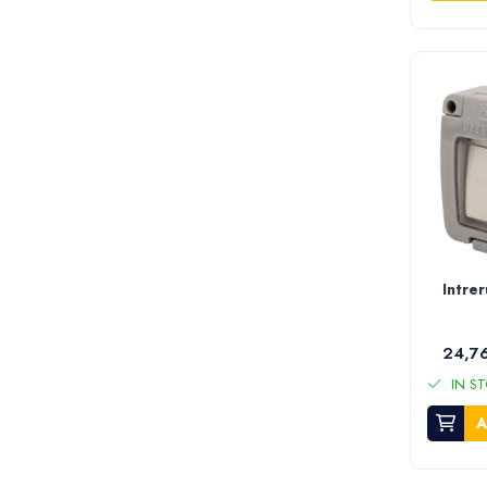
Masini de sapat santuri
Casute de gradina
Scule & unelte
Scule electrice
Masini de gaurit si insurubat
Polizor unghiular - Flexuri
Ciocane rotopercutoare
Ciocane demolatoare
Masini de slefuit si rindele
Fierastraie circulare si masini de debitat
Intre
Fierastraie pendulare
Fierastraie sabie
24,76
Mixere electrice
IN ST
Polizoare de banc
A
Masini de polisat
Pistoale electrice pentru vopsit
Pistoale cu aer cald