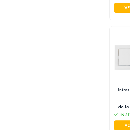
Mini unelte
VE
Ustensile gatit
Aparate de facut carnati
Masini de tocat carnea manuale
Storcatoare rosii si legume
Accesorii gaz
Arzatoare & pirostrii gaz
Drujbe si accesorii
Drujbe benzina
Drujbe electrice
Accesorii si consumabile drujba
Lame drujba
Intre
Lanturi drujba
Piese de schimb drujba
de la
Utilaje pentru sapat si arat
IN ST
Motoburghie & motosfredele
VE
Accesorii si piese de schimb motoburghie