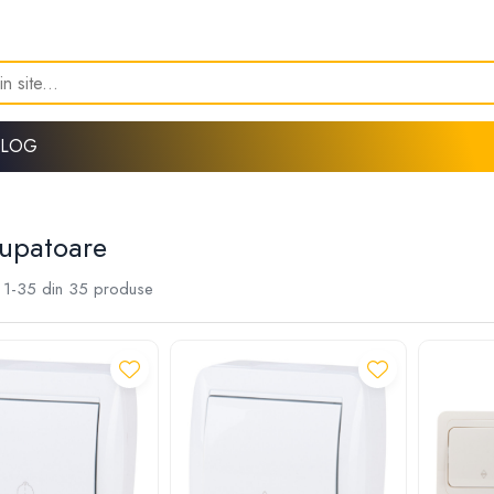
BLOG
rupatoare
1-
35
din
35
produse