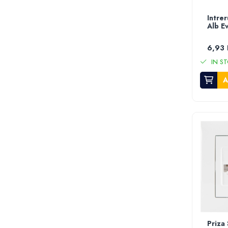
Despicator lemne
Accesorii pentru mori de cereale
Intrer
Alb E
Razatoare fructe & legume
Tocatoare furaje & siscornite
6,93 
Motocoase
IN ST
Motocoase 2 timpi
A
Motocoase 4 timpi
Accesorii si piese motocoase si trimmere
Tractoare si minitractoare
Minitractoare
Accesorii pentru minitractoare
Pompe si sisteme de irigat
Pompe submersibile apa curata
Pompe submersibile apa murdara
Pompe suprafata
Hidrofoare
Motopompe
Priza