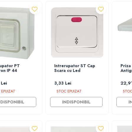
rupator PT
Intrerupator ST Cap
Priza
ron IP 44
Scara cu Led
Antig
 Lei
3,33 Lei
22,91
 EPUIZAT
STOC EPUIZAT
STOC
NDISPONIBIL
INDISPONIBIL
I