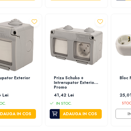
rupator Exterior
Priza Schuko +
Bloc 
Intrerupator Exterior
Promo
 Lei
41,42 Lei
25,01
STOC
OC.
IN STOC.
DAUGA IN COS
ADAUGA IN COS
I