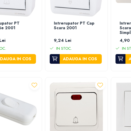
rupator PT
Intrerupator PT Cap
Intre
ie 2001
Scara 2001
Scara
Simpl
Lei
9,24 Lei
4,90 
OC.
IN STOC.
IN S
DAUGA IN COS
ADAUGA IN COS