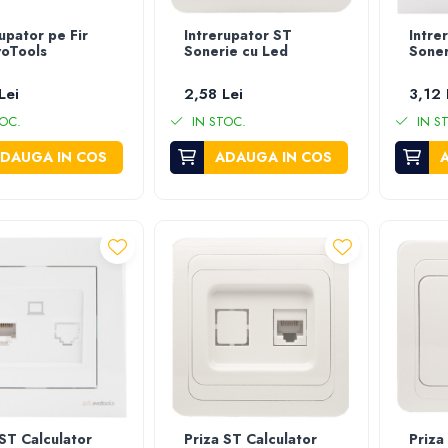
upator pe Fir
Intrerupator ST
Intre
voTools
Sonerie cu Led
Sone
Lei
2,58 Lei
3,12 
OC.
IN STOC.
IN S
DAUGA IN COS
ADAUGA IN COS
 ST Calculator
Priza ST Calculator
Priza