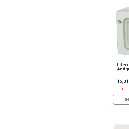
Foarfece electrice tabla
Lanterne
Masini de frezat
Acumulatori scule electrice
Incarcatoare acumulator
Accesorii masina insurubat
multifunctionala
Capsatoare electrice
Intre
Masina multifunctionala
Antig
Pistoale de impact electrice
Sudura si lipire
15,81
Aparate sudura tip MMA/MIG/MAG
STOC
Accesorii sudura & lipire
I
Masti de protectie sudura
Sarma si electrozi
Scule instalatori
Rezerve buteli gaz