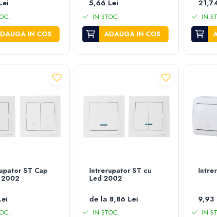
Lei
5,66 Lei
21,74
OC.
IN STOC.
IN S
DAUGA IN COS
ADAUGA IN COS
rupator ST Cap
Intrerupator ST cu
Intre
 2002
Led 2002
Lei
de la 8,86 Lei
9,93 
OC.
IN STOC.
IN S