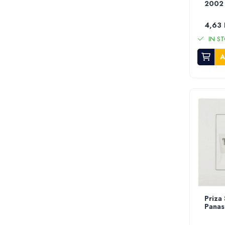
2002
Furtun gradina
Aspersoare
4,63 
Conectori & accesorii furtun gradina
IN ST
Pistoale de stropit
A
Atomizoare
Piese si accesorii pompe stropit
Pompe de stropit
Pompe de recirculare
Piese si accesorii hidrofor
Piese si accesorii pompe submersibile
Piese si accesorii pompe de suprafata
Piese si accesorii motopompe
Accesorii banda picurare
Accesorii tub picurare
Banda de irigat
Priza
Rezervoare colectare apa
Panas
Sisteme de irigat