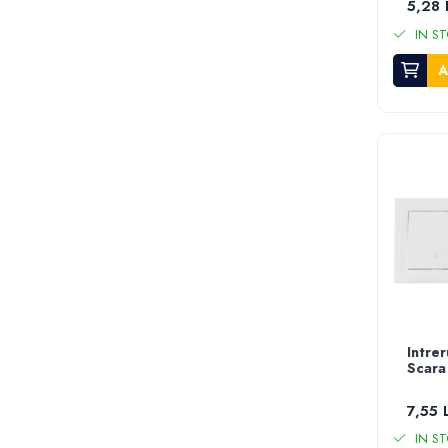
5,28 
Stropitori
IN ST
Tub picurare
Unelte pentru gradinarit
A
Cozi unelte
Topoare
Sape si sapaligi
Lopeti
Coase, seceri si cosoare
Bomfaiere
Fierastraie lemn
Foarfece de taiat gard viu
Foarfece gradina & vie
Cazmale
Intre
Greble
Scara
Furci si cultivatoare
Pene pentru despicat
7,55 
Tarnacoape
IN ST