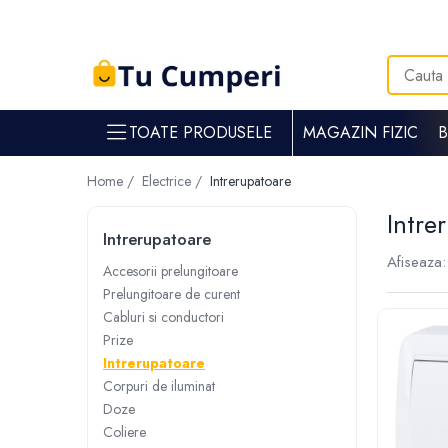
Toate Produsele
Gradina & gospodarie
TOATE PRODUSELE
MAGAZIN FIZIC
Intretinere spatii verzi
Suflante si aspiratoare frunze
Home /
Electrice /
Intrerupatoare
Masini de tuns iarba
Intre
Tocatoare crengi
Intrerupatoare
Trimmere electrice
Afiseaza:
Foarfece electrice spatii verzi
Accesorii prelungitoare
Prelungitoare de curent
Piese si accesorii masina de tuns iarba
Cabluri si conductori
Tavaluguri
Prize
Accesorii si piese motocositori
Intrerupatoare
Arzatoare buruieni
Corpuri de iluminat
Dispersoare
Doze
Plantatoare
Coliere