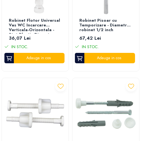
Robinet Flotor Universal
Robinet Pisoar cu
Vas WC Incarcare
Temporizare - Diametru
Verticala-Orizontala -
robinet 1/2 inch
Stut Plastic Diametru
36,07 Lei
67,42 Lei
robinet 3/8 inch
IN STOC.
IN STOC.
Adauga in cos
Adauga in cos