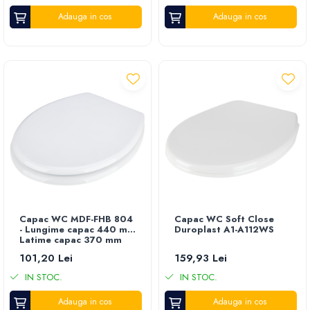
Tub picurare
Chei reglabile
Adauga in cos
Adauga in cos
Unelte pentru gradinarit
Chei torx
Cozi unelte
Chei tubulare
Topoare
Dalti manuale
Sape si sapaligi
Diamante taiat sticla
Lopeti
Dispozitive placi gipscarton
Coase, seceri si cosoare
Fierastraie BCA
Bomfaiere
Fierastraie gipscarton
Fierastraie lemn
Fierastraie taiere unghi
Foarfece de taiat gard viu
Folii constructii
Foarfece gradina & vie
Franghii si sfori
Cazmale
Galeti plastic si cauciuc
Greble
Capac WC MDF-FHB 804
Capac WC Soft Close
Leviere si rangi
- Lungime capac 440 mm
Duroplast A1-A112WS
Furci si cultivatoare
Latime capac 370 mm
Menghine
Pene pentru despicat
101,20 Lei
159,93 Lei
Pile
Tarnacoape
Pistoale silicon
IN STOC.
IN STOC.
Mini unelte
Pistoale spuma
Adauga in cos
Adauga in cos
Ustensile gatit