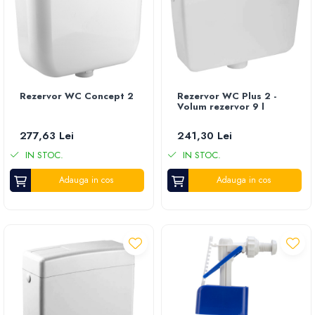
Piese de schimb polizor unghiular - flex
Piese de schimb scule electrice
Pietre polizat
Rezervor WC Concept 2
Rezervor WC Plus 2 -
Volum rezervor 9 l
277,63 Lei
241,30 Lei
IN STOC.
IN STOC.
Adauga in cos
Adauga in cos