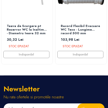
Teava de Scurgere pt
Racord Flexibil Evacuare
Rezervor WC la Inaltime
WC Texo - Lungime
- Diametru teava 32 mm
racord 500 mm
30,32 Lei
103,98 Lei
STOC EPUIZAT
STOC EPUIZAT
Indisponibil
Indisponibil
Newsletter
Nu rata ofertele si promotiile noastre