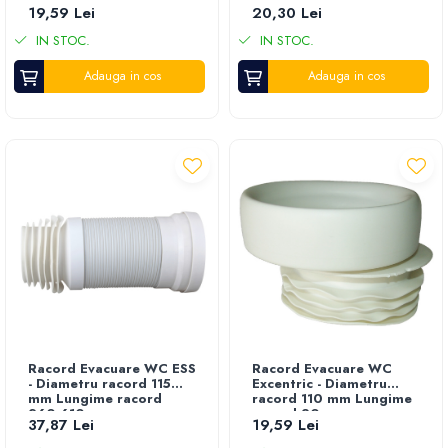
90 mm
250-480 mm
19,59 Lei
20,30 Lei
IN STOC.
IN STOC.
Adauga in cos
Adauga in cos
Racord Evacuare WC ESS
Racord Evacuare WC
- Diametru racord 115
Excentric - Diametru
mm Lungime racord
racord 110 mm Lungime
260-610 mm
racord 90 mm
37,87 Lei
19,59 Lei