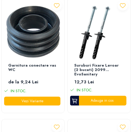
Garnitura conectare vas
Suruburi Fixare Lavoar
WC
(2 bucati) 2099
EvoSanitary
de la 9,24 Lei
12,73 Lei
IN STOC.
IN STOC.
Adauga in cos
Vezi Variante