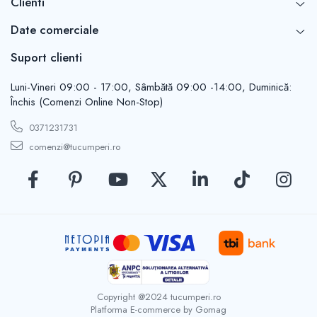
Clienti
Casute de gradina
Carlige
Date comerciale
Conexpanduri & ancore
Cuie tapiterie
Suport clienti
Cuiere
Luni-Vineri 09:00 - 17:00, Sâmbătă 09:00 -14:00, Duminică:
Dibluri
Închis (Comenzi Online Non-Stop)
Distantieri
Filiere
0371231731
Lacate
comenzi@tucumperi.ro
Manere mobiler & lazi
Manere usi
Piulite
Role porti
Saibe
Suporturi TV
Suruburi autoforante
Suruburi gipscarton
Copyright @2024 tucumperi.ro
Platforma E-commerce by Gomag
Suruburi metrice