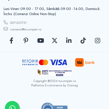
Tarozi
Luni-Vineri 09:00 - 17:00, Sâmbătă 09:00 -14:00, Duminică:
Yale
Închis (Comenzi Online Non-Stop)
Zavoare
0371231731
Generatoare si motoare
comenzi@tucumperi.ro
Generatoare de curent
Motoare electrice
Accesorii motoare si generatoare
Instrumente si echipamente de
masura
Unelte de masurat
Dreptare si nivele
Cantare
Detectoare
Copyright @2024 tucumperi.ro
Platforma E-commerce by Gomag
Nivele cu laser si telemetre
Rulete
Sublere
Accesorii scule si unelte electrice