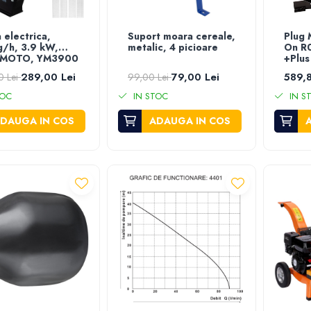
 electrica,
Suport moara cereale,
Plug 
/h, 3.9 kW,
metalic, 4 picioare
On R
MOTO, YM3900
+Plus
289,00 Lei
79,00 Lei
589,8
0 Lei
99,00 Lei
TOC
IN STOC
IN S
DAUGA IN COS
ADAUGA IN COS