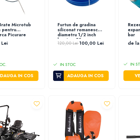
 Brate Microtub
Furtun de gradina
Rezer
 pentru
siliconat romanesc
expan
rca Picurare
diametru 1/2 inch
bar
lungime 50 m
 Lei
100,00 Lei
de la
120,00 Lei
IN S
OC.
IN STOC
DAUGA IN COS
ADAUGA IN COS
VE