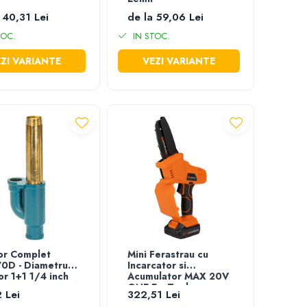
 40,31 Lei
de la 59,06 Lei
TOC.
IN STOC.
ZI VARIANTE
VEZI VARIANTE
or Complet
Mini Ferastrau cu
0D - Diametru
Incarcator si
or 1+1 1/4 inch
Acumulator MAX 20V
ONE EvoTools
 Lei
322,51 Lei