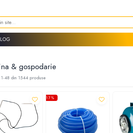
BLOG
ina & gospodarie
1-
48
din
1544
produse
-17%