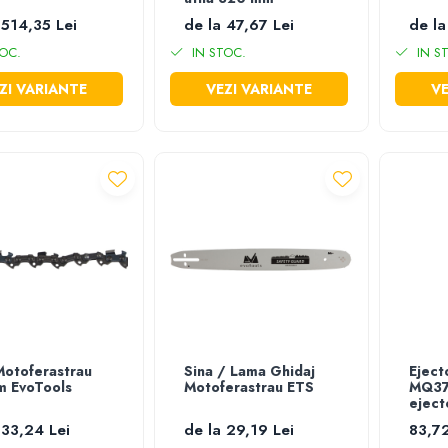
 514,35 Lei
de la 47,67 Lei
de la
OC.
IN STOC.
IN S
ZI VARIANTE
VEZI VARIANTE
VE
Motoferastrau
Sina / Lama Ghidaj
Eject
m EvoTools
Motoferastrau ETS
MQ37
eject
 33,24 Lei
de la 29,19 Lei
83,72