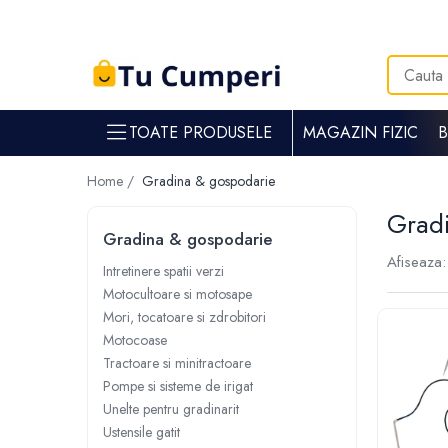
Toate Produsele
Gradina & gospodarie
TOATE PRODUSELE
MAGAZIN FIZIC
Intretinere spatii verzi
Suflante si aspiratoare frunze
Home /
Gradina & gospodarie
Masini de tuns iarba
Grad
Tocatoare crengi
Gradina & gospodarie
Trimmere electrice
Afiseaza:
Foarfece electrice spatii verzi
Intretinere spatii verzi
Motocultoare si motosape
Piese si accesorii masina de tuns iarba
Mori, tocatoare si zdrobitori
Tavaluguri
Motocoase
Accesorii si piese motocositori
Tractoare si minitractoare
Arzatoare buruieni
Pompe si sisteme de irigat
Dispersoare
Unelte pentru gradinarit
Plantatoare
Ustensile gatit