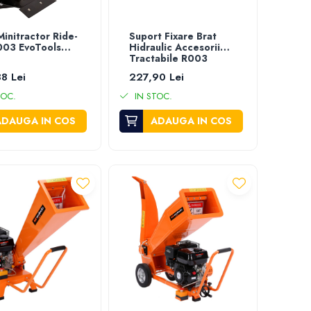
Minitractor Ride-
Suport Fixare Brat
003 EvoTools
Hidraulic Accesorii
Tractabile R003
8 Lei
227,90 Lei
TOC.
IN STOC.
ADAUGA IN COS
ADAUGA IN COS