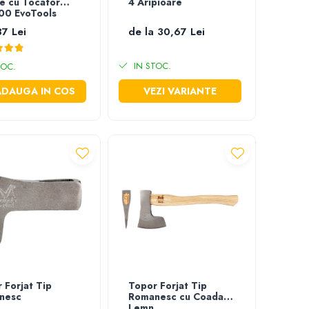
e cu Tocator
4 Aripioare
00 EvoTools
7 Lei
de la 30,67 Lei
IN STOC.
TOC.
ADAUGA IN COS
VEZI VARIANTE
 Forjat Tip
Topor Forjat Tip
nesc
Romanesc cu Coada
Lemn