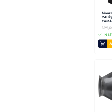
Stropitori
Tub picurare
Moara
Unelte pentru gradinarit
240kg
YAMA
Cozi unelte
399,0
Topoare
IN S
Sape si sapaligi
Lopeti
A
Coase, seceri si cosoare
Bomfaiere
Fierastraie lemn
Foarfece de taiat gard viu
Foarfece gradina & vie
Cazmale
Greble
Furci si cultivatoare
Pene pentru despicat
Tarnacoape