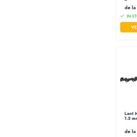
Foarfece electrice tabla
de la
Lanterne
IN ST
Masini de frezat
VE
Acumulatori scule electrice
Incarcatoare acumulator
Accesorii masina insurubat
multifunctionala
Capsatoare electrice
Masina multifunctionala
Pistoale de impact electrice
Sudura si lipire
Aparate sudura tip MMA/MIG/MAG
Accesorii sudura & lipire
Masti de protectie sudura
Lant 
Sarma si electrozi
1.5 m
Scule instalatori
de la
Rezerve buteli gaz