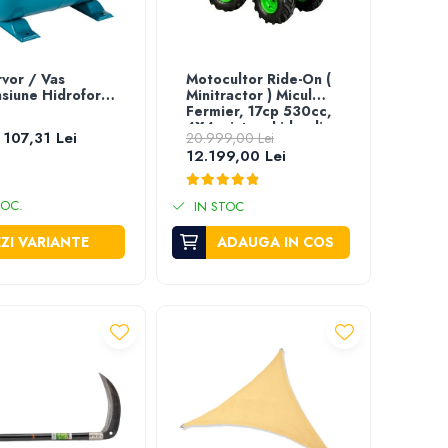
vor / Vas
Motocultor Ride-On (
siune Hidrofor 5
Minitractor ) Micul
Fermier, 17cp 530cc,
4X4, sistem hidraulic
 107,31 Lei
20.999,00 Lei
12.199,00 Lei
TOC.
IN STOC
ZI VARIANTE
ADAUGA IN COS