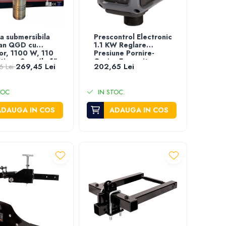
 submersibila
Prescontrol Electronic
an QGD cu
1.1 KW Reglare
tor, 1100 W, 110
Presiune Pornire-
ltime, 3 mc/h, 1"
Oprire Evosanitary
269,45 Lei
202,65 Lei
6 Lei
Plus
TOC
IN STOC.
ADAUGA IN COS
ADAUGA IN COS