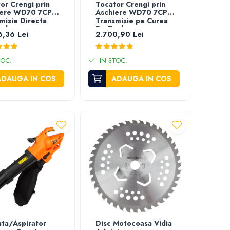
or Crengi prin
Tocator Crengi prin
iere WD70 7CP
Aschiere WD70 7CP
misie Directa
Transmisie pe Curea
ols
EvoTools
6,36 Lei
2.700,90 Lei
TOC.
IN STOC.
ADAUGA IN COS
ADAUGA IN COS
nta/Aspirator
Disc Motocoasa Vidia