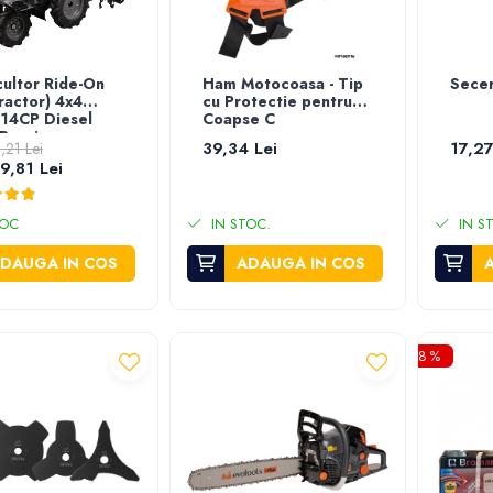
ultor Ride-On
Ham Motocoasa - Tip
Secer
ractor) 4x4
cu Protectie pentru
14CP Diesel
Coapse C
Pornire
39,34 Lei
17,27
,21 Lei
ica Tirant
9,81 Lei
lic si Freza
ca EvoTools
 3 Ani Garantie
TOC
IN STOC.
IN S
DAUGA IN COS
ADAUGA IN COS
-8%