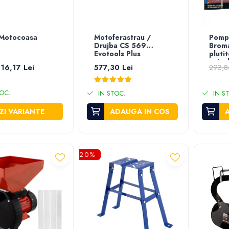
 Motocoasa
Motoferastrau /
Pompa
Drujba CS 569
Brom
Evotools Plus
pluti
m ina
 16,17 Lei
577,30 Lei
293,8
OC.
IN STOC.
IN S
ZI VARIANTE
ADAUGA IN COS
-20%