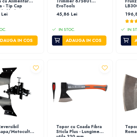
n cu Alimentare
Trimmer 675801
Frunz
a - Tip Cap
EvoTools
LB30
niu Marime
 Lei
45,86 Lei
196,8
 10x1.25
OC.
IN STOC.
IN S
DAUGA IN COS
ADAUGA IN COS
eversibil
Topor cu Coada Fibra
Topor
apa/Motocultor
Sticla Plus - Lungime
Roma
utila 320 mm