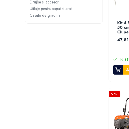
Roboti de tuns gazonul
Drujbe si accesorii
Tocatoare de vegetatie
Utilaje pentru sapat si arat
Casute de gradina
Tractorase de taiat vegetatie
Kit 4
Tractorase de tuns gazonul
50 cm
Motocultoare si motosape
Ciupe
47,81
Motosape
Motocultoare
Pluguri motocultoare si motosape
IN ST
Remorci motocultoare
Piese de schimb motocultoare, motosape
A
Accesorii motosape si motocultoare
Mori, tocatoare si zdrobitori
Batoze & desfacatoare porumb
-19%
Tocatoare fructe & legume
Zdrobitori struguri
Mori cereale si furaje
Teascuri struguri