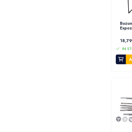
Roboti de tuns gazonul
Tocatoare de vegetatie
Tractorase de taiat vegetatie
Buzun
Tractorase de tuns gazonul
Expoz
Motocultoare si motosape
18,79
Motosape
Motocultoare
IN ST
Pluguri motocultoare si motosape
A
Remorci motocultoare
Piese de schimb motocultoare, motosape
Accesorii motosape si motocultoare
Mori, tocatoare si zdrobitori
Batoze & desfacatoare porumb
Tocatoare fructe & legume
Zdrobitori struguri
Mori cereale si furaje
Teascuri struguri