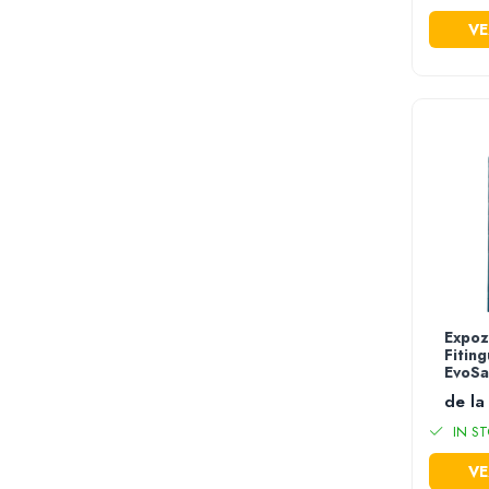
Mini unelte
VE
Ustensile gatit
Aparate de facut carnati
Masini de tocat carnea manuale
Storcatoare rosii si legume
Accesorii gaz
Arzatoare & pirostrii gaz
Drujbe si accesorii
Drujbe benzina
Drujbe electrice
Accesorii si consumabile drujba
Lame drujba
Expoz
Fitin
Lanturi drujba
EvoSa
Piese de schimb drujba
de la
Utilaje pentru sapat si arat
IN ST
Motoburghie & motosfredele
VE
Accesorii si piese de schimb motoburghie