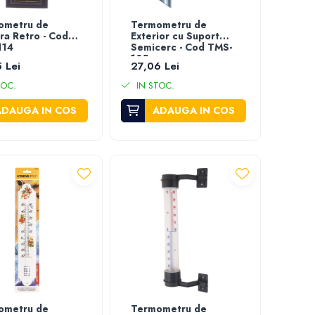
ometru de
Termometru de
a Retro - Cod
Exterior cu Suport
114
Semicerc - Cod TMS-
135
 Lei
27,06 Lei
TOC.
IN STOC.
ADAUGA IN COS
ADAUGA IN COS
ometru de
Termometru de