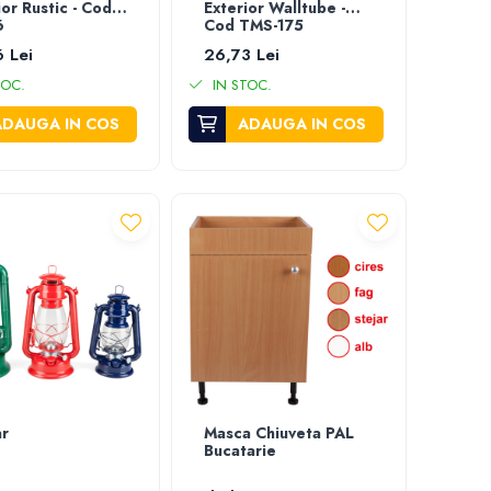
ior Rustic - Cod
Exterior Walltube -
6
Cod TMS-175
 Lei
26,73 Lei
TOC.
IN STOC.
ADAUGA IN COS
ADAUGA IN COS
ar
Masca Chiuveta PAL
Bucatarie