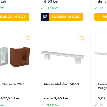
 Lei
6,63 Lei
de la
IN S
OC.
IN STOC.
DAUGA IN COS
ADAUGA IN COS
VE
 Chiuveta PVC
Maner Mobilier 5063
Conso
Verge
 427,93 Lei
de la 3,45 Lei
5,07 
OC.
IN STOC.
IN S