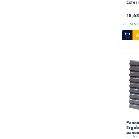
Exter
Furtun gradina
Aspersoare
18,68
Conectori & accesorii furtun gradina
IN ST
Pistoale de stropit
A
Atomizoare
Piese si accesorii pompe stropit
Pompe de stropit
Pompe de recirculare
Piese si accesorii hidrofor
Piese si accesorii pompe submersibile
Piese si accesorii pompe de suprafata
Piese si accesorii motopompe
Accesorii banda picurare
Accesorii tub picurare
Banda de irigat
Panou
Rezervoare colectare apa
Ergob
pano
Sisteme de irigat
Inalt