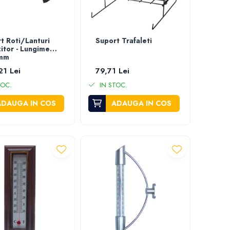
t Roti/Lanturi
Suport Trafaleti
itor - Lungime
mm
21 Lei
79,71 Lei
TOC.
IN STOC.
ADAUGA IN COS
ADAUGA IN COS