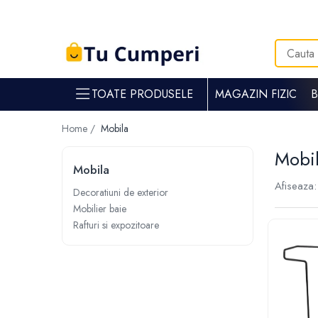
Toate Produsele
Gradina & gospodarie
TOATE PRODUSELE
MAGAZIN FIZIC
Intretinere spatii verzi
Suflante si aspiratoare frunze
Home /
Mobila
Masini de tuns iarba
Mobi
Tocatoare crengi
Mobila
Trimmere electrice
Afiseaza:
Foarfece electrice spatii verzi
Decoratiuni de exterior
Mobilier baie
Piese si accesorii masina de tuns iarba
Rafturi si expozitoare
Tavaluguri
Accesorii si piese motocositori
Arzatoare buruieni
Dispersoare
Plantatoare