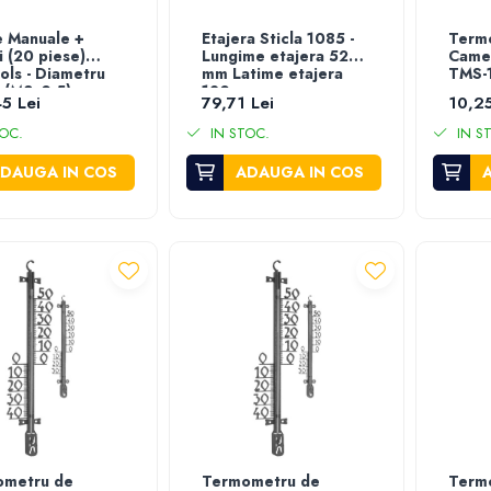
re Manuale +
Etajera Sticla 1085 -
Term
i (20 piese)
Lungime etajera 520
Camer
ols - Diametru
mm Latime etajera
TMS-
e (M3x0.5)-
120 mm
5 Lei
79,71 Lei
10,25
1.75) mm
OC.
IN STOC.
IN S
DAUGA IN COS
ADAUGA IN COS
ometru de
Termometru de
Term