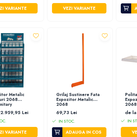
ZI VARIANTE
VEZI VARIANTE
itor Metalic
Grilaj Sustinere Fata
Polit
guri 2068
Expozitor Metalic
Expoz
nitary
2068
2068
 2.959,95 Lei
69,73 Lei
de la
OC.
IN S
IN STOC.
ZI VARIANTE
ADAUGA IN COS
VE