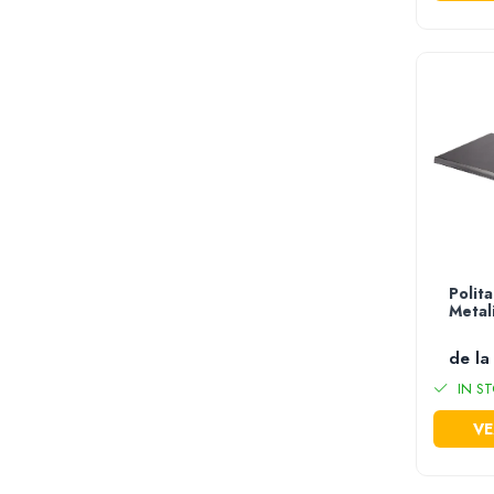
Masini de sapat santuri
Casute de gradina
Scule & unelte
Scule electrice
Masini de gaurit si insurubat
Polizor unghiular - Flexuri
Ciocane rotopercutoare
Ciocane demolatoare
Masini de slefuit si rindele
Fierastraie circulare si masini de debitat
Polit
Metali
Fierastraie pendulare
Fierastraie sabie
de la
Mixere electrice
IN ST
Polizoare de banc
VE
Masini de polisat
Pistoale electrice pentru vopsit
Pistoale cu aer cald