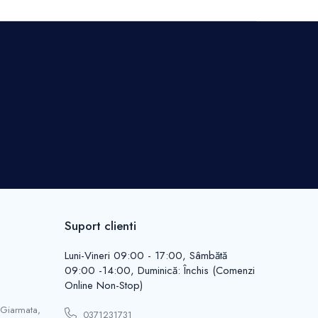
Suport clienti
Luni-Vineri 09:00 - 17:00, Sâmbătă
09:00 -14:00, Duminică: Închis (Comenzi
Online Non-Stop)
 Giarmata,
0371231731