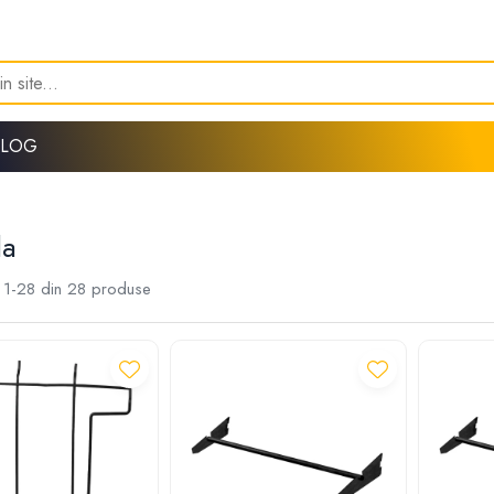
BLOG
la
1-
28
din
28
produse