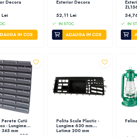
ior Decora
Exterior Decora
Exter
ZL15
 Lei
52,11 Lei
54,76
OC.
IN STOC.
IN S
DAUGA IN COS
ADAUGA IN COS
 Perete Cutii
Polita Scule Plastic -
Felin
ox - Lungime
Lungime 630 mm
u 345 mm
Latime 200 mm
ime panou 385