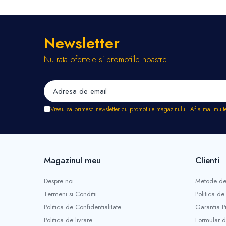
Foarfece electrice tabla
Lanterne
Masini de frezat
Newsletter
Acumulatori scule electrice
Nu rata ofertele si promotiile noastre
Incarcatoare acumulator
Accesorii masina insurubat
multifunctionala
Capsatoare electrice
Vreau sa primesc newsletter cu promotiile magazinului. Afla mai mult
Masina multifunctionala
Pistoale de impact electrice
Sudura si lipire
Aparate sudura tip MMA/MIG/MAG
Magazinul meu
Clienti
Accesorii sudura & lipire
Masti de protectie sudura
Despre noi
Metode de
Sarma si electrozi
Termeni si Conditii
Politica de
Scule instalatori
Politica de Confidentialitate
Garantia P
Rezerve buteli gaz
Politica de livrare
Formular d