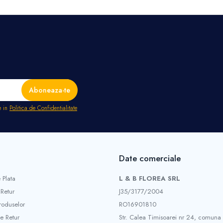
e in
Politica de Confidentialitate
Date comerciale
 Plata
L & B FLOREA SRL
 Retur
J35/3177/2004
roduselor
RO16901810
e Retur
Str. Calea Timisoarei nr 24, comuna