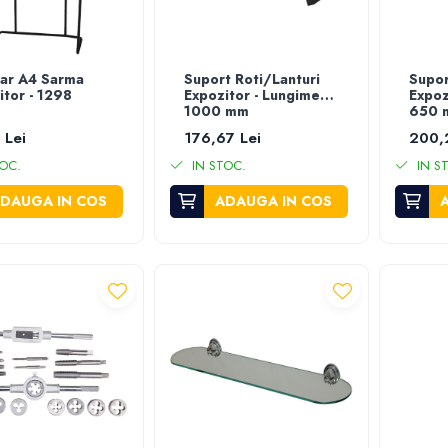
ar A4 Sarma
Suport Roti/Lanturi
Supor
itor - 1298
Expozitor - Lungime
Expoz
1000 mm
650 
 Lei
176,67 Lei
200,
OC.
IN STOC.
IN S
DAUGA IN COS
ADAUGA IN COS