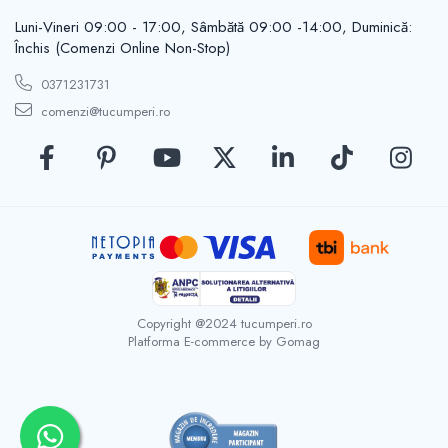
Tarozi
Luni-Vineri 09:00 - 17:00, Sâmbătă 09:00 -14:00, Duminică:
Yale
Închis (Comenzi Online Non-Stop)
Zavoare
0371231731
Generatoare si motoare
comenzi@tucumperi.ro
Generatoare de curent
Motoare electrice
Accesorii motoare si generatoare
Instrumente si echipamente de
masura
Unelte de masurat
Dreptare si nivele
Cantare
Copyright @2024 tucumperi.ro
Detectoare
Platforma E-commerce by Gomag
Nivele cu laser si telemetre
Rulete
Sublere
Accesorii scule si unelte electrice