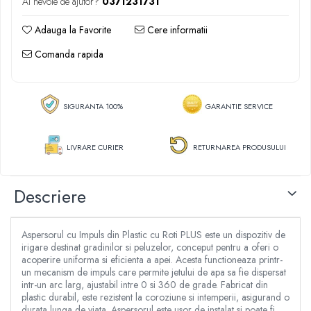
Ai nevoie de ajutor?
0371231731
Articole dezapezire
Vase de toaleta
Aparate de sudat tevi PPR
Razatoare fructe & legume
Aeroterme gaz
Lampi de instalator
Adauga la Favorite
Cere informatii
Tocatoare furaje & siscornite
Pistoale electrice pentru lipit
Freze de zapada
Motocoase
Comanda rapida
Aparate de taiere cu plasma
Incalzitoare radiante/panouri
Motocoase 2 timpi
Clesti sudura
radiante
Motocoase 4 timpi
Scule si unelte pneumatice
Maturi rotative
SIGURANTA 100%
GARANTIE SERVICE
Accesorii si piese motocoase si trimmere
Compresoare aer
Plase geotextil
Tractoare si minitractoare
Pistoale impact pneumatice
Plase protectie animale & insecte
LIVRARE CURIER
RETURNAREA PRODUSULUI
Minitractoare
Pistoale vopsit pneumatice
Accesorii pentru minitractoare
Prelate
Pistoale umflat pneumatice
Pompe si sisteme de irigat
Descriere
Roti carucioare & platforme
Cuple aer comprimat
Pompe submersibile apa curata
Furtune aer comprimat
Pompe submersibile apa murdara
Pistoale cu manometru
Aspersorul cu Impuls din Plastic cu Roti PLUS este un dispozitiv de
Pompe suprafata
Unelte si scule de mana
irigare destinat gradinilor si peluzelor, conceput pentru a oferi o
acoperire uniforma si eficienta a apei. Acesta functioneaza printr-
Hidrofoare
Surubelnite
un mecanism de impuls care permite jetului de apa sa fie dispersat
Motopompe
intr-un arc larg, ajustabil intre 0 si 360 de grade. Fabricat din
Ciocane si baroase
plastic durabil, este rezistent la coroziune si intemperii, asigurand o
Furtun gradina
Pensule
durata lunga de viata. Aspersorul este usor de instalat si poate fi