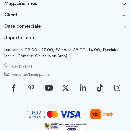
Casute de gradina
Magazinul meu
Carlige
Clienti
Conexpanduri & ancore
Cuie tapiterie
Date comerciale
Cuiere
Suport clienti
Dibluri
Distantieri
Luni-Vineri 09:00 - 17:00, Sâmbătă 09:00 -14:00, Duminică:
Filiere
Închis (Comenzi Online Non-Stop)
Lacate
0371231731
Manere mobiler & lazi
comenzi@tucumperi.ro
Manere usi
Piulite
Role porti
Saibe
Suporturi TV
Suruburi autoforante
Suruburi gipscarton
Suruburi metrice