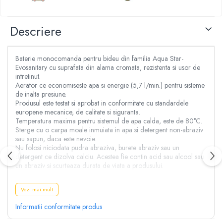
Aspersoare
Clesti, patenti si foarfece
Conectori & accesorii furtun gradina
Dristi si gletiere
Descriere
Pistoale de stropit
Mistrii
Atomizoare
Cuttere
Piese si accesorii pompe stropit
Baterie monocomanda pentru bideu din familia Aqua Star-
Cuve, vase si cosuri
Pompe de stropit
Evosanitary cu suprafata din alama cromata, rezistenta si usor de
Benzi adezive
intretinut.
Pompe de recirculare
Lanturi
Aerator ce economiseste apa si energie (5,7 l/min.) pentru sisteme
Piese si accesorii hidrofor
de inalta presiune.
Masini de taiat placi ceramice
Produsul este testat si aprobat in conformitate cu standardele
Piese si accesorii pompe submersibile
Accesorii & piese scule de mana
europene mecanice, de calitate si siguranta.
Piese si accesorii pompe de suprafata
Temperatura maxima pentru sistemul de apa calda, este de 80°C.
Accesorii cablu, franghii si lanturi
Sterge cu o carpa moale inmuiata in apa si detergent non-abraziv
Piese si accesorii motopompe
Bidinele
sau sapun, daca este nevoie.
Accesorii banda picurare
Nu folosi niciodata pudra abraziva, burete abraziv sau un
Cabluri
detergent ce dizolva calciu. Acestea fie contin acid sau alcool sau
Accesorii tub picurare
Cancioace
un abraziv si scurteaza durata de viata a produsului.
Banda de irigat
Capsatoare manuale
Rezervoare colectare apa
Pachetul contine:
Chei cu clichet
Vezi mai mult
- Sistem de fixare STANDARD
Sisteme de irigat
Chei fixe si inelare
- 2 racorduri flexibile
Informatii conformitate produs
Stropitori
GARANTIE 5 ANI!!!
Chei Imbus