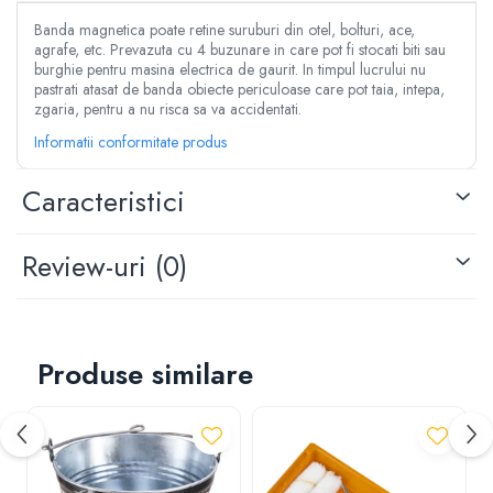
Articole dezapezire
Vase de toaleta
Aparate de sudat tevi PPR
Razatoare fructe & legume
Banda magnetica poate retine suruburi din otel, bolturi, ace,
Aeroterme gaz
Lampi de instalator
agrafe, etc. Prevazuta cu 4 buzunare in care pot fi stocati biti sau
Tocatoare furaje & siscornite
burghie pentru masina electrica de gaurit. In timpul lucrului nu
Pistoale electrice pentru lipit
Freze de zapada
Motocoase
pastrati atasat de banda obiecte periculoase care pot taia, intepa,
Aparate de taiere cu plasma
zgaria, pentru a nu risca sa va accidentati.
Incalzitoare radiante/panouri
Motocoase 2 timpi
Clesti sudura
radiante
Informatii conformitate produs
Motocoase 4 timpi
Scule si unelte pneumatice
Maturi rotative
Accesorii si piese motocoase si trimmere
Compresoare aer
Caracteristici
Plase geotextil
Tractoare si minitractoare
Pistoale impact pneumatice
Plase protectie animale & insecte
Minitractoare
Pistoale vopsit pneumatice
Review-uri
(0)
Accesorii pentru minitractoare
Prelate
Pistoale umflat pneumatice
Pompe si sisteme de irigat
Roti carucioare & platforme
Cuple aer comprimat
Pompe submersibile apa curata
Furtune aer comprimat
Pompe submersibile apa murdara
Pistoale cu manometru
Produse similare
Pompe suprafata
Unelte si scule de mana
Hidrofoare
Surubelnite
Motopompe
Ciocane si baroase
Furtun gradina
Pensule