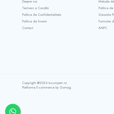
Despre noi
Metode de
Mini unelte
Termeni si Conditii
Politica de
Ustensile gatit
Politica de Confidentialitate
Garantia P
Aparate de facut carnati
Politica de livrare
Formular d
Masini de tocat carnea manuale
Contact
ANPC
Storcatoare rosii si legume
Accesorii gaz
Arzatoare & pirostrii gaz
Drujbe si accesorii
Drujbe benzina
Drujbe electrice
Accesorii si consumabile drujba
Lame drujba
Copyright @2024 tucumperi.ro
Lanturi drujba
Platforma E-commerce by Gomag
Piese de schimb drujba
Utilaje pentru sapat si arat
Motoburghie & motosfredele
Accesorii si piese de schimb motoburghie