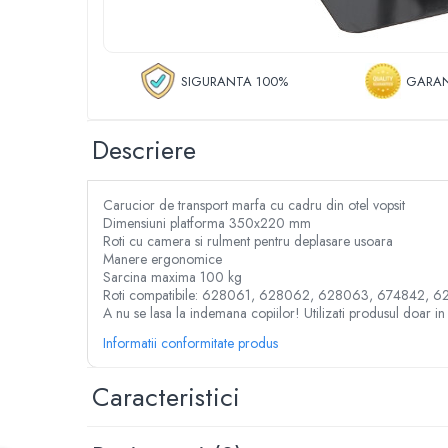
Despicator lemne
Accesorii pentru mori de cereale
Razatoare fructe & legume
SIGURANTA 100%
GARAN
Tocatoare furaje & siscornite
Motocoase
Descriere
Motocoase 2 timpi
Motocoase 4 timpi
Accesorii si piese motocoase si trimmere
Carucior de transport marfa cu cadru din otel vopsit
Tractoare si minitractoare
Dimensiuni platforma 350x220 mm
Roti cu camera si rulment pentru deplasare usoara
Minitractoare
Manere ergonomice
Accesorii pentru minitractoare
Sarcina maxima 100 kg
Roti compatibile: 628061, 628062, 628063, 674842, 
Pompe si sisteme de irigat
A nu se lasa la indemana copiilor! Utilizati produsul doar in 
Pompe submersibile apa curata
Informatii conformitate produs
Pompe submersibile apa murdara
Pompe suprafata
Caracteristici
Hidrofoare
Motopompe