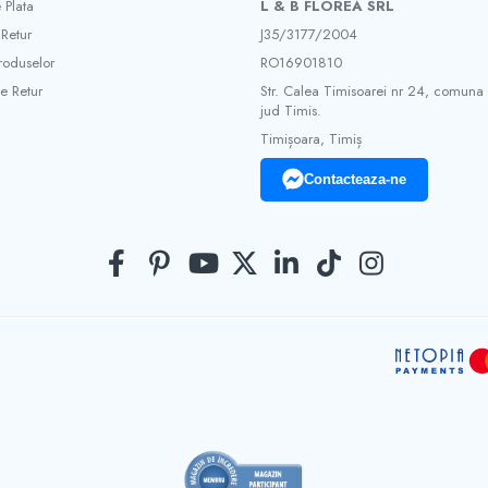
 Plata
L & B FLOREA SRL
 Retur
J35/3177/2004
roduselor
RO16901810
e Retur
Str. Calea Timisoarei nr 24, comuna
jud Timis.
Timișoara, Timiș
Contacteaza-ne