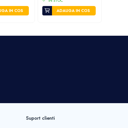
IN STOC
IN STO
GA IN COS
ADAUGA IN COS
A
Suport clienti