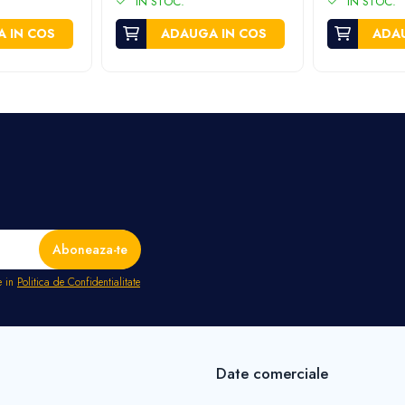
IN STOC.
IN STOC.
 IN COS
ADAUGA IN COS
ADAU
e in
Politica de Confidentialitate
Date comerciale