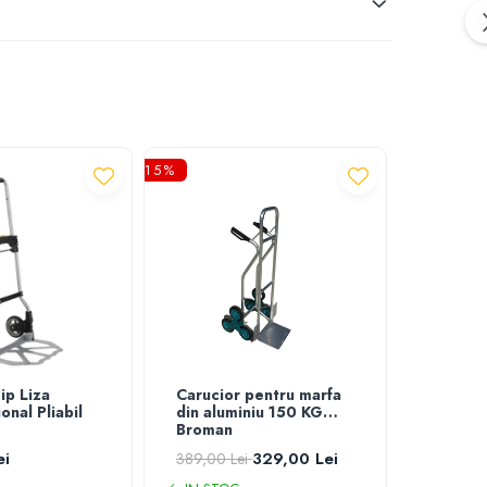
-15%
ip Liza
Carucior pentru marfa
Carucio
onal Pliabil
din aluminiu 150 KG
Manual
Broman
ei
329,00 Lei
578,88
389,00 Lei