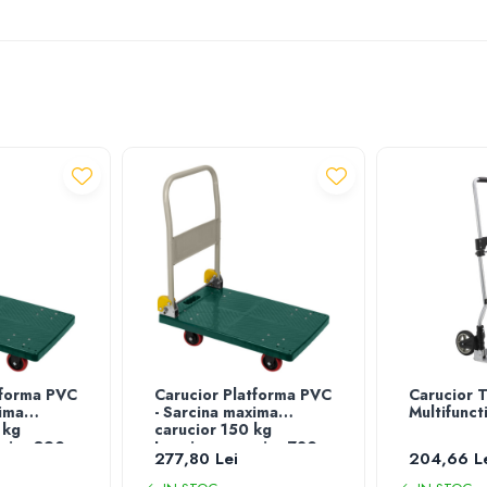
tforma PVC
Carucior Platforma PVC
Carucior T
xima
- Sarcina maxima
Multifuncti
 kg
carucior 150 kg
cior 890
Lungime carucior 720
277,80 Lei
204,66 L
rucior
mm Latime carucior
480 mm