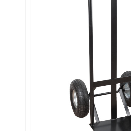
Roboti de tuns gazonul
Tocatoare de vegetatie
Tractorase de taiat vegetatie
Tractorase de tuns gazonul
Motocultoare si motosape
Motosape
Motocultoare
Pluguri motocultoare si motosape
Remorci motocultoare
Piese de schimb motocultoare, motosape
Accesorii motosape si motocultoare
Mori, tocatoare si zdrobitori
Batoze & desfacatoare porumb
Tocatoare fructe & legume
Zdrobitori struguri
Mori cereale si furaje
Teascuri struguri