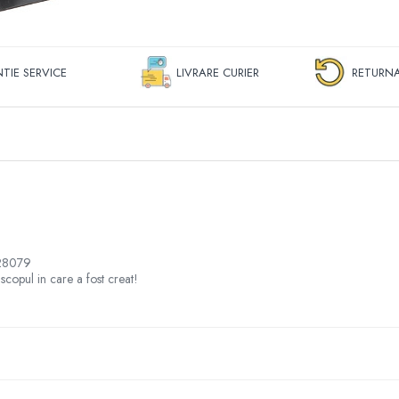
TIE SERVICE
LIVRARE CURIER
RETURNA
628079
scopul in care a fost creat!