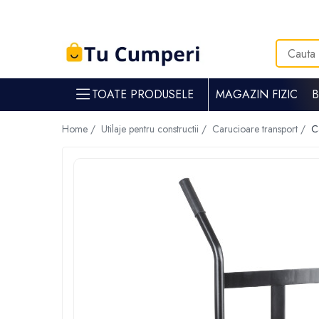
Toate Produsele
Gradina & gospodarie
TOATE PRODUSELE
MAGAZIN FIZIC
Intretinere spatii verzi
Suflante si aspiratoare frunze
Home /
Utilaje pentru constructii /
Carucioare transport /
C
Masini de tuns iarba
Tocatoare crengi
Trimmere electrice
Foarfece electrice spatii verzi
Piese si accesorii masina de tuns iarba
Tavaluguri
Accesorii si piese motocositori
Arzatoare buruieni
Dispersoare
Plantatoare