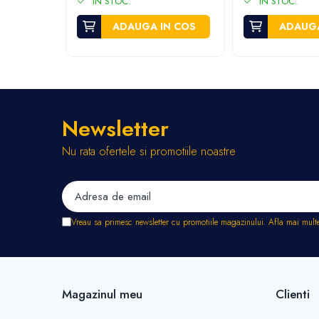
IN STOC.
IN STOC.
Stropitori
555 mm
Tub picurare
ADAUGA IN COS
ADAUGA
Unelte pentru gradinarit
Cozi unelte
Topoare
Sape si sapaligi
Newsletter
Lopeti
Coase, seceri si cosoare
Nu rata ofertele si promotiile noastre
Bomfaiere
Fierastraie lemn
Foarfece de taiat gard viu
Foarfece gradina & vie
Vreau sa primesc newsletter cu promotiile magazinului. Afla mai mult
Cazmale
Greble
Furci si cultivatoare
Pene pentru despicat
Magazinul meu
Clienti
Tarnacoape