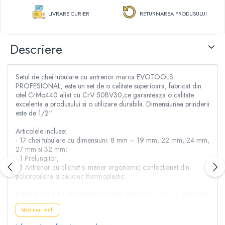
Aspersoare
Clesti, patenti si foarfece
LIVRARE CURIER
RETURNAREA PRODUSULUI
Conectori & accesorii furtun gradina
Dristi si gletiere
Pistoale de stropit
Mistrii
Atomizoare
Descriere
Cuttere
Piese si accesorii pompe stropit
Cuve, vase si cosuri
Pompe de stropit
Benzi adezive
Setul de chei tubulare cu antrenor marca EVOTOOLS
Pompe de recirculare
PROFESIONAL, este un set de o calitate superioara, fabricat din
Lanturi
Piese si accesorii hidrofor
otel CrMo440 aliat cu CrV 50BV30,ce garanteaza o calitate
Masini de taiat placi ceramice
excelenta a produsului si o utilizare durabila. Dimensiunea prinderii
Piese si accesorii pompe submersibile
Accesorii & piese scule de mana
este de 1/2“.
Piese si accesorii pompe de suprafata
Accesorii cablu, franghii si lanturi
Articolele incluse:
Piese si accesorii motopompe
Bidinele
- 17 chei tubulare cu dimensiuni: 8 mm – 19 mm, 22 mm, 24 mm,
Accesorii banda picurare
27 mm si 32 mm;
Cabluri
- 1 Prelungitor;
Accesorii tub picurare
Cancioace
- 1 Antrenor cu clichet si maner ergonomic confectionat din
Banda de irigat
polipropilena si cauciuc thermoplastic.
Capsatoare manuale
Rezervoare colectare apa
Chei cu clichet
Datorita modului de ambalare acesta este foarte usor de depozitat
Sisteme de irigat
si transportat.
Chei fixe si inelare
Vezi mai mult
Stropitori
Chei Imbus