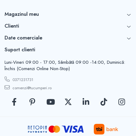
Casute de gradina
Carlige
Magazinul meu
Conexpanduri & ancore
Cuie tapiterie
Clienti
Cuiere
Date comerciale
Dibluri
Distantieri
Suport clienti
Filiere
Luni-Vineri 09:00 - 17:00, Sâmbătă 09:00 -14:00, Duminică:
Lacate
Închis (Comenzi Online Non-Stop)
Manere mobiler & lazi
Manere usi
0371231731
Piulite
comenzi@tucumperi.ro
Role porti
Saibe
Suporturi TV
Suruburi autoforante
Suruburi gipscarton
Suruburi metrice