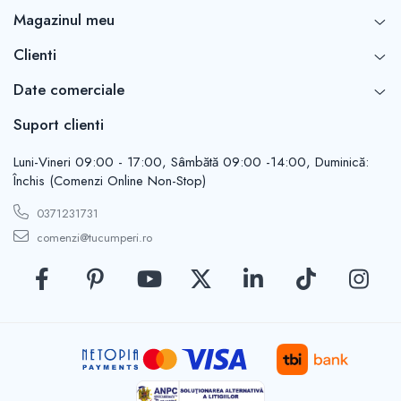
Casute de gradina
Magazinul meu
Carlige
Conexpanduri & ancore
Clienti
Cuie tapiterie
Date comerciale
Cuiere
Dibluri
Suport clienti
Distantieri
Filiere
Luni-Vineri 09:00 - 17:00, Sâmbătă 09:00 -14:00, Duminică:
Închis (Comenzi Online Non-Stop)
Lacate
Manere mobiler & lazi
0371231731
Manere usi
comenzi@tucumperi.ro
Piulite
Role porti
Saibe
Suporturi TV
Suruburi autoforante
Suruburi gipscarton
Suruburi metrice