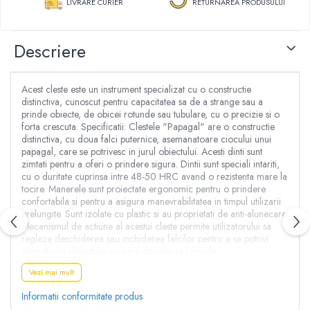
LIVRARE CURIER
RETURNAREA PRODUSULUI
Aspersoare
Clesti, patenti si foarfece
Conectori & accesorii furtun gradina
Dristi si gletiere
Pistoale de stropit
Descriere
Mistrii
Atomizoare
Cuttere
Piese si accesorii pompe stropit
Cuve, vase si cosuri
Acest cleste este un instrument specializat cu o constructie
Pompe de stropit
Benzi adezive
distinctiva, cunoscut pentru capacitatea sa de a strange sau a
Pompe de recirculare
prinde obiecte, de obicei rotunde sau tubulare, cu o precizie si o
Lanturi
forta crescuta. Specificatii: Clestele "Papagal" are o constructie
Piese si accesorii hidrofor
Masini de taiat placi ceramice
distinctiva, cu doua falci puternice, asemanatoare ciocului unui
Piese si accesorii pompe submersibile
papagal, care se potrivesc in jurul obiectului. Acesti dinti sunt
Accesorii & piese scule de mana
zimtati pentru a oferi o prindere sigura. Dintii sunt speciali intariti,
Piese si accesorii pompe de suprafata
Accesorii cablu, franghii si lanturi
cu o duritate cuprinsa intre 48-50 HRC avand o rezistenta mare la
Piese si accesorii motopompe
tocire. Manerele sunt proiectate ergonomic pentru o prindere
Bidinele
confortabila si pentru a asigura manevrabilitatea in timpul utilizarii
Accesorii banda picurare
Cabluri
prelungite. Sunt izolate cu plastic si au proprietati de anti-alunecare.
Accesorii tub picurare
Mecanismul de actiune al acestui cleste permite utilizatorului sa
Cancioace
Banda de irigat
regleze deschiderea sau inchiderea falcilor pentru a se potrivi
Capsatoare manuale
diametrului obiectului pe care doreste sa-l prinda.
Rezervoare colectare apa
Chei cu clichet
Vezi mai mult
Sisteme de irigat
A nu se lasa la indemana copiilor! Utilizati produsul doar in scopul
Chei fixe si inelare
in care a fost creat! Nu utilizati produsul in lucrari ce implica
Stropitori
Informatii conformitate produs
Chei Imbus
echipamente sub tensiune!