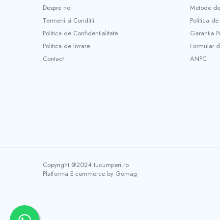
Mini unelte
Despre noi
Metode de
Ustensile gatit
Termeni si Conditii
Politica de
Aparate de facut carnati
Politica de Confidentialitate
Garantia P
Masini de tocat carnea manuale
Politica de livrare
Formular d
Storcatoare rosii si legume
Contact
ANPC
Accesorii gaz
Arzatoare & pirostrii gaz
Drujbe si accesorii
Drujbe benzina
Drujbe electrice
Accesorii si consumabile drujba
Lame drujba
Lanturi drujba
Copyright @2024 tucumperi.ro
Platforma E-commerce by Gomag
Piese de schimb drujba
Utilaje pentru sapat si arat
Motoburghie & motosfredele
Accesorii si piese de schimb motoburghie