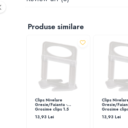
Furtun gradina
Aspersoare
Conectori & accesorii furtun gradina
Produse similare
Pistoale de stropit
Atomizoare
Piese si accesorii pompe stropit
Pompe de stropit
Pompe de recirculare
Piese si accesorii hidrofor
Piese si accesorii pompe submersibile
Piese si accesorii pompe de suprafata
Piese si accesorii motopompe
Accesorii banda picurare
Clips Nivelare
Clips Nivelar
Accesorii tub picurare
Gresie/Faianta -
Gresie/Faiant
Banda de irigat
Grosime clips 1.5
Grosime clip
Rezervoare colectare apa
13,93 Lei
13,93 Lei
Sisteme de irigat