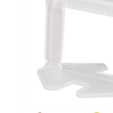
Roboti de tuns gazonul
Tocatoare de vegetatie
Tractorase de taiat vegetatie
Tractorase de tuns gazonul
Motocultoare si motosape
Motosape
Motocultoare
Pluguri motocultoare si motosape
Remorci motocultoare
Piese de schimb motocultoare, motosape
Accesorii motosape si motocultoare
Mori, tocatoare si zdrobitori
Batoze & desfacatoare porumb
Tocatoare fructe & legume
Zdrobitori struguri
Mori cereale si furaje
Teascuri struguri