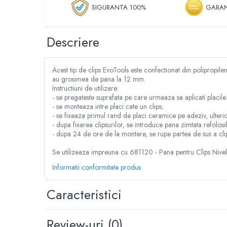
Despicator lemne
SIGURANTA 100%
GARAN
Accesorii pentru mori de cereale
Razatoare fructe & legume
Descriere
Tocatoare furaje & siscornite
Motocoase
Acest tip de clips EvoTools este confectionat din polipropilena
Motocoase 2 timpi
au grosimea de pana la 12 mm.
Motocoase 4 timpi
Instructiuni de utilizare:
- se pregateste suprafata pe care urmeaza sa aplicati placil
Accesorii si piese motocoase si trimmere
- se monteaza intre placi cate un clips;
Tractoare si minitractoare
- se fixeaza primul rand de placi ceramice pe adeziv, ulterio
- dupa fixarea clipsurilor, se introduce pana zimtata refolosib
Minitractoare
- dupa 24 de ore de la montare, se rupe partea de sus a clips
Accesorii pentru minitractoare
Se utilizeaza impreuna cu 681120 - Pana pentru Clips Nivel
Pompe si sisteme de irigat
Informatii conformitate produs
Pompe submersibile apa curata
Pompe submersibile apa murdara
Caracteristici
Pompe suprafata
Hidrofoare
Review-uri
(0)
Motopompe