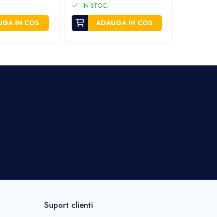
IN STOC.
IN STO
GA IN COS
ADAUGA IN COS
A
Suport clienti