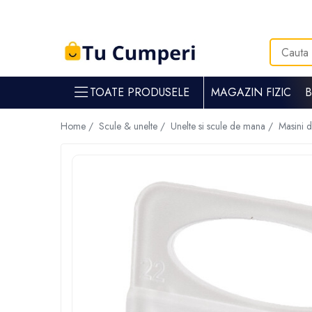
Toate Produsele
Gradina & gospodarie
TOATE PRODUSELE
MAGAZIN FIZIC
Intretinere spatii verzi
Suflante si aspiratoare frunze
Home /
Scule & unelte /
Unelte si scule de mana /
Masini d
Masini de tuns iarba
Tocatoare crengi
Trimmere electrice
Foarfece electrice spatii verzi
Piese si accesorii masina de tuns iarba
Tavaluguri
Accesorii si piese motocositori
Arzatoare buruieni
Dispersoare
Plantatoare