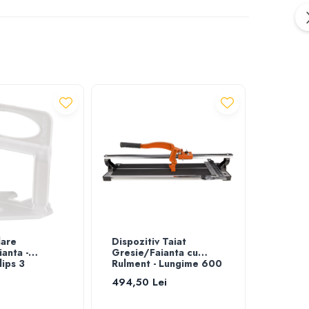
lare
Dispozitiv Taiat
Dispozi
anta -
Gresie/Faianta cu
Gresie/
ips 3
Rulment - Lungime 600
Lungim
mm
494,50 Lei
392,71