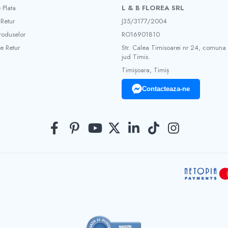
 Plata
L & B FLOREA SRL
 Retur
J35/3177/2004
roduselor
RO16901810
e Retur
Str. Calea Timisoarei nr 24, comuna
jud Timis.
Timișoara, Timiș
Contacteaza-ne