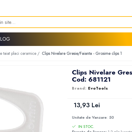
BLOG
e taiat placi ceramice /
Clips Nivelare Gresie/Faianta - Grosime clips 1
Clips Nivelare Gres
Cod: 681121
EvoTools
13,93 Lei
Unitate de Vanzare
:
50
IN STOC.
Durata de livrare:
1-2 zile lucrat