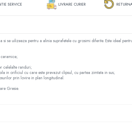
TIE SERVICE
LIVRARE CURIER
RETURNA
 si se uilizeaza pentru a alinia suprafetele cu grosimi diferite. Este ideal pentr
e ceramice;
r celelalte randuri;
ila in orificiul cu care este prevazut clipsul, cu partea zimtata in sus;
urilor prin lovire in plan longitudinal.
are Gresie.