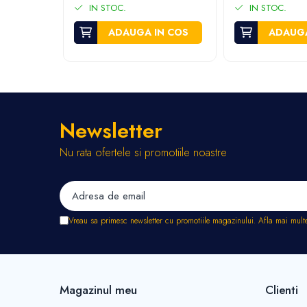
Stropitori
IN STOC.
IN STOC.
Tub picurare
ADAUGA IN COS
ADAUGA
Unelte pentru gradinarit
Cozi unelte
Topoare
Sape si sapaligi
Lopeti
Newsletter
Coase, seceri si cosoare
Nu rata ofertele si promotiile noastre
Bomfaiere
Fierastraie lemn
Foarfece de taiat gard viu
Foarfece gradina & vie
Vreau sa primesc newsletter cu promotiile magazinului. Afla mai mult
Cazmale
Greble
Furci si cultivatoare
Pene pentru despicat
Magazinul meu
Clienti
Tarnacoape