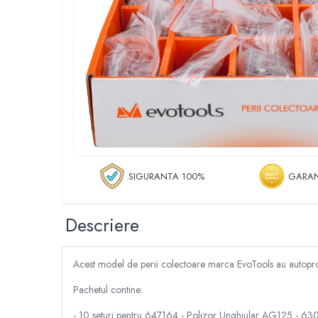
Roboti de tuns gazonul
Tocatoare de vegetatie
Tractorase de taiat vegetatie
Tractorase de tuns gazonul
Motocultoare si motosape
Motosape
Motocultoare
Pluguri motocultoare si motosape
Remorci motocultoare
Piese de schimb motocultoare, motosape
SIGURANTA 100%
GARAN
Accesorii motosape si motocultoare
Mori, tocatoare si zdrobitori
Descriere
Batoze & desfacatoare porumb
Tocatoare fructe & legume
Acest model de perii colectoare marca EvoTools au autoprotec
Zdrobitori struguri
Mori cereale si furaje
Pachetul contine:
Teascuri struguri
- 10 seturi pentru 647164 - Polizor Unghiular AG125 - 