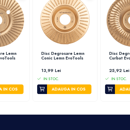
are Lemn
Disc Degrosare Lemn
Disc Degr
voTools
Conic Lemn EvoTools
Curbat Ev
13,99 Lei
25,92 Lei
IN STOC.
IN STOC.
 IN COS
ADAUGA IN COS
ADAU