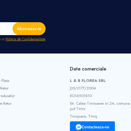
e in
Politica de Confidentialitate
Date comerciale
 Plata
L & B FLOREA SRL
 Retur
J35/3177/2004
roduselor
RO16901810
e Retur
Str. Calea Timisoarei nr 24, comuna
jud Timis.
Timișoara, Timiș
Contacteaza-ne