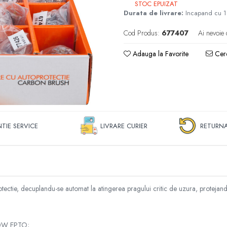
STOC EPUIZAT
Durata de livrare:
Incapand cu 1
Cod Produs:
677407
Ai nevoie 
Adauga la Favorite
Cere
TIE SERVICE
LIVRARE CURIER
RETURNA
tie, decuplandu-se automat la atingerea pragului critic de uzura, protejand ast
630W EPTO;