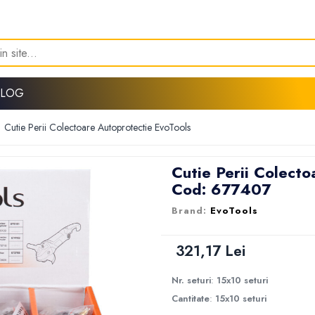
BLOG
/
Cutie Perii Colectoare Autoprotectie EvoTools
Cutie Perii Colecto
Cod: 677407
EvoTools
321,17 Lei
Nr. seturi
:
15x10 seturi
Cantitate
:
15x10 seturi