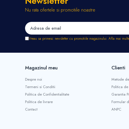
Newsletter
Stropitori
Nu rata ofertele si promotiile noastre
Tub picurare
Unelte pentru gradinarit
Cozi unelte
Topoare
Vreau sa primesc newsletter cu promotiile magazinului. Afla mai mult
Sape si sapaligi
Lopeti
Coase, seceri si cosoare
Bomfaiere
Magazinul meu
Clienti
Fierastraie lemn
Foarfece de taiat gard viu
Despre noi
Metode de
Foarfece gradina & vie
Termeni si Conditii
Politica de
Cazmale
Politica de Confidentialitate
Garantia P
Greble
Politica de livrare
Formular d
Furci si cultivatoare
Contact
ANPC
Pene pentru despicat
Tarnacoape