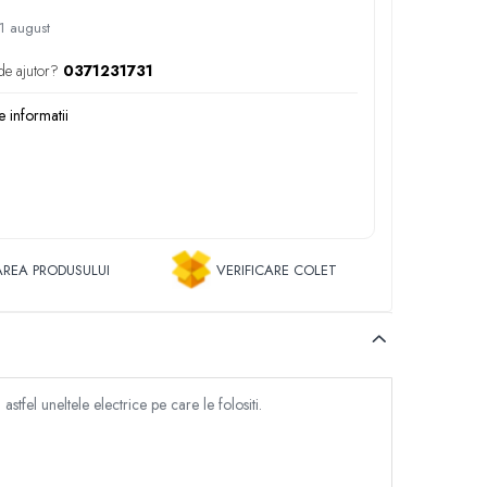
1 august
de ajutor?
0371231731
 informatii
REA PRODUSULUI
VERIFICARE COLET
fel uneltele electrice pe care le folositi.