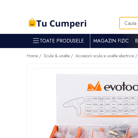
Toate Produsele
Gradina & gospodarie
TOATE PRODUSELE
MAGAZIN FIZIC
Intretinere spatii verzi
Suflante si aspiratoare frunze
Home /
Scule & unelte /
Accesorii scule si unelte electrice 
Masini de tuns iarba
Tocatoare crengi
Trimmere electrice
Foarfece electrice spatii verzi
Piese si accesorii masina de tuns iarba
Tavaluguri
Accesorii si piese motocositori
Arzatoare buruieni
Dispersoare
Plantatoare