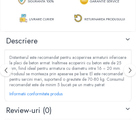
SIGURANTA 100%
GARANTIE SERVICE
Aspersoare
Clesti, patenti si foarfece
Conectori & accesorii furtun gradina
Dristi si gletiere
Pistoale de stropit
LIVRARE CURIER
RETURNAREA PRODUSULUI
Mistrii
Atomizoare
Cuttere
Piese si accesorii pompe stropit
Cuve, vase si cosuri
Descriere
Pompe de stropit
Benzi adezive
Pompe de recirculare
Lanturi
Piese si accesorii hidrofor
Distantierul este recomandat pentru acoperirea armaturii inferioare
Masini de taiat placi ceramice
la placi de beton armat. Inaltimea acoperirii cu beton este de 25
Piese si accesorii pompe submersibile
Accesorii & piese scule de mana
mm, fiind ideal pentru armatura cu diametru intre 16 ÷ 20 mm.
Piese si accesorii pompe de suprafata
Produsul se monteaza prin apasarea pe bare. El este recomandat
Accesorii cablu, franghii si lanturi
pentru sarcini mari, suportand o greutate de 70-80 kg. Consumul
Piese si accesorii motopompe
Bidinele
recomandat este de minim 5 bucati pe un metru patrat.
Accesorii banda picurare
Cabluri
Informatii conformitate produs
Accesorii tub picurare
Cancioace
Banda de irigat
Review-uri
(0)
Capsatoare manuale
Rezervoare colectare apa
Chei cu clichet
Sisteme de irigat
Chei fixe si inelare
Stropitori
Chei Imbus