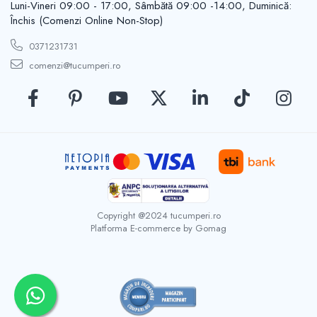
Luni-Vineri 09:00 - 17:00, Sâmbătă 09:00 -14:00, Duminică:
Casute de gradina
Carlige
Închis (Comenzi Online Non-Stop)
Conexpanduri & ancore
0371231731
Cuie tapiterie
comenzi@tucumperi.ro
Cuiere
Dibluri
Distantieri
Filiere
Lacate
Manere mobiler & lazi
Manere usi
Piulite
Copyright @2024 tucumperi.ro
Role porti
Platforma E-commerce by Gomag
Saibe
Suporturi TV
Suruburi autoforante
Suruburi gipscarton
Suruburi metrice