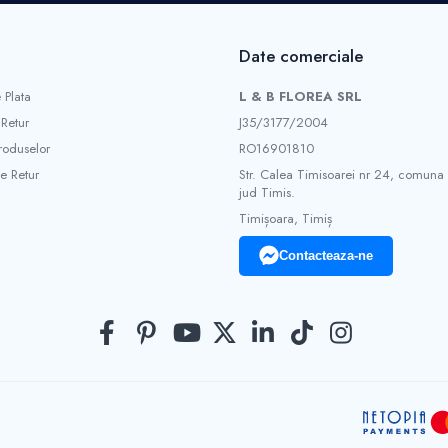
Date comerciale
 Plata
L & B FLOREA SRL
 Retur
J35/3177/2004
roduselor
RO16901810
e Retur
Str. Calea Timisoarei nr 24, comuna
jud Timis.
Timișoara, Timiș
Contacteaza-ne