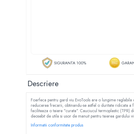
Roboti de tuns gazonul
Tocatoare de vegetatie
Tractorase de taiat vegetatie
Tractorase de tuns gazonul
Motocultoare si motosape
Motosape
Motocultoare
Pluguri motocultoare si motosape
SIGURANTA 100%
GARAN
Remorci motocultoare
Piese de schimb motocultoare, motosape
Accesorii motosape si motocultoare
Descriere
Mori, tocatoare si zdrobitori
Batoze & desfacatoare porumb
Foarfeca pentru gard viu EvoTools are o lungime reglabila cup
Tocatoare fructe & legume
reducerea frecarii, obtinandu-se astfel o duritate ridicata
faciliteaza o taiere "curata". Cauciucul termoplastic (TPR) de 
Zdrobitori struguri
deosebit de utila si usor de manuit pentru taierea gardului 
Mori cereale si furaje
Informatii conformitate produs
Teascuri struguri