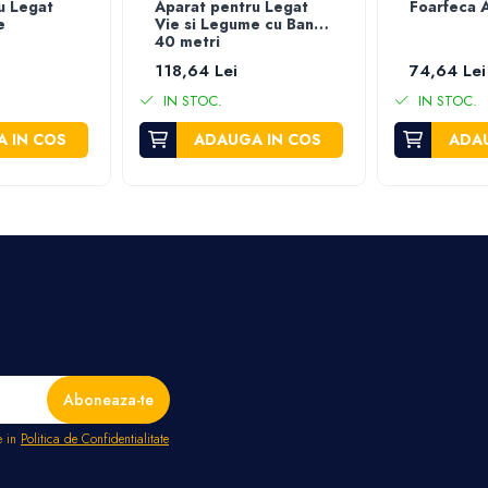
u Legat
Aparat pentru Legat
Foarfeca A
e
Vie si Legume cu Banda
40 metri
118,64 Lei
74,64 Lei
IN STOC.
IN STOC.
 IN COS
ADAUGA IN COS
ADAU
e in
Politica de Confidentialitate