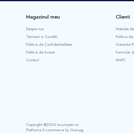
Stropitori
Tub picurare
Magazinul meu
Clienti
Unelte pentru gradinarit
Cozi unelte
Despre noi
Metode de
Topoare
Termeni si Conditii
Politica de
Sape si sapaligi
Politica de Confidentialitate
Garantia P
Lopeti
Politica de livrare
Formular d
Coase, seceri si cosoare
Contact
ANPC
Bomfaiere
Fierastraie lemn
Foarfece de taiat gard viu
Foarfece gradina & vie
Cazmale
Greble
Furci si cultivatoare
Pene pentru despicat
Copyright @2024 tucumperi.ro
Tarnacoape
Platforma E-commerce by Gomag