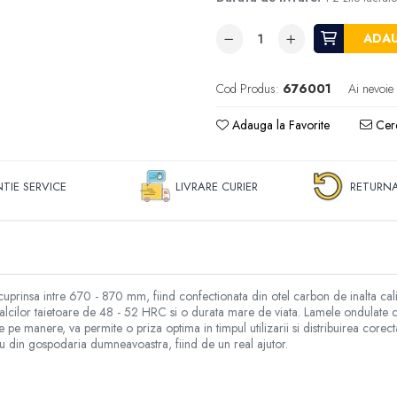
ADAU
Cod Produs:
676001
Ai nevoie
Adauga la Favorite
Cere
TIE SERVICE
LIVRARE CURIER
RETURNA
rinsa intre 670 - 870 mm, fiind confectionata din otel carbon de inalta calitat
 a falcilor taietoare de 48 - 52 HRC si o durata mare de viata. Lamele ondulat
pe manere, va permite o priza optima in timpul utilizarii si distribuirea corecta a
viu din gospodaria dumneavoastra, fiind de un real ajutor.