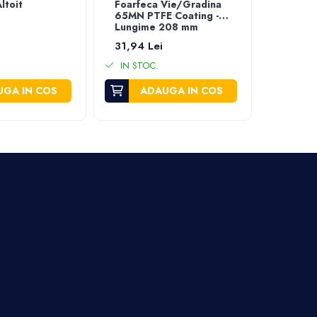
ltoit
Foarfeca Vie/Gradina
Foarfe
65MN PTFE Coating -
SK5 PT
Lungime 208 mm
- Lung
31,94 Lei
53,66 
IN STOC.
IN STO
GA IN COS
ADAUGA IN COS
A