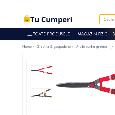
Toate Produsele
Gradina & gospodarie
TOATE PRODUSELE
MAGAZIN FIZIC
Intretinere spatii verzi
Suflante si aspiratoare frunze
Home /
Gradina & gospodarie /
Unelte pentru gradinarit /
Masini de tuns iarba
Tocatoare crengi
Trimmere electrice
Foarfece electrice spatii verzi
Piese si accesorii masina de tuns iarba
Tavaluguri
Accesorii si piese motocositori
Arzatoare buruieni
Dispersoare
Plantatoare