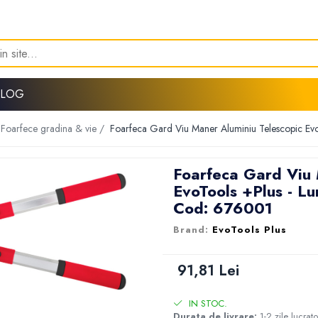
BLOG
Foarfece gradina & vie /
Foarfeca Gard Viu Maner Aluminiu Telescopic Ev
Foarfeca Gard Viu 
EvoTools +Plus - L
Cod: 676001
EvoTools Plus
91,81 Lei
IN STOC.
Durata de livrare:
1-2 zile lucrat