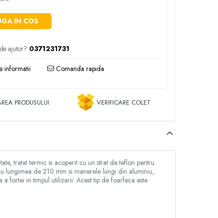
GA IN COS
 de ajutor?
0371231731
 informatii
Comanda rapida
REA PRODUSULUI
VERIFICARE COLET
e, tratat termic si acoperit cu un strat de teflon pentru
e cu lungimea de 210 mm si manerele lungi din aluminiu,
 fortei in timpul utilizarii. Acest tip de foarfeca este