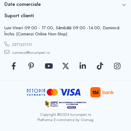
Casute de gradina
Date comerciale
Carlige
Conexpanduri & ancore
Suport clienti
Cuie tapiterie
Luni-Vineri 09:00 - 17:00, Sâmbătă 09:00 -14:00, Duminică:
Cuiere
Închis (Comenzi Online Non-Stop)
Dibluri
Distantieri
0371231731
Filiere
comenzi@tucumperi.ro
Lacate
Manere mobiler & lazi
Manere usi
Piulite
Role porti
Saibe
Suporturi TV
Suruburi autoforante
Copyright @2024 tucumperi.ro
Platforma E-commerce by Gomag
Suruburi gipscarton
Suruburi metrice