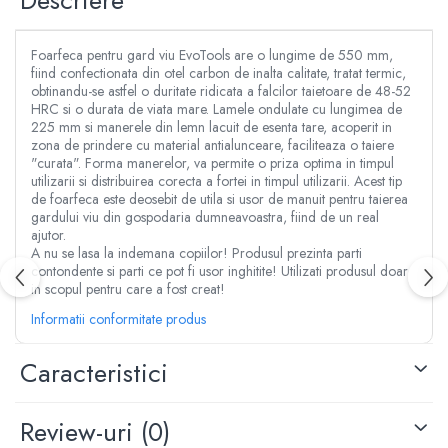
Descriere
Aspersoare
Clesti, patenti si foarfece
Conectori & accesorii furtun gradina
Dristi si gletiere
Foarfeca pentru gard viu EvoTools are o lungime de 550 mm,
Pistoale de stropit
Mistrii
fiind confectionata din otel carbon de inalta calitate, tratat termic,
Atomizoare
obtinandu-se astfel o duritate ridicata a falcilor taietoare de 48-52
Cuttere
HRC si o durata de viata mare. Lamele ondulate cu lungimea de
Piese si accesorii pompe stropit
Cuve, vase si cosuri
225 mm si manerele din lemn lacuit de esenta tare, acoperit in
Pompe de stropit
zona de prindere cu material antialunceare, faciliteaza o taiere
Benzi adezive
Pompe de recirculare
"curata". Forma manerelor, va permite o priza optima in timpul
Lanturi
utilizarii si distribuirea corecta a fortei in timpul utilizarii. Acest tip
Piese si accesorii hidrofor
Masini de taiat placi ceramice
de foarfeca este deosebit de utila si usor de manuit pentru taierea
Piese si accesorii pompe submersibile
gardului viu din gospodaria dumneavoastra, fiind de un real
Accesorii & piese scule de mana
ajutor.
Piese si accesorii pompe de suprafata
Accesorii cablu, franghii si lanturi
A nu se lasa la indemana copiilor! Produsul prezinta parti
Piese si accesorii motopompe
contondente si parti ce pot fi usor inghitite! Utilizati produsul doar
Bidinele
in scopul pentru care a fost creat!
Accesorii banda picurare
Cabluri
Accesorii tub picurare
Informatii conformitate produs
Cancioace
Banda de irigat
Capsatoare manuale
Caracteristici
Rezervoare colectare apa
Chei cu clichet
Sisteme de irigat
Chei fixe si inelare
Stropitori
Review-uri
(0)
Chei Imbus