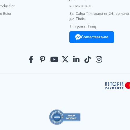
roduselor
RO16901810
e Retur
Str. Calea Timisoarei nr 24, comuna
jud Timis.
Timișoara, Timiș
Contacteaza-ne