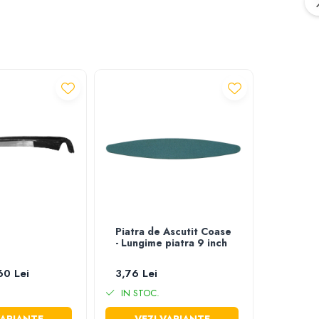
Piatra de Ascutit Coase
Coasa 
- Lungime piatra 9 inch
60 Lei
3,76 Lei
de la 1
IN STOC.
IN STO