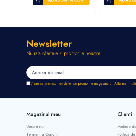
ADAUGA IN COS
ADAUGA
Stropitori
Tub picurare
Unelte pentru gradinarit
Cozi unelte
Topoare
Newsletter
Sape si sapaligi
Lopeti
Nu rata ofertele si promotiile noastre
Coase, seceri si cosoare
Bomfaiere
Fierastraie lemn
Foarfece de taiat gard viu
Vreau sa primesc newsletter cu promotiile magazinului. Afla mai mult
Foarfece gradina & vie
Cazmale
Greble
Magazinul meu
Clienti
Furci si cultivatoare
Pene pentru despicat
Despre noi
Metode de
Tarnacoape
Termeni si Conditii
Politica de