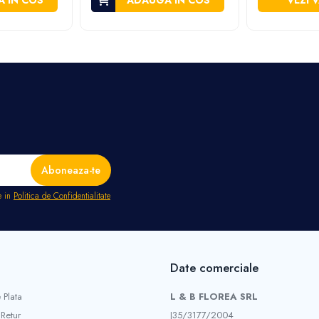
 IN COS
ADAUGA IN COS
VEZI 
e in
Politica de Confidentialitate
Date comerciale
 Plata
L & B FLOREA SRL
 Retur
J35/3177/2004