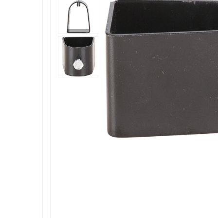
Roboti de tuns gazonul
Tocatoare de vegetatie
Tractorase de taiat vegetatie
Tractorase de tuns gazonul
Motocultoare si motosape
Motosape
Motocultoare
Pluguri motocultoare si motosape
Remorci motocultoare
Piese de schimb motocultoare, motosape
Accesorii motosape si motocultoare
Mori, tocatoare si zdrobitori
Batoze & desfacatoare porumb
Tocatoare fructe & legume
Zdrobitori struguri
Mori cereale si furaje
Teascuri struguri