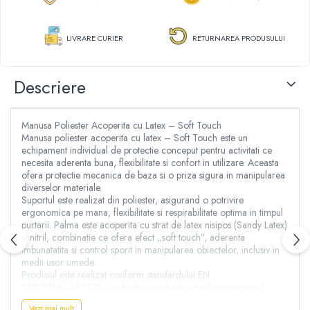
Aspersoare
Clesti, patenti si foarfece
Conectori & accesorii furtun gradina
Dristi si gletiere
LIVRARE CURIER
RETURNAREA PRODUSULUI
Pistoale de stropit
Mistrii
Atomizoare
Cuttere
Piese si accesorii pompe stropit
Descriere
Cuve, vase si cosuri
Pompe de stropit
Benzi adezive
Pompe de recirculare
Lanturi
Manusa Poliester Acoperita cu Latex – Soft Touch
Piese si accesorii hidrofor
Masini de taiat placi ceramice
Manusa poliester acoperita cu latex – Soft Touch este un
Piese si accesorii pompe submersibile
echipament individual de protectie conceput pentru activitati ce
Accesorii & piese scule de mana
necesita aderenta buna, flexibilitate si confort in utilizare. Aceasta
Piese si accesorii pompe de suprafata
Accesorii cablu, franghii si lanturi
ofera protectie mecanica de baza si o priza sigura in manipularea
Piese si accesorii motopompe
diverselor materiale.
Bidinele
Suportul este realizat din poliester, asigurand o potrivire
Accesorii banda picurare
Cabluri
ergonomica pe mana, flexibilitate si respirabilitate optima in timpul
Accesorii tub picurare
purtarii. Palma este acoperita cu strat de latex nisipos (Sandy Latex)
Cancioace
si nitril, combinatie ce ofera efect „soft touch”, aderenta
Banda de irigat
Capsatoare manuale
imbunatatita si control sporit in manipularea obiectelor, inclusiv in
Rezervoare colectare apa
medii usor umede.
Chei cu clichet
Sisteme de irigat
Produsul este realizat conform standardului EN
Chei fixe si inelare
388:2016+A1:2018 (protectie impotriva riscurilor mecanice).
Stropitori
Chei Imbus
Performante la riscuri mecanice (EN 388:2016+A1:2018)
Vezi mai mult