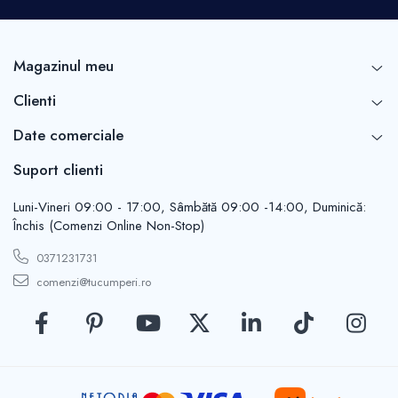
Casute de gradina
Carlige
Conexpanduri & ancore
Magazinul meu
Cuie tapiterie
Cuiere
Clienti
Dibluri
Date comerciale
Distantieri
Filiere
Suport clienti
Lacate
Manere mobiler & lazi
Luni-Vineri 09:00 - 17:00, Sâmbătă 09:00 -14:00, Duminică:
Închis (Comenzi Online Non-Stop)
Manere usi
Piulite
0371231731
Role porti
comenzi@tucumperi.ro
Saibe
Suporturi TV
Suruburi autoforante
Suruburi gipscarton
Suruburi metrice