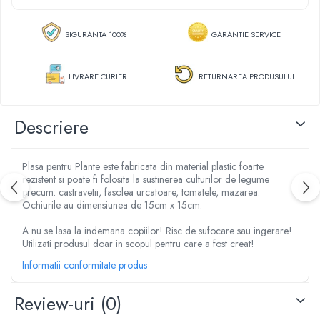
Aspersoare
Clesti, patenti si foarfece
Conectori & accesorii furtun gradina
Dristi si gletiere
SIGURANTA 100%
GARANTIE SERVICE
Pistoale de stropit
Mistrii
Atomizoare
Cuttere
LIVRARE CURIER
RETURNAREA PRODUSULUI
Piese si accesorii pompe stropit
Cuve, vase si cosuri
Pompe de stropit
Benzi adezive
Pompe de recirculare
Descriere
Lanturi
Piese si accesorii hidrofor
Masini de taiat placi ceramice
Piese si accesorii pompe submersibile
Accesorii & piese scule de mana
Plasa pentru Plante este fabricata din material plastic foarte
Piese si accesorii pompe de suprafata
Accesorii cablu, franghii si lanturi
rezistent si poate fi folosita la sustinerea culturilor de legume
Piese si accesorii motopompe
precum: castravetii, fasolea urcatoare, tomatele, mazarea.
Bidinele
Ochiurile au dimensiunea de 15cm x 15cm.
Accesorii banda picurare
Cabluri
Accesorii tub picurare
A nu se lasa la indemana copiilor! Risc de sufocare sau ingerare!
Cancioace
Utilizati produsul doar in scopul pentru care a fost creat!
Banda de irigat
Capsatoare manuale
Rezervoare colectare apa
Informatii conformitate produs
Chei cu clichet
Sisteme de irigat
Chei fixe si inelare
Review-uri
(0)
Stropitori
Chei Imbus