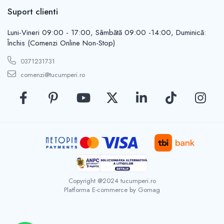
Casute de gradina
Suport clienti
Carlige
Conexpanduri & ancore
Luni-Vineri 09:00 - 17:00, Sâmbătă 09:00 -14:00, Duminică:
Cuie tapiterie
Închis (Comenzi Online Non-Stop)
Cuiere
0371231731
Dibluri
comenzi@tucumperi.ro
Distantieri
Filiere
Lacate
Manere mobiler & lazi
Manere usi
Piulite
Role porti
Saibe
Suporturi TV
Copyright @2024 tucumperi.ro
Platforma E-commerce by Gomag
Suruburi autoforante
Suruburi gipscarton
Suruburi metrice