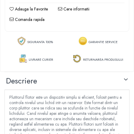
Articole dezapezire
Vase de toaleta
Aparate de sudat tevi PPR
Razatoare fructe & legume
Adauga la Favorite
Cere informatii
Aeroterme gaz
Lampi de instalator
Tocatoare furaje & siscornite
Pistoale electrice pentru lipit
Comanda rapida
Freze de zapada
Motocoase
Aparate de taiere cu plasma
Incalzitoare radiante/panouri
Motocoase 2 timpi
Clesti sudura
radiante
Motocoase 4 timpi
SIGURANTA 100%
GARANTIE SERVICE
Scule si unelte pneumatice
Maturi rotative
Accesorii si piese motocoase si trimmere
Compresoare aer
Plase geotextil
Tractoare si minitractoare
Pistoale impact pneumatice
LIVRARE CURIER
RETURNAREA PRODUSULUI
Plase protectie animale & insecte
Minitractoare
Pistoale vopsit pneumatice
Accesorii pentru minitractoare
Prelate
Pistoale umflat pneumatice
Descriere
Pompe si sisteme de irigat
Roti carucioare & platforme
Cuple aer comprimat
Pompe submersibile apa curata
Furtune aer comprimat
Pompe submersibile apa murdara
Plutitorul flotor este un dispozitiv simplu si eficient, folosit pentru a
Pistoale cu manometru
controla nivelul unui lichid intr-un rezervor. Este format dintr-un
Pompe suprafata
Unelte si scule de mana
corp plutitor care se ridica sau se scufunda in functie de nivelul
Hidrofoare
lichidului. Cand nivelul apei atinge o anumita valoare, plutitorul
Surubelnite
actioneaza un mecanism care inchide sau deschide robinetul,
Motopompe
Ciocane si baroase
regland astfel alimentarea cu apa. Plutitorii flotori sunt folositi in
Furtun gradina
diverse aplicatii, inclusiv in sistemele de alimentare cu apa ale
Pensule