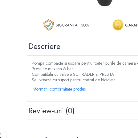
Despicator lemne
Accesorii pentru mori de cereale
Razatoare fructe & legume
SIGURANTA 100%
GARAN
Tocatoare furaje & siscornite
Motocoase
Descriere
Motocoase 2 timpi
Motocoase 4 timpi
Accesorii si piese motocoase si trimmere
Pompa compacta si usoara pentru toate tipurile de camera 
Tractoare si minitractoare
Presiune maxima 6 bar
Compatibila cu valvele SCHRADER si PRESTA
Minitractoare
Se livreaza cu suport pentru cadrul de bicicleta
Accesorii pentru minitractoare
Informatii conformitate produs
Pompe si sisteme de irigat
Pompe submersibile apa curata
Review-uri
(0)
Pompe submersibile apa murdara
Pompe suprafata
Hidrofoare
Motopompe