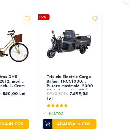
-15%
-17%
 Oras DHS
Triciclu Electric Cargo
Triciclu
 2812, model
Balaur TRCC1000,
Persoa
nch. L. Crem
Putere maximala: 2000
TRP800
W, Autonomie: ~72 km,
maxima
850,00 Lei
7.599,55
ei
8.940,87 Lei
5.867,52
Viteza maxima: 25
Autono
Lei
Lei
km/h
Viteza 
km/h
IN STO
IN STOC.
GA IN COS
ADAUGA IN COS
VEZ