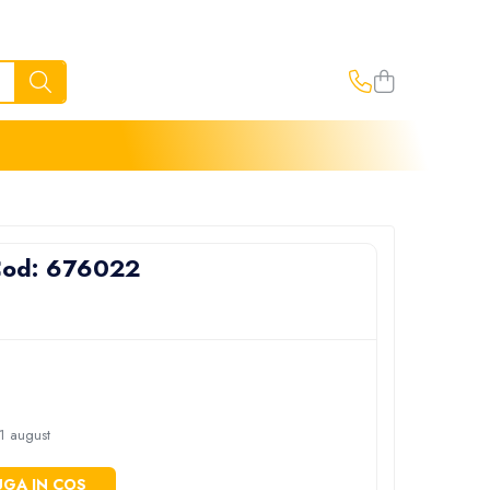
Cod: 676022
1 august
GA IN COS