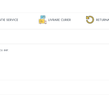
TIE SERVICE
LIVRARE CURIER
RETURNA
cu aer.