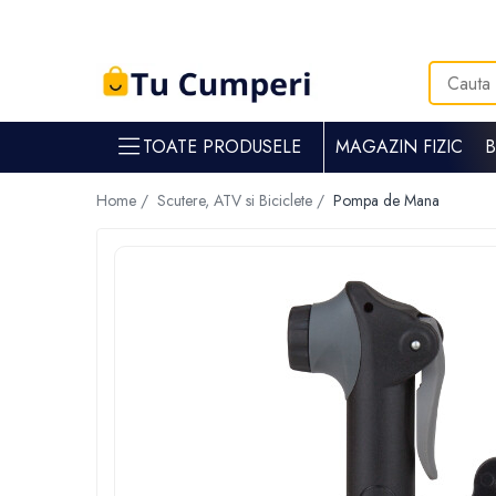
Toate Produsele
Gradina & gospodarie
TOATE PRODUSELE
MAGAZIN FIZIC
Intretinere spatii verzi
Suflante si aspiratoare frunze
Home /
Scutere, ATV si Biciclete /
Pompa de Mana
Masini de tuns iarba
Tocatoare crengi
Trimmere electrice
Foarfece electrice spatii verzi
Piese si accesorii masina de tuns iarba
Tavaluguri
Accesorii si piese motocositori
Arzatoare buruieni
Dispersoare
Plantatoare