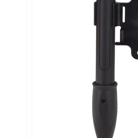
Roboti de tuns gazonul
Tocatoare de vegetatie
Tractorase de taiat vegetatie
Tractorase de tuns gazonul
Motocultoare si motosape
Motosape
Motocultoare
Pluguri motocultoare si motosape
Remorci motocultoare
Piese de schimb motocultoare, motosape
Accesorii motosape si motocultoare
Mori, tocatoare si zdrobitori
Batoze & desfacatoare porumb
Tocatoare fructe & legume
Zdrobitori struguri
Mori cereale si furaje
Teascuri struguri