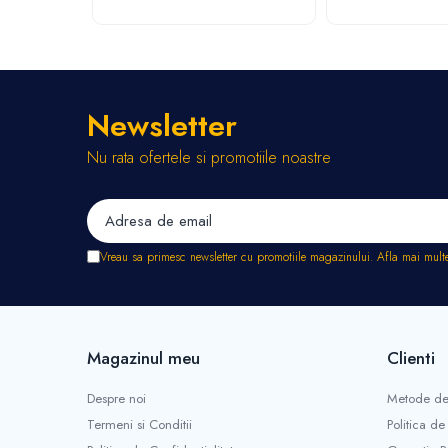
Stropitori
Tub picurare
Unelte pentru gradinarit
Cozi unelte
Newsletter
Topoare
Sape si sapaligi
Nu rata ofertele si promotiile noastre
Lopeti
Coase, seceri si cosoare
Bomfaiere
Fierastraie lemn
Vreau sa primesc newsletter cu promotiile magazinului. Afla mai mult
Foarfece de taiat gard viu
Foarfece gradina & vie
Cazmale
Greble
Magazinul meu
Clienti
Furci si cultivatoare
Despre noi
Metode de
Pene pentru despicat
Termeni si Conditii
Politica de
Tarnacoape