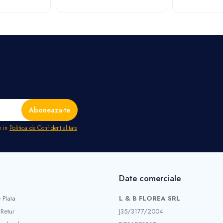
e in
Politica de Confidentialitate
Date comerciale
 Plata
L & B FLOREA SRL
 Retur
J35/3177/2004