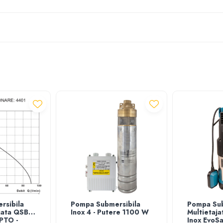
rsibila
Pompa Submersibila
Pompa Sub
jata QSB-
Inox 4 - Putere 1100 W
Multietaja
PTO -
Inox EvoSa