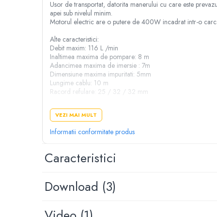
Despicator lemne
Usor de transportat, datorita manerului cu care este prevazut
apei sub nivelul minim.
Accesorii pentru mori de cereale
Motorul electric are o putere de 400W incadrat intr-o carcasa
Razatoare fructe & legume
Alte caracteristici:
Tocatoare furaje & siscornite
Debit maxim: 116 L /min
Motocoase
Inaltimea maxima de pompare: 8 m
Adancimea maxima de imersie : 7m
Motocoase 2 timpi
Dimensiune maxima impuritati: 5mm
Motocoase 4 timpi
Lungime cablu: 10 m
Racord refulare: 25 / 32 / 32 mm
Accesorii si piese motocoase si trimmere
Tractoare si minitractoare
ATENTIE!!!
VEZI MAI MULT
EXCLUSA UTILIZAREA LA FOSE SI/SAU CANALIZARI DE 
Minitractoare
Informatii conformitate produs
Accesorii pentru minitractoare
Pompe si sisteme de irigat
Caracteristici
Pompe submersibile apa curata
Pompe submersibile apa murdara
Download (3)
Pompe suprafata
Hidrofoare
Video
(1)
Motopompe