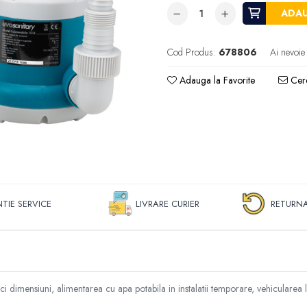
ADAU
Cod Produs:
678806
Ai nevoie
Adauga la Favorite
Cere
TIE SERVICE
LIVRARE CURIER
RETURNA
ici dimensiuni, alimentarea cu apa potabila in instalatii temporare, vehiculare