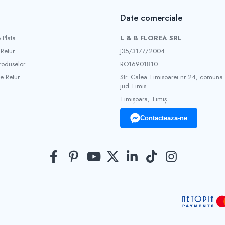
Date comerciale
 Plata
L & B FLOREA SRL
 Retur
J35/3177/2004
roduselor
RO16901810
e Retur
Str. Calea Timisoarei nr 24, comuna
jud Timis.
Timișoara, Timiș
Contacteaza-ne