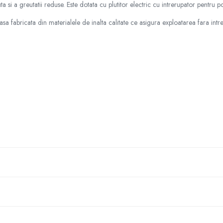
a si a greutatii reduse. Este dotata cu plutitor electric cu intrerupator pentru
 fabricata din materialele de inalta calitate ce asigura exploatarea fara intret
WC-URI!