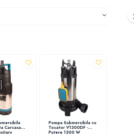
mersibila
Pompa Submersibila cu
Pompa 
ta Carcasa
Tocator V1300DF -
Tocato
nitary
Putere 1300 W
Putere