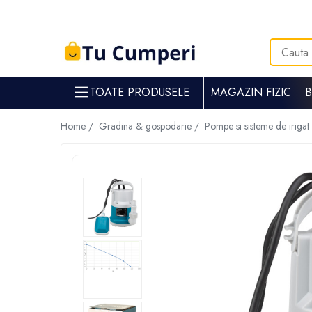
Toate Produsele
Gradina & gospodarie
TOATE PRODUSELE
MAGAZIN FIZIC
Intretinere spatii verzi
Suflante si aspiratoare frunze
Home /
Gradina & gospodarie /
Pompe si sisteme de irigat
Masini de tuns iarba
Tocatoare crengi
Trimmere electrice
Foarfece electrice spatii verzi
Piese si accesorii masina de tuns iarba
Tavaluguri
Accesorii si piese motocositori
Arzatoare buruieni
Dispersoare
Plantatoare