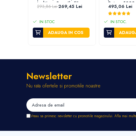
Stropitori
inaltime, 3 mc/h, 1"
Putere 1000
269,45 Lei
495,06 Lei
293,86 Lei
Tub picurare
Unelte pentru gradinarit
IN STOC
IN STOC.
Cozi unelte
ADAUGA IN COS
ADAUGA
Topoare
Sape si sapaligi
Lopeti
Coase, seceri si cosoare
Bomfaiere
Newsletter
Fierastraie lemn
Foarfece de taiat gard viu
Nu rata ofertele si promotiile noastre
Foarfece gradina & vie
Cazmale
Greble
Furci si cultivatoare
Vreau sa primesc newsletter cu promotiile magazinului. Afla mai mult
Pene pentru despicat
Tarnacoape