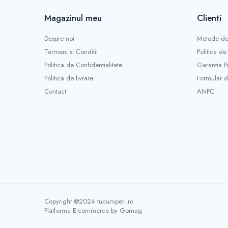
Mini unelte
Magazinul meu
Clienti
Ustensile gatit
Aparate de facut carnati
Despre noi
Metode de
Masini de tocat carnea manuale
Termeni si Conditii
Politica de
Storcatoare rosii si legume
Politica de Confidentialitate
Garantia P
Accesorii gaz
Politica de livrare
Formular d
Arzatoare & pirostrii gaz
Contact
ANPC
Drujbe si accesorii
Drujbe benzina
Drujbe electrice
Accesorii si consumabile drujba
Lame drujba
Lanturi drujba
Piese de schimb drujba
Utilaje pentru sapat si arat
Copyright @2024 tucumperi.ro
Motoburghie & motosfredele
Platforma E-commerce by Gomag
Accesorii si piese de schimb motoburghie