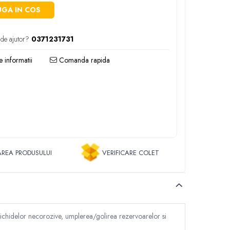
GA IN COS
 de ajutor?
0371231731
 informatii
Comanda rapida
REA PRODUSULUI
VERIFICARE COLET
a lichidelor necorozive, umplerea/golirea rezervoarelor si