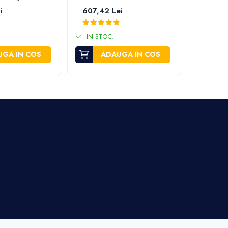
i
607,42 Lei
738,12
IN STOC.
IN STO
GA IN COS
ADAUGA IN COS
A