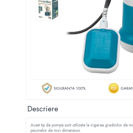
Roboti de tuns gazonul
Tocatoare de vegetatie
Tractorase de taiat vegetatie
Tractorase de tuns gazonul
Motocultoare si motosape
Motosape
Motocultoare
Pluguri motocultoare si motosape
Remorci motocultoare
Piese de schimb motocultoare, motosape
Accesorii motosape si motocultoare
Mori, tocatoare si zdrobitori
SIGURANTA 100%
GARAN
Batoze & desfacatoare porumb
Tocatoare fructe & legume
Descriere
Zdrobitori struguri
Mori cereale si furaje
Acest tip de pompe sunt utilizate la irigarea gradinilor de m
Teascuri struguri
piscinelor de mici dimensiuni.