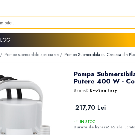
BLOG
 /
Pompe submersibile apa curata /
Pompa Submersibila cu Carcasa din Pla
Pompa Submersibila
Putere 400 W - C
EvoSanitary
217,70 Lei
IN STOC.
Durata de livrare:
1-2 zile lucrat