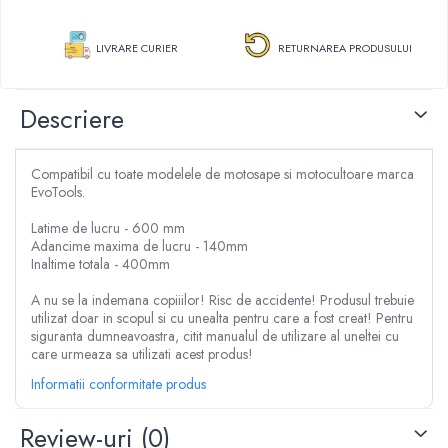
Articole dezapezire
Vase de toaleta
Aparate de sudat tevi PPR
Razatoare fructe & legume
Aeroterme gaz
Lampi de instalator
Tocatoare furaje & siscornite
LIVRARE CURIER
RETURNAREA PRODUSULUI
Pistoale electrice pentru lipit
Freze de zapada
Motocoase
Aparate de taiere cu plasma
Incalzitoare radiante/panouri
Motocoase 2 timpi
Descriere
Clesti sudura
radiante
Motocoase 4 timpi
Scule si unelte pneumatice
Maturi rotative
Accesorii si piese motocoase si trimmere
Compresoare aer
Compatibil cu toate modelele de motosape si motocultoare marca
Plase geotextil
Tractoare si minitractoare
EvoTools.
Pistoale impact pneumatice
Plase protectie animale & insecte
Minitractoare
Pistoale vopsit pneumatice
Latime de lucru - 600 mm
Accesorii pentru minitractoare
Prelate
Adancime maxima de lucru - 140mm
Pistoale umflat pneumatice
Inaltime totala - 400mm
Pompe si sisteme de irigat
Roti carucioare & platforme
Cuple aer comprimat
Pompe submersibile apa curata
A nu se la indemana copiiilor! Risc de accidente! Produsul trebuie
Furtune aer comprimat
utilizat doar in scopul si cu unealta pentru care a fost creat! Pentru
Pompe submersibile apa murdara
Pistoale cu manometru
siguranta dumneavoastra, citit manualul de utilizare al uneltei cu
Pompe suprafata
care urmeaza sa utilizati acest produs!
Unelte si scule de mana
Hidrofoare
Informatii conformitate produs
Surubelnite
Motopompe
Ciocane si baroase
Furtun gradina
Review-uri
(0)
Pensule