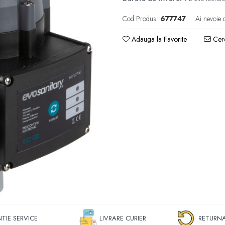
Cod Produs:
677747
Ai nevoie 
Adauga la Favorite
Cere
TIE SERVICE
LIVRARE CURIER
RETURNA