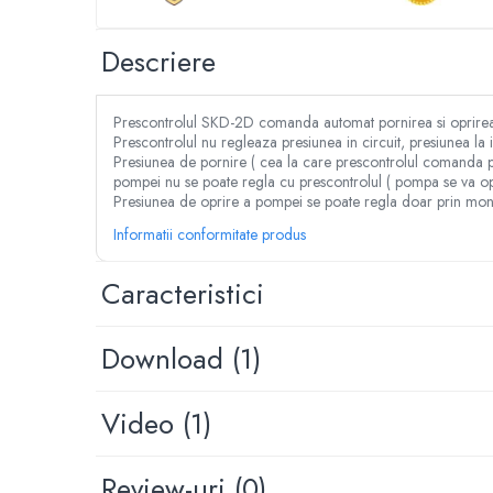
Despicator lemne
Accesorii pentru mori de cereale
Descriere
Razatoare fructe & legume
Tocatoare furaje & siscornite
Prescontrolul SKD-2D comanda automat pornirea si oprirea p
Motocoase
Prescontrolul nu regleaza presiunea in circuit, presiunea la
Motocoase 2 timpi
Presiunea de pornire ( cea la care prescontrolul comanda po
pompei nu se poate regla cu prescontrolul ( pompa se va opr
Motocoase 4 timpi
Presiunea de oprire a pompei se poate regla doar prin mont
Accesorii si piese motocoase si trimmere
Informatii conformitate produs
Tractoare si minitractoare
Minitractoare
Caracteristici
Accesorii pentru minitractoare
Pompe si sisteme de irigat
Download (1)
Pompe submersibile apa curata
Pompe submersibile apa murdara
Video
(1)
Pompe suprafata
Hidrofoare
Review-uri
(0)
Motopompe