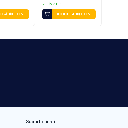
IN STOC.
IN STO
GA IN COS
ADAUGA IN COS
A
Suport clienti