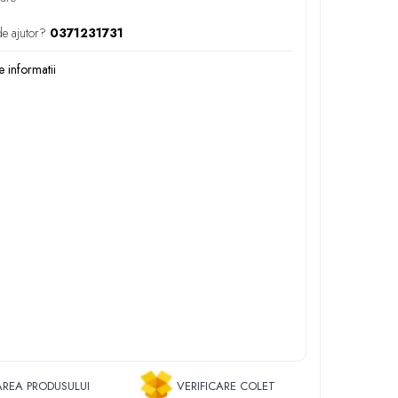
de ajutor?
0371231731
 informatii
REA PRODUSULUI
VERIFICARE COLET