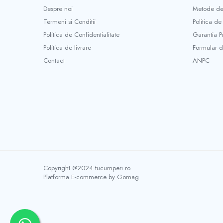
Mini unelte
Despre noi
Metode de
Ustensile gatit
Termeni si Conditii
Politica de
Aparate de facut carnati
Politica de Confidentialitate
Garantia P
Masini de tocat carnea manuale
Politica de livrare
Formular d
Storcatoare rosii si legume
Contact
ANPC
Accesorii gaz
Arzatoare & pirostrii gaz
Drujbe si accesorii
Drujbe benzina
Drujbe electrice
Accesorii si consumabile drujba
Lame drujba
Lanturi drujba
Copyright @2024 tucumperi.ro
Platforma E-commerce by Gomag
Piese de schimb drujba
Utilaje pentru sapat si arat
Motoburghie & motosfredele
Accesorii si piese de schimb motoburghie