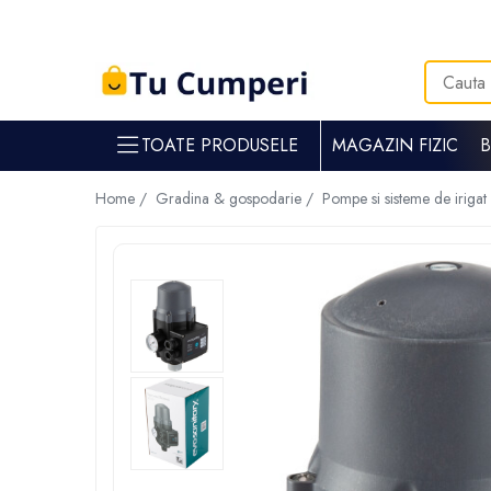
Toate Produsele
Gradina & gospodarie
TOATE PRODUSELE
MAGAZIN FIZIC
Intretinere spatii verzi
Suflante si aspiratoare frunze
Home /
Gradina & gospodarie /
Pompe si sisteme de irigat
Masini de tuns iarba
Tocatoare crengi
Trimmere electrice
Foarfece electrice spatii verzi
Piese si accesorii masina de tuns iarba
Tavaluguri
Accesorii si piese motocositori
Arzatoare buruieni
Dispersoare
Plantatoare