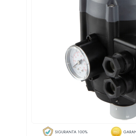
Roboti de tuns gazonul
Tocatoare de vegetatie
Tractorase de taiat vegetatie
Tractorase de tuns gazonul
Motocultoare si motosape
Motosape
Motocultoare
Pluguri motocultoare si motosape
Remorci motocultoare
Piese de schimb motocultoare, motosape
Accesorii motosape si motocultoare
Mori, tocatoare si zdrobitori
Batoze & desfacatoare porumb
Tocatoare fructe & legume
Zdrobitori struguri
Mori cereale si furaje
Teascuri struguri
SIGURANTA 100%
GARAN