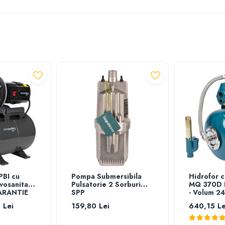
PBI cu
Pompa Submersibila
Hidrofor c
vosanitary
Pulsatorie 2 Sorburi
MQ 370D 
GARANTIE
SPP
- Volum 24
 Lei
159,80 Lei
640,15 Le