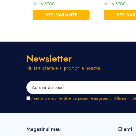
Stropitori
IN STOC.
IN STOC.
Tub picurare
VEZI VARIANTE
VEZI VAR
Unelte pentru gradinarit
Cozi unelte
Topoare
Sape si sapaligi
Lopeti
Newsletter
Coase, seceri si cosoare
Nu rata ofertele si promotiile noastre
Bomfaiere
Fierastraie lemn
Foarfece de taiat gard viu
Foarfece gradina & vie
Vreau sa primesc newsletter cu promotiile magazinului. Afla mai mult
Cazmale
Greble
Furci si cultivatoare
Pene pentru despicat
Magazinul meu
Clienti
Tarnacoape