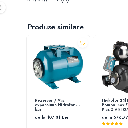
Furtun gradina
Aspersoare
Conectori & accesorii furtun gradina
Produse similare
Pistoale de stropit
Atomizoare
Piese si accesorii pompe stropit
Pompe de stropit
Pompe de recirculare
Piese si accesorii hidrofor
Piese si accesorii pompe submersibile
Piese si accesorii pompe de suprafata
Piese si accesorii motopompe
Accesorii banda picurare
Rezervor / Vas
Hidrofor 24l 
Accesorii tub picurare
expansiune Hidrofor 5
Pompa Inox E
Banda de irigat
bar
Plus 5 ANI 
Rezervoare colectare apa
de la 107,31 Lei
de la 576,77
Sisteme de irigat