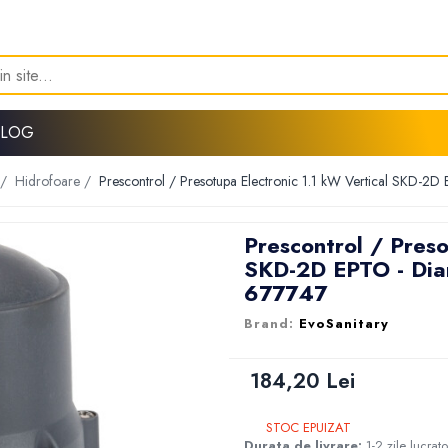
BLOG
 /
Hidrofoare /
Prescontrol / Presotupa Electronic 1.1 kW Vertical SKD-2D 
Prescontrol / Preso
SKD-2D EPTO - Diam
677747
EvoSanitary
184,20 Lei
STOC EPUIZAT
Durata de livrare:
1-2 zile lucrat