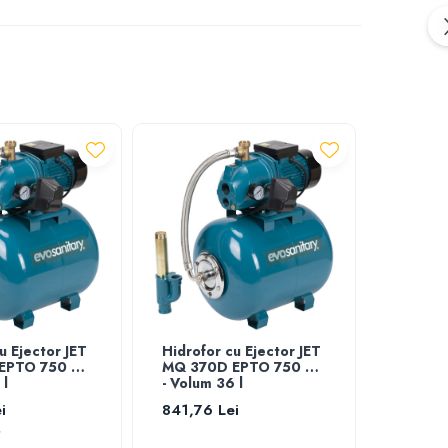
u Ejector JET
Hidrofor cu Ejector JET
Hidrofo
EPTO 750 W
MQ 370D EPTO 750 W
MQ 37
 l
- Volum 36 l
- Volum
i
841,76 Lei
1.001,