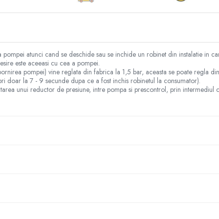
ompei atunci cand se deschide sau se inchide un robinet din instalatie in car
 iesire este aceeasi cu cea a pompei.
rnirea pompei) vine reglata din fabrica la 1,5 bar, aceasta se poate regla din
i doar la 7 - 9 secunde dupa ce a fost inchis robinetul la consumator).
area unui reductor de presiune, intre pompa si prescontrol, prin intermediul 