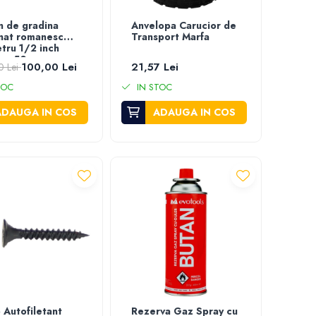
n de gradina
Anvelopa Carucior de
onat romanesc
Transport Marfa
tru 1/2 inch
me 50 m
100,00 Lei
21,57 Lei
0 Lei
TOC
IN STOC
ADAUGA IN COS
ADAUGA IN COS
 Autofiletant
Rezerva Gaz Spray cu