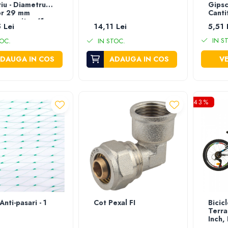
tiu - Diametru
Gipsc
or 29 mm
Canti
me opritor 41
 Lei
14,11 Lei
5,51 
IN S
OC.
IN STOC.
DAUGA IN COS
ADAUGA IN COS
VE
-43%
Anti-pasari - 1
Cot Pexal FI
Bicic
Terra
Inch,