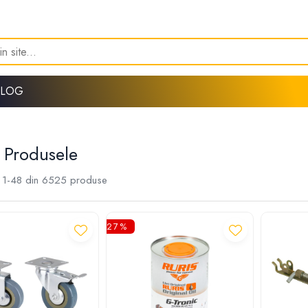
BLOG
 Produsele
1-
48
din
6525
produse
-27%