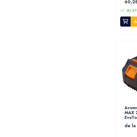
60,28
Mini unelte
Ustensile gatit
IN ST
Aparate de facut carnati
A
Masini de tocat carnea manuale
Storcatoare rosii si legume
Accesorii gaz
Arzatoare & pirostrii gaz
Drujbe si accesorii
Drujbe benzina
Drujbe electrice
Accesorii si consumabile drujba
Lame drujba
Lanturi drujba
Acumu
Piese de schimb drujba
MAX 2
Utilaje pentru sapat si arat
EvoTo
de la
Motoburghie & motosfredele
Accesorii si piese de schimb motoburghie