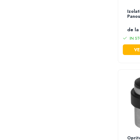
Despicator lemne
Accesorii pentru mori de cereale
Izolat
Panou
Razatoare fructe & legume
Tocatoare furaje & siscornite
de la
Motocoase
IN ST
Motocoase 2 timpi
VE
Motocoase 4 timpi
Accesorii si piese motocoase si trimmere
Tractoare si minitractoare
Minitractoare
Accesorii pentru minitractoare
Pompe si sisteme de irigat
Pompe submersibile apa curata
Pompe submersibile apa murdara
Pompe suprafata
Hidrofoare
Motopompe
Oprit