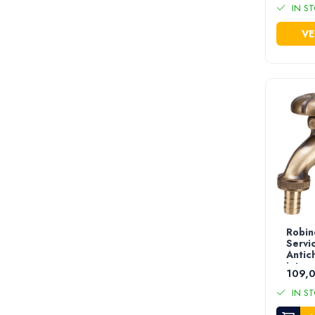
IN ST
Foarfece electrice tabla
Lanterne
VE
Masini de frezat
Acumulatori scule electrice
Incarcatoare acumulator
Accesorii masina insurubat
multifunctionala
Capsatoare electrice
Masina multifunctionala
Pistoale de impact electrice
Sudura si lipire
Aparate sudura tip MMA/MIG/MAG
Robin
Accesorii sudura & lipire
Servi
Masti de protectie sudura
Antic
intrar
Sarma si electrozi
109,0
Scule instalatori
IN ST
Rezerve buteli gaz