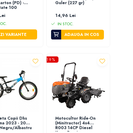
arton (PD) -
Guler (227 gr)
tate 100
Lei
14,96 Lei
TOC.
IN STOC.
ZI VARIANTE
ADAUGA IN COS
-19%
leta Copii Dhs
Motocultor Ride-On
na 2023 - 20
(Minitractor) 4x4
 Negru/Albastru
R003 14CP Diesel
Koop Pornire