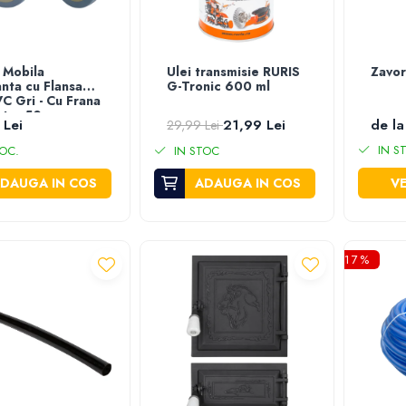
 Mobila
Ulei transmisie RURIS
Zavor
anta cu Flansa
G-Tronic 600 ml
VC Gri - Cu Frana
etru 50 mm
 Lei
21,99 Lei
de la
29,99 Lei
na Maxima 20 kg
IN S
OC.
IN STOC
DAUGA IN COS
ADAUGA IN COS
VE
-17%