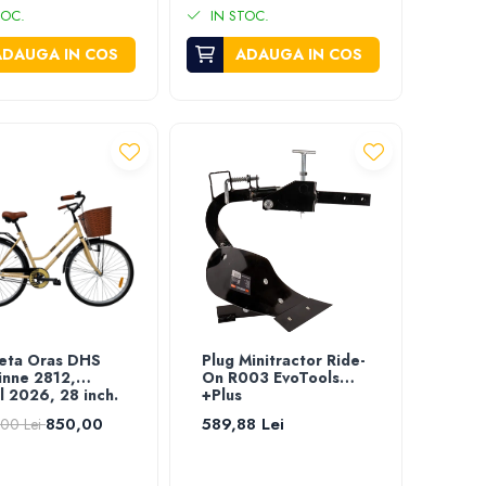
TOC.
IN STOC.
ADAUGA IN COS
ADAUGA IN COS
leta Oras DHS
Plug Minitractor Ride-
inne 2812,
On R003 EvoTools
 2026, 28 inch.
+Plus
em
850,00
589,88 Lei
,00 Lei