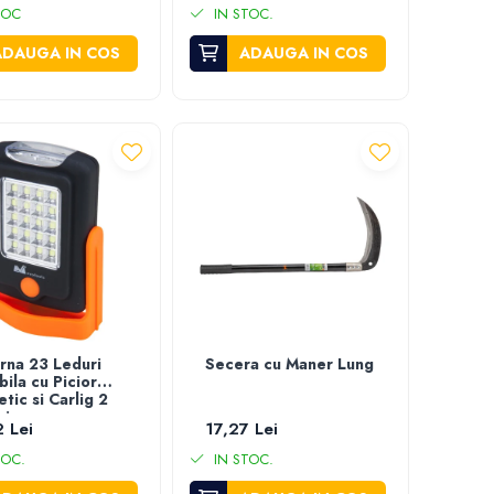
TOC
IN STOC.
ADAUGA IN COS
ADAUGA IN COS
rna 23 Leduri
Secera cu Maner Lung
bila cu Picior
tic si Carlig 2
ri
 Lei
17,27 Lei
TOC.
IN STOC.