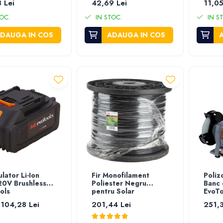
 Lei
42,69 Lei
11,05
OC.
IN STOC.
IN S
DAUGA IN COS
ADAUGA IN COS
lator Li-Ion
Fir Monofilament
Poliz
0V Brushless
Poliester Negru
Banc
ols
pentru Solar
EvoTo
 104,28 Lei
201,44 Lei
251,3