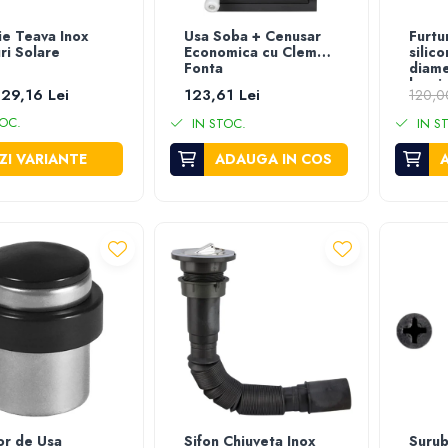
ie Teava Inox
Usa Soba + Cenusar
Furtu
ri Solare
Economica cu Cleme
silic
Fonta
diame
lungi
 29,16 Lei
123,61 Lei
120,0
OC.
IN STOC.
IN S
ZI VARIANTE
ADAUGA IN COS
or de Usa
Sifon Chiuveta Inox
Surub