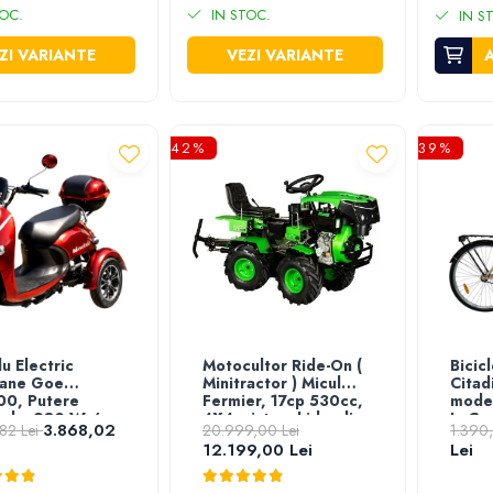
OC.
IN STOC.
IN S
ZI VARIANTE
VEZI VARIANTE
-42%
-39%
lu Electric
Motocultor Ride-On (
Bicic
oane Goe
Minitractor ) Micul
Citad
0, Putere
Fermier, 17cp 530cc,
model
ala: 980 W /
4X4, sistem hidraulic
L. Cr
3.868,02
82 Lei
20.999,00 Lei
1.390
omie 50km,
12.199,00 Lei
Lei
a maxima: 25