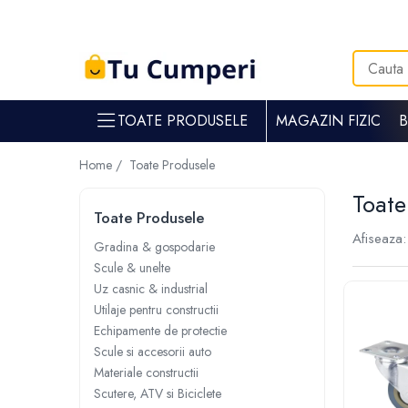
Toate Produsele
Gradina & gospodarie
TOATE PRODUSELE
MAGAZIN FIZIC
Intretinere spatii verzi
Suflante si aspiratoare frunze
Home /
Toate Produsele
Masini de tuns iarba
Toate
Tocatoare crengi
Toate Produsele
Trimmere electrice
Afiseaza:
Foarfece electrice spatii verzi
Gradina & gospodarie
Scule & unelte
Piese si accesorii masina de tuns iarba
Uz casnic & industrial
Tavaluguri
Utilaje pentru constructii
Accesorii si piese motocositori
Echipamente de protectie
Arzatoare buruieni
Scule si accesorii auto
Dispersoare
Materiale constructii
Plantatoare
Scutere, ATV si Biciclete