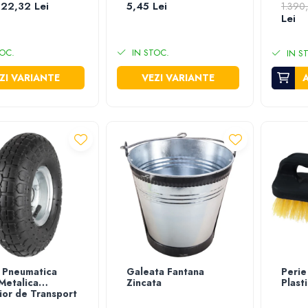
 22,32 Lei
5,45 Lei
1.390
Lei
OC.
IN STOC.
IN S
ZI VARIANTE
VEZI VARIANTE
 Pneumatica
Galeata Fantana
Perie
 Metalica
Zincata
Plast
ior de Transport