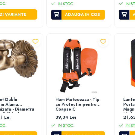
OC.
IN STOC
IN S
ZI VARIANTE
ADAUGA IN COS
et Dublu
Ham Motocoasa - Tip
Lante
ciu Alama
cu Protectie pentru
Porta
hizata - Diametru
Coapse C
Magne
e 1/2 inch
Modu
1 Lei
39,34 Lei
21,62
OC.
IN STOC.
IN S