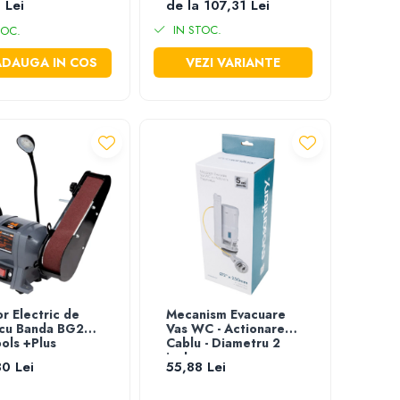
 Lei
de la 107,31 Lei
IN STOC.
TOC.
ADAUGA IN COS
VEZI VARIANTE
or Electric de
Mecanism Evacuare
 cu Banda BG250
Vas WC - Actionare
ols +Plus
Cablu - Diametru 2
inch
0 Lei
55,88 Lei