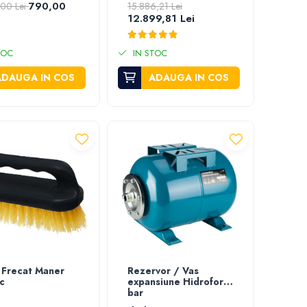
790,00
,00 Lei
15.886,21 Lei
Electrica Tirant
12.899,81 Lei
Hidraulic si Freza
Motrica EvoTools
+Plus 3 Ani Garantie
TOC
IN STOC
ADAUGA IN COS
ADAUGA IN COS
 Frecat Maner
Rezervor / Vas
ic
expansiune Hidrofor 5
bar