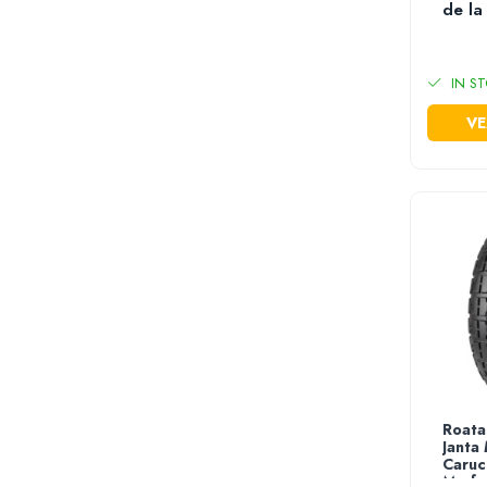
de la
Stropitori
Tub picurare
Unelte pentru gradinarit
IN ST
Cozi unelte
VE
Topoare
Sape si sapaligi
Lopeti
Coase, seceri si cosoare
Bomfaiere
Fierastraie lemn
Foarfece de taiat gard viu
Foarfece gradina & vie
Cazmale
Greble
Furci si cultivatoare
Roata
Pene pentru despicat
Janta
Caruc
Tarnacoape
Marfa