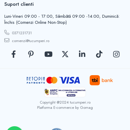
Casute de gradina
Suport clienti
Carlige
Conexpanduri & ancore
Luni-Vineri 09:00 - 17:00, Sâmbătă 09:00 -14:00, Duminică:
Cuie tapiterie
Închis (Comenzi Online Non-Stop)
Cuiere
0371231731
Dibluri
comenzi@tucumperi.ro
Distantieri
Filiere
Lacate
Manere mobiler & lazi
Manere usi
Piulite
Role porti
Saibe
Copyright @2024 tucumperi.ro
Suporturi TV
Platforma E-commerce by Gomag
Suruburi autoforante
Suruburi gipscarton
Suruburi metrice