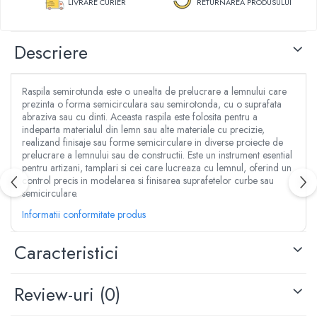
LIVRARE CURIER
RETURNAREA PRODUSULUI
Aspersoare
Clesti, patenti si foarfece
Conectori & accesorii furtun gradina
Dristi si gletiere
Pistoale de stropit
Descriere
Mistrii
Atomizoare
Cuttere
Piese si accesorii pompe stropit
Cuve, vase si cosuri
Raspila semirotunda este o unealta de prelucrare a lemnului care
Pompe de stropit
Benzi adezive
prezinta o forma semicirculara sau semirotonda, cu o suprafata
Pompe de recirculare
abraziva sau cu dinti. Aceasta raspila este folosita pentru a
Lanturi
indeparta materialul din lemn sau alte materiale cu precizie,
Piese si accesorii hidrofor
Masini de taiat placi ceramice
realizand finisaje sau forme semicirculare in diverse proiecte de
Piese si accesorii pompe submersibile
prelucrare a lemnului sau de constructii. Este un instrument esential
Accesorii & piese scule de mana
pentru artizani, tamplari si cei care lucreaza cu lemnul, oferind un
Piese si accesorii pompe de suprafata
Accesorii cablu, franghii si lanturi
control precis in modelarea si finisarea suprafetelor curbe sau
Piese si accesorii motopompe
semicirculare.
Bidinele
Accesorii banda picurare
Cabluri
Informatii conformitate produs
Accesorii tub picurare
Cancioace
Banda de irigat
Caracteristici
Capsatoare manuale
Rezervoare colectare apa
Chei cu clichet
Sisteme de irigat
Chei fixe si inelare
Review-uri
(0)
Stropitori
Chei Imbus