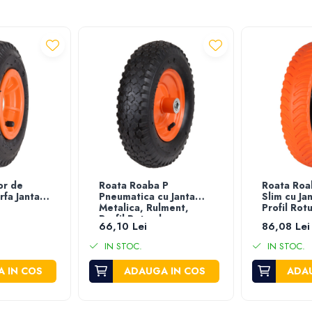
or de
Roata Roaba P
Roata Roa
rfa Janta
Pneumatica cu Janta
Slim cu Jan
Metalica, Rulment,
Profil Rot
Profil Rotund
66,10 Lei
86,08 Lei
IN STOC.
IN STOC.
 IN COS
ADAUGA IN COS
ADAU