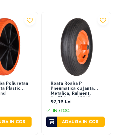
ba Poliuretan
Roata Roaba P
Anvelo
ta Plastic
Pneumatica cu Janta
cu Tepi
und
Metalica, Rulment,
Profil Rotund 1541
97,19 Lei
de la 
IN STO
IN STOC.
GA IN COS
ADAUGA IN COS
VEZ