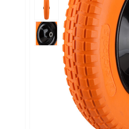
Roboti de tuns gazonul
Tocatoare de vegetatie
Tractorase de taiat vegetatie
Tractorase de tuns gazonul
Motocultoare si motosape
Motosape
Motocultoare
Pluguri motocultoare si motosape
Remorci motocultoare
Piese de schimb motocultoare, motosape
Accesorii motosape si motocultoare
Mori, tocatoare si zdrobitori
Batoze & desfacatoare porumb
Tocatoare fructe & legume
Zdrobitori struguri
Mori cereale si furaje
Teascuri struguri