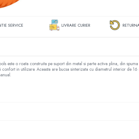
TIE SERVICE
LIVRARE CURIER
RETURNA
ls este o roata construita pe suport din metal si parte activa plina, din spum
 confort in utilizare. Aceasta are bucsa sinterizata cu diametrul interior de 1
manual.