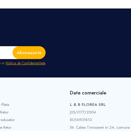
e in
Politica de Confidentialitate
Date comerciale
 Plata
L & B FLOREA SRL
 Retur
J35/3177/2004
roduselor
RO16901810
e Retur
Str. Calea Timisoarei nr 24, comuna