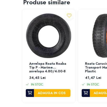
Produse similare
Furtun gradina
Aspersoare
Conectori & accesorii furtun gradina
Pistoale de stropit
Atomizoare
Piese si accesorii pompe stropit
Pompe de stropit
Pompe de recirculare
Piese si accesorii hidrofor
Piese si accesorii pompe submersibile
Anvelopa Roata Roaba
Roata Caruci
Piese si accesorii pompe de suprafata
Tip P - Marime
Transport Ma
anvelopa 4.80/4.00-8
Plastic
Piese si accesorii motopompe
34,45 Lei
41,47 Lei
Accesorii banda picurare
Accesorii tub picurare
IN STOC.
IN STOC.
Banda de irigat
ADAUGA IN COS
ADAUGA
Rezervoare colectare apa
Sisteme de irigat