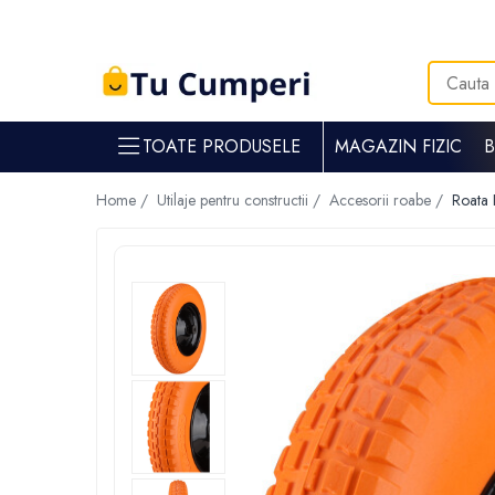
Toate Produsele
Gradina & gospodarie
TOATE PRODUSELE
MAGAZIN FIZIC
Intretinere spatii verzi
Suflante si aspiratoare frunze
Home /
Utilaje pentru constructii /
Accesorii roabe /
Roata 
Masini de tuns iarba
Tocatoare crengi
Trimmere electrice
Foarfece electrice spatii verzi
Piese si accesorii masina de tuns iarba
Tavaluguri
Accesorii si piese motocositori
Arzatoare buruieni
Dispersoare
Plantatoare