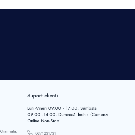
Suport clienti
Luni-Vineri 09:00 - 17:00, Sâmbătă
09:00 -14:00, Duminică: Închis (Comenzi
Online Non-Stop)
 Giarmata,
0371231731