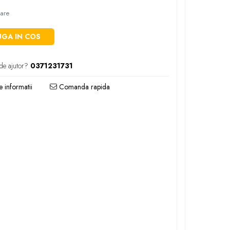
oare
GA IN COS
de ajutor?
0371231731
 informatii
Comanda rapida