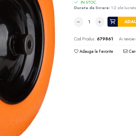
IN STOC.
Durata de livrare:
1-2 zile lucrat
ADAU
Cod Produs:
679861
Ai nevoie 
Adauga la Favorite
Cere