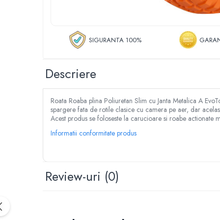
Despicator lemne
Accesorii pentru mori de cereale
Razatoare fructe & legume
SIGURANTA 100%
GARAN
Tocatoare furaje & siscornite
Motocoase
Descriere
Motocoase 2 timpi
Motocoase 4 timpi
Accesorii si piese motocoase si trimmere
Roata Roaba plina Poliuretan Slim cu Janta Metalica A EvoToo
Tractoare si minitractoare
spargere fata de rotile clasice cu camera pe aer, dar acelasi
Acest produs se foloseste la carucioare si roabe actionate 
Minitractoare
Informatii conformitate produs
Accesorii pentru minitractoare
Pompe si sisteme de irigat
Pompe submersibile apa curata
Review-uri
(0)
Pompe submersibile apa murdara
Pompe suprafata
Hidrofoare
Motopompe