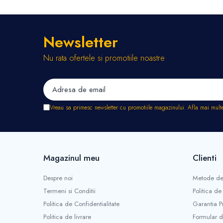
Stropitori
Tub picurare
Unelte pentru gradinarit
Newsletter
Cozi unelte
Nu rata ofertele si promotiile noastre
Topoare
Sape si sapaligi
Lopeti
Coase, seceri si cosoare
Vreau sa primesc newsletter cu promotiile magazinului. Afla mai mult
Bomfaiere
Fierastraie lemn
Foarfece de taiat gard viu
Foarfece gradina & vie
Magazinul meu
Clienti
Cazmale
Greble
Despre noi
Metode de
Furci si cultivatoare
Termeni si Conditii
Politica de
Pene pentru despicat
Politica de Confidentialitate
Garantia P
Tarnacoape
Politica de livrare
Formular d