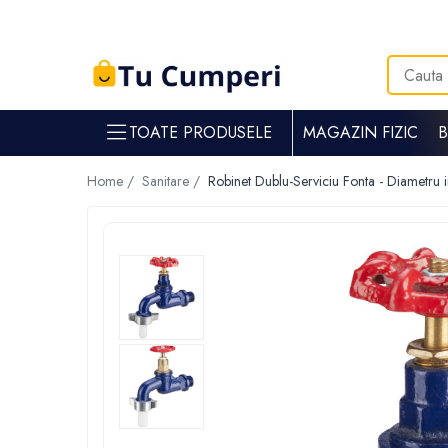
Toate Produsele
Gradina & gospodarie
TOATE PRODUSELE
MAGAZIN FIZIC
Intretinere spatii verzi
Suflante si aspiratoare frunze
Home /
Sanitare /
Robinet Dublu-Serviciu Fonta - Diametru 
Masini de tuns iarba
Tocatoare crengi
Trimmere electrice
Foarfece electrice spatii verzi
Piese si accesorii masina de tuns iarba
Tavaluguri
Accesorii si piese motocositori
Arzatoare buruieni
Dispersoare
Plantatoare