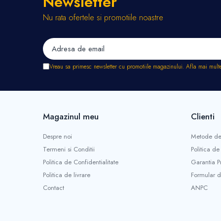
Newsletter
Stropitori
Nu rata ofertele si promotiile noastre
Tub picurare
Unelte pentru gradinarit
Cozi unelte
Topoare
Vreau sa primesc newsletter cu promotiile magazinului. Afla mai mult
Sape si sapaligi
Lopeti
Coase, seceri si cosoare
Bomfaiere
Magazinul meu
Clienti
Fierastraie lemn
Foarfece de taiat gard viu
Despre noi
Metode de
Foarfece gradina & vie
Termeni si Conditii
Politica de
Cazmale
Politica de Confidentialitate
Garantia P
Greble
Politica de livrare
Formular d
Furci si cultivatoare
Contact
ANPC
Pene pentru despicat
Tarnacoape