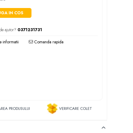
GA IN COS
de ajutor?
0371231731
 informatii
Comanda rapida
REA PRODUSULUI
VERIFICARE COLET