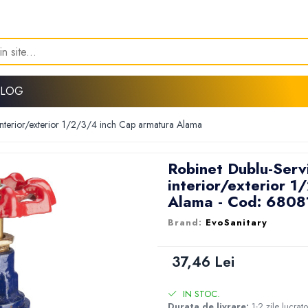
BLOG
interior/exterior 1/2/3/4 inch Cap armatura Alama
Robinet Dublu-Serv
interior/exterior 
Alama - Cod: 6808
EvoSanitary
37,46 Lei
IN STOC.
Durata de livrare:
1-2 zile lucrat