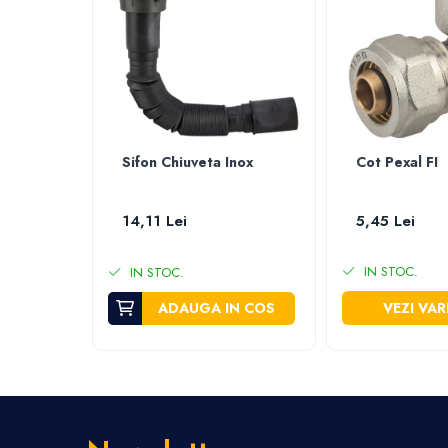
Furtun gradina
Aspersoare
Conectori & accesorii furtun gradina
Pistoale de stropit
Atomizoare
Piese si accesorii pompe stropit
Sifon Chiuveta Inox
Cot Pexal FI
Pompe de stropit
Pompe de recirculare
14,11 Lei
5,45 Lei
Piese si accesorii hidrofor
Piese si accesorii pompe submersibile
IN STOC.
IN STOC.
Piese si accesorii pompe de suprafata
Piese si accesorii motopompe
ADAUGA IN COS
VEZI VAR
Accesorii banda picurare
Accesorii tub picurare
Banda de irigat
Rezervoare colectare apa
Sisteme de irigat