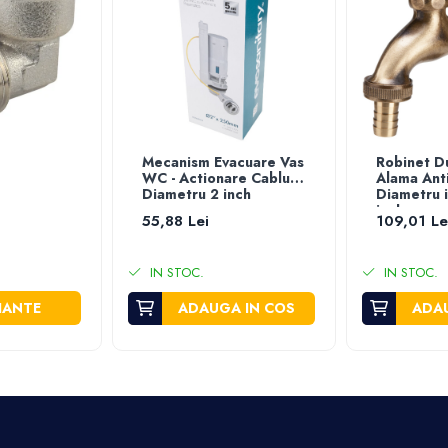
Mecanism Evacuare Vas
Robinet Du
WC - Actionare Cablu -
Alama Anti
Diametru 2 inch
Diametru i
inch
55,88 Lei
109,01 Le
IN STOC.
IN STOC.
IANTE
ADAUGA IN COS
ADAU