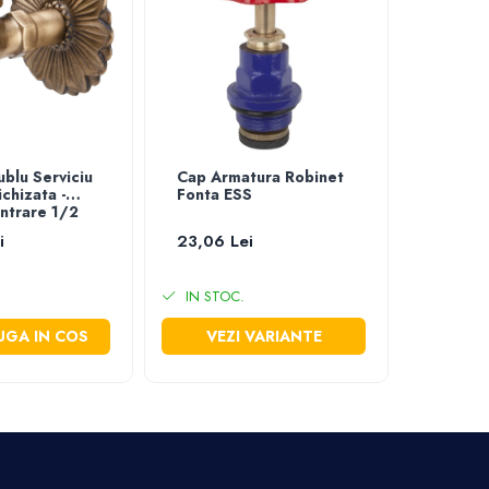
blu Serviciu
Cap Armatura Robinet
Robinet
chizata -
Fonta ESS
Cai cu 
ntrare 1/2
Cerami
i
23,06 Lei
de la 2
IN STOC.
IN STO
GA IN COS
VEZI VARIANTE
VEZ