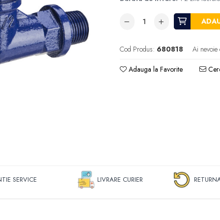
ADAU
Cod Produs:
680818
Ai nevoie 
Adauga la Favorite
Cere
TIE SERVICE
LIVRARE CURIER
RETURNA