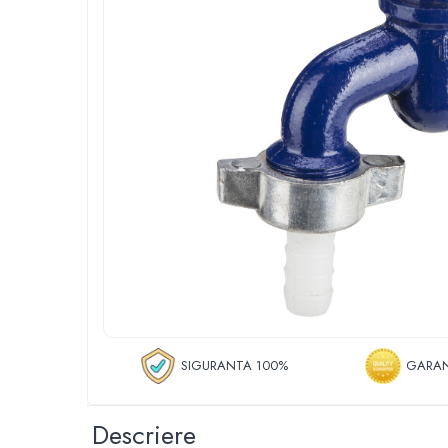
Roboti de tuns gazonul
Tocatoare de vegetatie
Tractorase de taiat vegetatie
Tractorase de tuns gazonul
Motocultoare si motosape
Motosape
Motocultoare
Pluguri motocultoare si motosape
Remorci motocultoare
Piese de schimb motocultoare, motosape
Accesorii motosape si motocultoare
Mori, tocatoare si zdrobitori
Batoze & desfacatoare porumb
Tocatoare fructe & legume
SIGURANTA 100%
GARAN
Zdrobitori struguri
Mori cereale si furaje
Descriere
Teascuri struguri