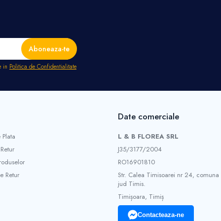
e in
Politica de Confidentialitate
Date comerciale
 Plata
L & B FLOREA SRL
 Retur
J35/3177/2004
roduselor
RO16901810
e Retur
Str. Calea Timisoarei nr 24, comuna
jud Timis.
Timișoara, Timiș
Contacteaza-ne