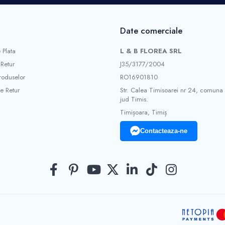
Date comerciale
 Plata
L & B FLOREA SRL
 Retur
J35/3177/2004
roduselor
RO16901810
e Retur
Str. Calea Timisoarei nr 24, comuna
jud Timis.
Timișoara, Timiș
Contacteaza-ne