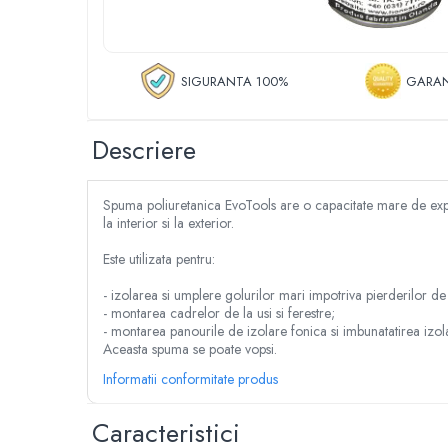
Despicator lemne
Accesorii pentru mori de cereale
Razatoare fructe & legume
SIGURANTA 100%
GARAN
Tocatoare furaje & siscornite
Motocoase
Descriere
Motocoase 2 timpi
Motocoase 4 timpi
Accesorii si piese motocoase si trimmere
Spuma poliuretanica EvoTools are o capacitate mare de expanda
Tractoare si minitractoare
la interior si la exterior.
Minitractoare
Este utilizata pentru:
Accesorii pentru minitractoare
- izolarea si umplere golurilor mari impotriva pierderilor d
Pompe si sisteme de irigat
- montarea cadrelor de la usi si ferestre;
- montarea panourile de izolare fonica si imbunatatirea izola
Pompe submersibile apa curata
Aceasta spuma se poate vopsi.
Pompe submersibile apa murdara
Informatii conformitate produs
Pompe suprafata
Hidrofoare
Caracteristici
Motopompe