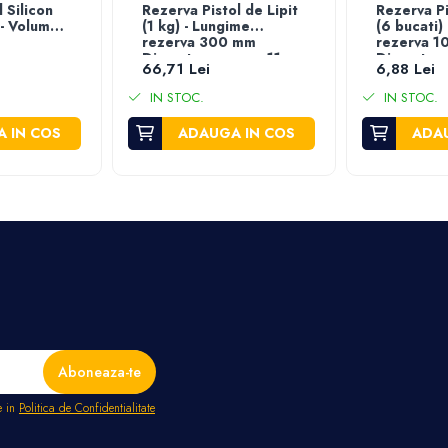
l Silicon
Rezerva Pistol de Lipit
Rezerva Pi
 - Volum
(1 kg) - Lungime
(6 bucati)
rezerva 300 mm
rezerva 1
Diametru rezerva 11
Diametru 
66,71 Lei
6,88 Lei
mm
mm
IN STOC.
IN STOC.
 IN COS
ADAUGA IN COS
ADAU
e in
Politica de Confidentialitate