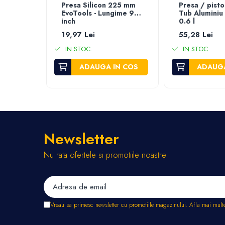
Stropitori
Presa Silicon 225 mm
Presa / pisto
EvoTools - Lungime 9
Tub Aluminiu
Tub picurare
inch
0.6 l
Unelte pentru gradinarit
19,97 Lei
55,28 Lei
Cozi unelte
IN STOC.
IN STOC.
Topoare
ADAUGA IN COS
ADAUGA
Sape si sapaligi
Lopeti
Coase, seceri si cosoare
Bomfaiere
Fierastraie lemn
Newsletter
Foarfece de taiat gard viu
Foarfece gradina & vie
Nu rata ofertele si promotiile noastre
Cazmale
Greble
Furci si cultivatoare
Pene pentru despicat
Vreau sa primesc newsletter cu promotiile magazinului. Afla mai mult
Tarnacoape