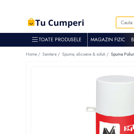
Toate Produsele
Gradina & gospodarie
TOATE PRODUSELE
MAGAZIN FIZIC
Intretinere spatii verzi
Suflante si aspiratoare frunze
Home /
Sanitare /
Spume, silicoane & soluti /
Spuma Poliur
Masini de tuns iarba
Tocatoare crengi
Trimmere electrice
Foarfece electrice spatii verzi
Piese si accesorii masina de tuns iarba
Tavaluguri
Accesorii si piese motocositori
Arzatoare buruieni
Dispersoare
Plantatoare