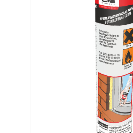
Roboti de tuns gazonul
Tocatoare de vegetatie
Tractorase de taiat vegetatie
Tractorase de tuns gazonul
Motocultoare si motosape
Motosape
Motocultoare
Pluguri motocultoare si motosape
Remorci motocultoare
Piese de schimb motocultoare, motosape
Accesorii motosape si motocultoare
Mori, tocatoare si zdrobitori
Batoze & desfacatoare porumb
Tocatoare fructe & legume
Zdrobitori struguri
Mori cereale si furaje
Teascuri struguri