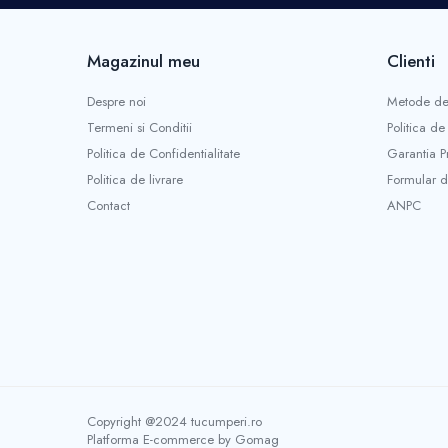
Mini unelte
Ustensile gatit
Magazinul meu
Clienti
Aparate de facut carnati
Masini de tocat carnea manuale
Despre noi
Metode de
Storcatoare rosii si legume
Termeni si Conditii
Politica de
Accesorii gaz
Politica de Confidentialitate
Garantia P
Arzatoare & pirostrii gaz
Politica de livrare
Formular d
Drujbe si accesorii
Contact
ANPC
Drujbe benzina
Drujbe electrice
Accesorii si consumabile drujba
Lame drujba
Lanturi drujba
Piese de schimb drujba
Utilaje pentru sapat si arat
Motoburghie & motosfredele
Copyright @2024 tucumperi.ro
Accesorii si piese de schimb motoburghie
Platforma E-commerce by Gomag