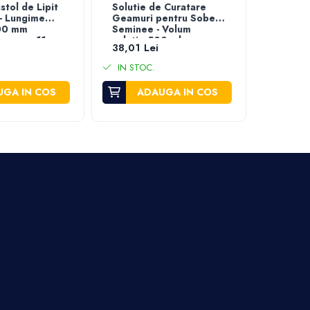
stol de Lipit
Solutie de Curatare
Banda 
 - Lungime
Geamuri pentru Sobe si
Anti Al
00 mm
Seminee - Volum
rezerva 11
solutie 500 ml
38,01 Lei
de la 1
IN STO
IN STOC.
GA IN COS
ADAUGA IN COS
VEZ