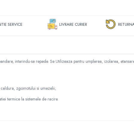
TIE SERVICE
LIVRARE CURIER
RETURNA
re, intarindu-se repede. Se Utilizeaza pentru umplerea, izolarea, etansarea si li
e caldura, zgomotului si umezelii;
tiei termice la sistemele de racire.