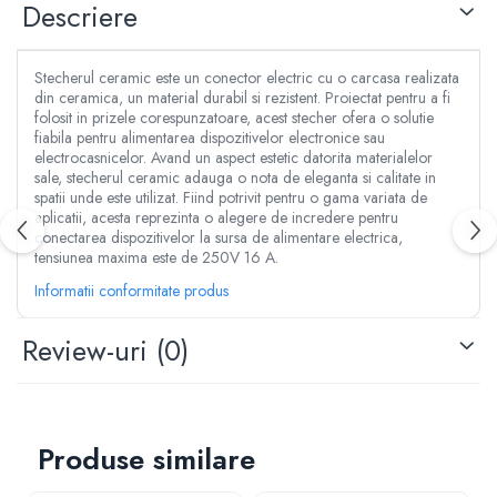
Aspersoare
Descriere
Clesti, patenti si foarfece
Conectori & accesorii furtun gradina
Dristi si gletiere
Pistoale de stropit
Mistrii
Stecherul ceramic este un conector electric cu o carcasa realizata
Atomizoare
din ceramica, un material durabil si rezistent. Proiectat pentru a fi
Cuttere
folosit in prizele corespunzatoare, acest stecher ofera o solutie
Piese si accesorii pompe stropit
Cuve, vase si cosuri
fiabila pentru alimentarea dispozitivelor electronice sau
Pompe de stropit
electrocasnicelor. Avand un aspect estetic datorita materialelor
Benzi adezive
sale, stecherul ceramic adauga o nota de eleganta si calitate in
Pompe de recirculare
Lanturi
spatii unde este utilizat. Fiind potrivit pentru o gama variata de
Piese si accesorii hidrofor
aplicatii, acesta reprezinta o alegere de incredere pentru
Masini de taiat placi ceramice
Piese si accesorii pompe submersibile
conectarea dispozitivelor la sursa de alimentare electrica,
Accesorii & piese scule de mana
tensiunea maxima este de 250V 16 A.
Piese si accesorii pompe de suprafata
Accesorii cablu, franghii si lanturi
Informatii conformitate produs
Piese si accesorii motopompe
Bidinele
Accesorii banda picurare
Cabluri
Review-uri
(0)
Accesorii tub picurare
Cancioace
Banda de irigat
Capsatoare manuale
Rezervoare colectare apa
Chei cu clichet
Sisteme de irigat
Produse similare
Chei fixe si inelare
Stropitori
Chei Imbus