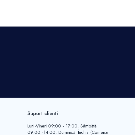
Suport clienti
Luni-Vineri 09:00 - 17:00, Sâmbătă
09:00 -14:00, Duminică: Închis (Comenzi