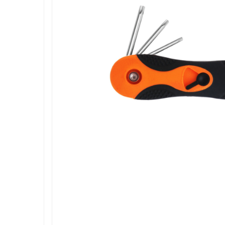
Roboti de tuns gazonul
Tocatoare de vegetatie
Tractorase de taiat vegetatie
Tractorase de tuns gazonul
Motocultoare si motosape
Motosape
Motocultoare
Pluguri motocultoare si motosape
Remorci motocultoare
Piese de schimb motocultoare, motosape
Accesorii motosape si motocultoare
Mori, tocatoare si zdrobitori
Batoze & desfacatoare porumb
Tocatoare fructe & legume
Zdrobitori struguri
Mori cereale si furaje
Teascuri struguri