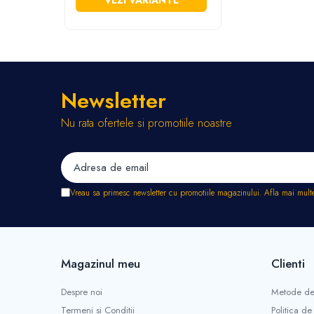
VEZI VARIANTE
Stropitori
Tub picurare
Unelte pentru gradinarit
Cozi unelte
Topoare
Newsletter
Sape si sapaligi
Lopeti
Nu rata ofertele si promotiile noastre
Coase, seceri si cosoare
Bomfaiere
Fierastraie lemn
Foarfece de taiat gard viu
Vreau sa primesc newsletter cu promotiile magazinului. Afla mai mult
Foarfece gradina & vie
Cazmale
Greble
Magazinul meu
Clienti
Furci si cultivatoare
Pene pentru despicat
Despre noi
Metode de
Tarnacoape
Termeni si Conditii
Politica de