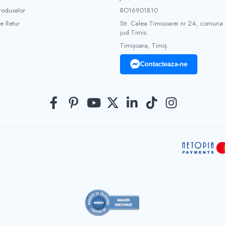
roduselor
RO16901810
e Retur
Str. Calea Timisoarei nr 24, comuna
jud Timis.
Timișoara, Timiș
Contacteaza-ne