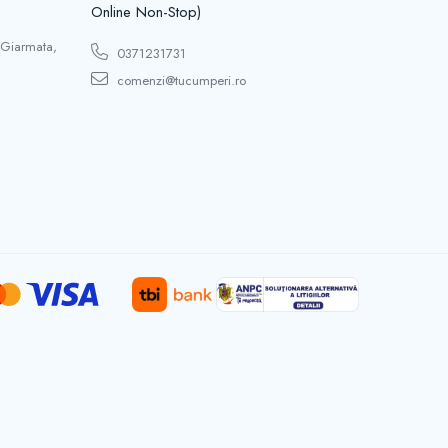
Online Non-Stop)
 Giarmata,
0371231731
comenzi@tucumperi.ro