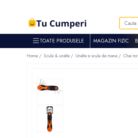
Toate Produsele
Gradina & gospodarie
TOATE PRODUSELE
MAGAZIN FIZIC
Intretinere spatii verzi
Suflante si aspiratoare frunze
Home /
Scule & unelte /
Unelte si scule de mana /
Chei to
Masini de tuns iarba
Tocatoare crengi
Trimmere electrice
Foarfece electrice spatii verzi
Piese si accesorii masina de tuns iarba
Tavaluguri
Accesorii si piese motocositori
Arzatoare buruieni
Dispersoare
Plantatoare