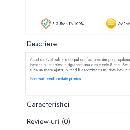
Despicator lemne
Accesorii pentru mori de cereale
Razatoare fructe & legume
SIGURANTA 100%
GARAN
Tocatoare furaje & siscornite
Motocoase
Descriere
Motocoase 2 timpi
Motocoase 4 timpi
Accesorii si piese motocoase si trimmere
Acest set EvoTools are corpul confectionat din polipropilena s
Tractoare si minitractoare
incat sa puteti folosi in siguranta una dintre cele 8 chei. S
si de un mare ajutor, putand fi depozitat cu usurinta intr-un 
Minitractoare
Informatii conformitate produs
Accesorii pentru minitractoare
Pompe si sisteme de irigat
Pompe submersibile apa curata
Caracteristici
Pompe submersibile apa murdara
Pompe suprafata
Review-uri
(0)
Hidrofoare
Motopompe