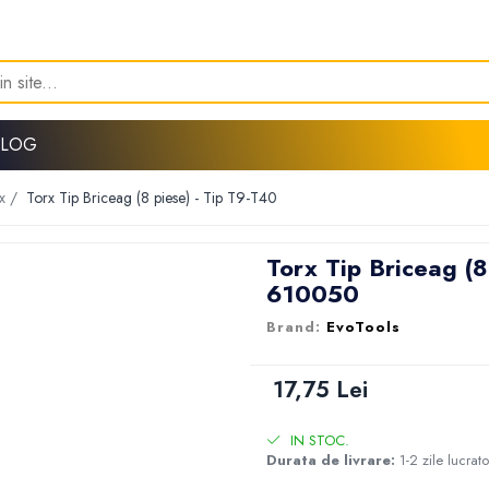
BLOG
rx /
Torx Tip Briceag (8 piese) - Tip T9-T40
Torx Tip Briceag (8
610050
EvoTools
17,75 Lei
IN STOC.
Durata de livrare:
1-2 zile lucrat