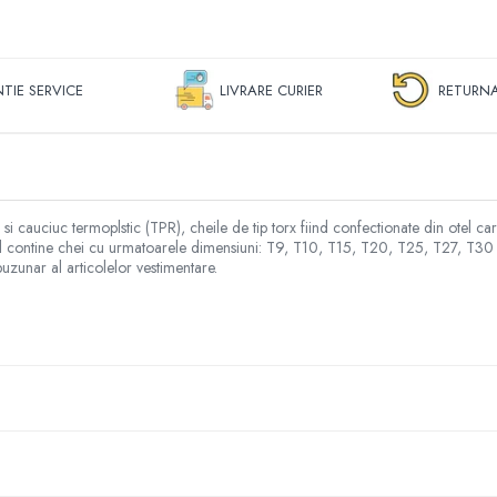
TIE SERVICE
LIVRARE CURIER
RETURNA
i cauciuc termoplstic (TPR), cheile de tip torx fiind confectionate din otel car
etul contine chei cu urmatoarele dimensiuni: T9, T10, T15, T20, T25, T27, T30 s
buzunar al articolelor vestimentare.