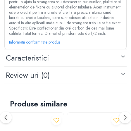
Articole dezapezire
Vase de toaleta
pentru a ajuta la strangerea sau desfacerea suruburilor, piulitelor si
Aparate de sudat tevi PPR
Razatoare fructe & legume
elementelor de fixare cu ajutorul cheilor tubulare. Acest instrument
Aeroterme gaz
Lampi de instalator
este proiectat pentru a creste eficienta si precizia atunci cand
Tocatoare furaje & siscornite
lucrati cu cheile tubulare, care sunt adesea utilizate in industria
Pistoale electrice pentru lipit
Freze de zapada
Motocoase
auto si in alte aplicatii unde cuplul de strangere trebuie sa fie exact.
Aparate de taiere cu plasma
Specificatii: Este confectionat din otel-carbon de cea mai buna
Incalzitoare radiante/panouri
Motocoase 2 timpi
calitate, tratat termic. Diametrul prinderii este de 1/2 inch.
Clesti sudura
radiante
Motocoase 4 timpi
Scule si unelte pneumatice
Informatii conformitate produs
Maturi rotative
Accesorii si piese motocoase si trimmere
Compresoare aer
Plase geotextil
Tractoare si minitractoare
Caracteristici
Pistoale impact pneumatice
Plase protectie animale & insecte
Minitractoare
Pistoale vopsit pneumatice
Accesorii pentru minitractoare
Prelate
Review-uri
(0)
Pistoale umflat pneumatice
Pompe si sisteme de irigat
Roti carucioare & platforme
Cuple aer comprimat
Pompe submersibile apa curata
Furtune aer comprimat
Pompe submersibile apa murdara
Pistoale cu manometru
Produse similare
Pompe suprafata
Unelte si scule de mana
Hidrofoare
Surubelnite
Motopompe
Ciocane si baroase
Furtun gradina
Pensule