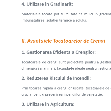
Despicator lemne
4. Utilizare in Gradinarit:
Accesorii pentru mori de cereale
Razatoare fructe & legume
Materialele tocate pot fi utilizate ca mulci in gradin
Tocatoare furaje & siscornite
imbunatatirea izolatiei termice a solului.
Motocoase
Motocoase 2 timpi
II. Avantajele Tocatoarelor de Crengi
Motocoase 4 timpi
Accesorii si piese motocoase si trimmere
1. Gestionarea Eficienta a Crengilor:
Tractoare si minitractoare
Minitractoare
Tocatoarele de crengi sunt proiectate pentru a gestio
Accesorii pentru minitractoare
dimensiuni mai mari, facandu-le ideale pentru gestionar
Pompe si sisteme de irigat
2. Reduzerea Riscului de Incendii:
Pompe submersibile apa curata
Prin tocarea rapida a crengilor uscate, tocatoarele de 
Pompe submersibile apa murdara
crucial pentru prevenirea incendiilor de vegetatie.
Pompe suprafata
Hidrofoare
3. Utilizare in Agricultura:
Motopompe