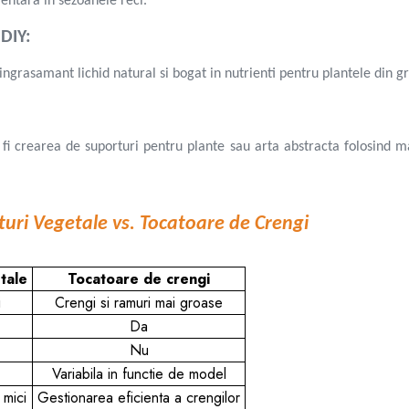
entara in sezoanele reci.
 DIY:
ngrasamant lichid natural si bogat in nutrienti pentru plantele din g
 fi crearea de suporturi pentru plante sau arta abstracta folosind m
turi Vegetale vs. Tocatoare de Crengi
tale
Tocatoare de crengi
i
Crengi si ramuri mai groase
Da
Nu
Variabila in functie de model
 mici
Gestionarea eficienta a crengilor