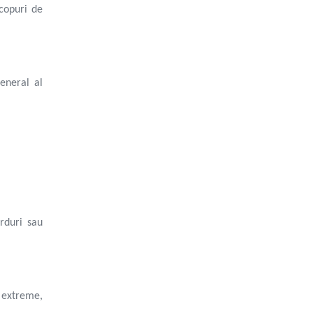
scopuri de
eneral al
rduri sau
i extreme,