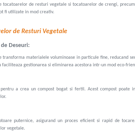
e tocatoarelor de resturi vegetale si tocatoarelor de crengi, precu
t fi utilizate in mod creativ.
relor de Resturi Vegetale
 de Deseuri:
e transforma materialele voluminoase in particule fine, reducand se
 faciliteaza gestionarea si eliminarea acestora intr-un mod eco-frien
te pentru a crea un compost bogat si fertil. Acest compost poate i
lor.
toare puternice, asigurand un proces eficient si rapid de tocare
lor vegetale.