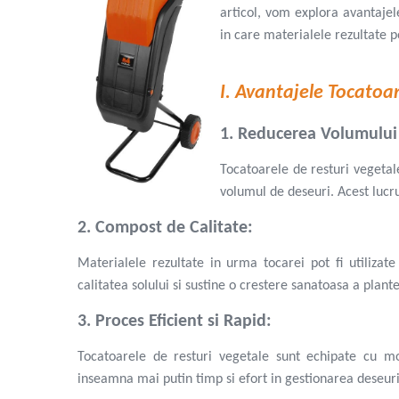
Roboti de tuns gazonul
articol, vom explora avantajel
Tocatoare de vegetatie
in care materialele rezultate po
Tractorase de taiat vegetatie
Tractorase de tuns gazonul
I. Avantajele Tocatoa
Motocultoare si motosape
Motosape
1. Reducerea Volumului
Motocultoare
Pluguri motocultoare si motosape
Tocatoarele de resturi vegetal
Remorci motocultoare
volumul de deseuri. Acest lucru
Piese de schimb motocultoare, motosape
2. Compost de Calitate:
Accesorii motosape si motocultoare
Mori, tocatoare si zdrobitori
Materialele rezultate in urma tocarei pot fi utiliza
calitatea solului si sustine o crestere sanatoasa a plante
Batoze & desfacatoare porumb
Tocatoare fructe & legume
3. Proces Eficient si Rapid:
Zdrobitori struguri
Mori cereale si furaje
Tocatoarele de resturi vegetale sunt echipate cu mo
inseamna mai putin timp si efort in gestionarea deseuri
Teascuri struguri