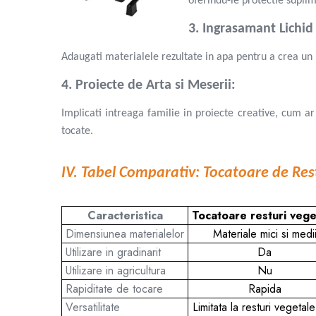
oferindu-le protectie suplim
Stropitori
Tub picurare
3. Ingrasamant Lichid
Unelte pentru gradinarit
Adaugati materialele rezultate in apa pentru a crea un i
Cozi unelte
Topoare
4. Proiecte de Arta si Meserii:
Sape si sapaligi
Implicati intreaga familie in proiecte creative, cum ar
Lopeti
tocate.
Coase, seceri si cosoare
Bomfaiere
IV. Tabel Comparativ: Tocatoare de Res
Fierastraie lemn
Foarfece de taiat gard viu
Foarfece gradina & vie
Caracteristica
Tocatoare resturi vege
Cazmale
Dimensiunea materialelor
Materiale mici si medi
Greble
Utilizare in gradinarit
Da
Furci si cultivatoare
Utilizare in agricultura
Nu
Pene pentru despicat
Rapiditate de tocare
Rapida
Tarnacoape
Versatilitate
Limitata la resturi vegetale