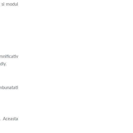
m si modul
mnificativ
dly.
mbunatati
. Aceasta