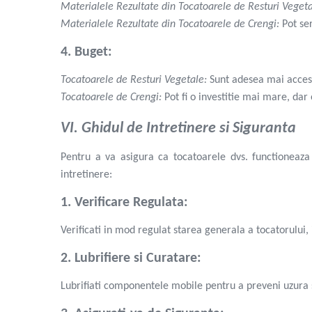
Materialele Rezultate din Tocatoarele de Resturi Vegeta
Masini de sapat santuri
Materialele Rezultate din Tocatoarele de Crengi:
Pot ser
Casute de gradina
Scule & unelte
4. Buget:
Scule electrice
Tocatoarele de Resturi Vegetale:
Sunt adesea mai accesib
Masini de gaurit si insurubat
Tocatoarele de Crengi:
Pot fi o investitie mai mare, dar
Polizor unghiular - Flexuri
VI. Ghidul de Intretinere si Siguranta
Ciocane rotopercutoare
Ciocane demolatoare
Pentru a va asigura ca tocatoarele dvs. functioneaza 
Masini de slefuit si rindele
intretinere:
Fierastraie circulare si masini de debitat
Fierastraie pendulare
1. Verificare Regulata:
Fierastraie sabie
Verificati in mod regulat starea generala a tocatorului,
Mixere electrice
Polizoare de banc
2. Lubrifiere si Curatare:
Masini de polisat
Lubrifiati componentele mobile pentru a preveni uzura s
Pistoale electrice pentru vopsit
Pistoale cu aer cald