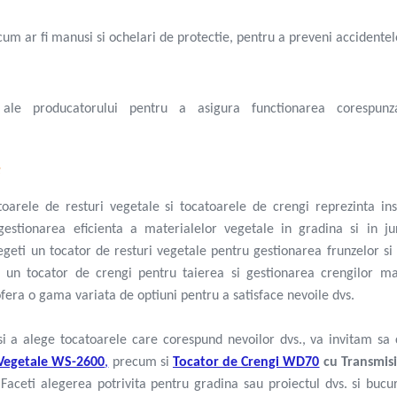
cum ar fi manusi si ochelari de protectie, pentru a preveni accidentel
re ale producatorului pentru a asigura functionarea corespun
e
atoarele de resturi vegetale si tocatoarele de crengi reprezinta i
gestionarea eficienta a materialelor vegetale in gradina si in jur
egeti un tocator de resturi vegetale pentru gestionarea frunzelor si 
 un tocator de crengi pentru taierea si gestionarea crengilor ma
fera o gama variata de optiuni pentru a satisface nevoile dvs.
i a alege tocatoarele care corespund nevoilor dvs., va invitam sa 
 Vegetale WS-2600
,
precum si
Tocator de Crengi WD70
cu Transmisi
 Faceti alegerea potrivita pentru gradina sau proiectul dvs. si bucu