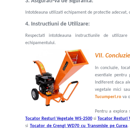
3. Asigurati-va de Siguranta:
Foarfece electrice tabla
Intotdeauna utilizati echipament de protectie adecvat, 
Lanterne
Masini de frezat
4. Instructiuni de Utilizare:
Acumulatori scule electrice
Respectati intotdeauna instructiunile de utiliza
Incarcatoare acumulator
echipamentului.
Accesorii masina insurubat
multifunctionala
VII. Concluzi
Capsatoare electrice
Masina multifunctionala
In concluzie, toc
Pistoale de impact electrice
esentiale pentru 
Sudura si lipire
Indiferent daca al
Aparate sudura tip MMA/MIG/MAG
vegetale mici sau
Accesorii sudura & lipire
Tucumperi.ro
va o
Masti de protectie sudura
Sarma si electrozi
Pentru a explora s
Scule instalatori
Tocator Resturi Vegetale WS-2500
si
Tocator Resturi
si
Tocator de Crengi WD70 cu Transmisie pe Curea
.
Rezerve buteli gaz