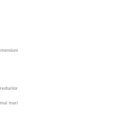
dimensiuni
resturilor
i mai mari