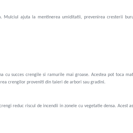
a. Mulciul ajuta la mentinerea umiditatii, prevenirea cresterii buru
na cu succes crengile si ramurile mai groase. Acestea pot toca mat
ea crengilor proveniti din taieri de arbori sau gradini.
crengi reduc riscul de incendii in zonele cu vegetatie densa. Acest a