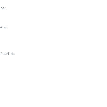
iber.
anse.
sfaturi de