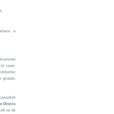
e.
zatoare a
nstrumente
ul casei.
resturilor
i groase,
consultati
e Directa
rati-va de