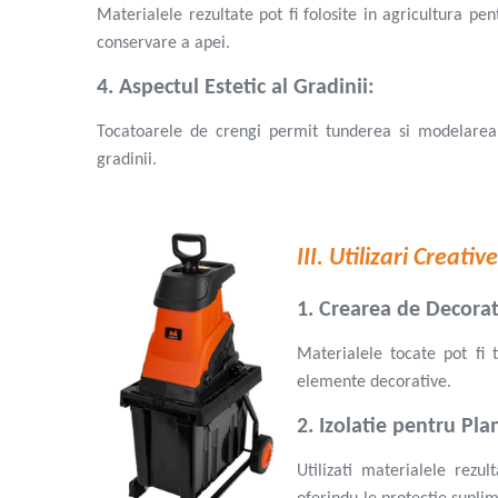
Furtun gradina
Materialele rezultate pot fi folosite in agricultura p
conservare a apei.
Aspersoare
Conectori & accesorii furtun gradina
4. Aspectul Estetic al Gradinii:
Pistoale de stropit
Atomizoare
Tocatoarele de crengi permit tunderea si modelarea pr
Piese si accesorii pompe stropit
gradinii.
Pompe de stropit
Pompe de recirculare
Piese si accesorii hidrofor
III. Utilizari Creat
Piese si accesorii pompe submersibile
Piese si accesorii pompe de suprafata
1. Crearea de Decora
Piese si accesorii motopompe
Materialele tocate pot fi 
Accesorii banda picurare
elemente decorative.
Accesorii tub picurare
Banda de irigat
2. Izolatie pentru Pla
Rezervoare colectare apa
Utilizati materialele rezu
Sisteme de irigat