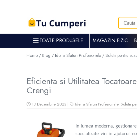
Toate Produsele
Gradina & gospodarie
TOATE PRODUSELE
MAGAZIN FIZIC
Intretinere spatii verzi
Suflante si aspiratoare frunze
Home /
Blog /
Idei si Sfaturi Profesionale /
Solutii pentru sez
Masini de tuns iarba
Tocatoare crengi
Trimmere electrice
Eficienta si Utilitatea Tocatoar
Foarfece electrice spatii verzi
Crengi
Piese si accesorii masina de tuns iarba
Tavaluguri
13 Decembrie 2023
|
Idei si Sfaturi Profesionale
,
Solutii p
Accesorii si piese motocositori
Arzatoare buruieni
Dispersoare
In lumea moderna, gestionarea 
Plantatoare
specializate vin in ajutorul n