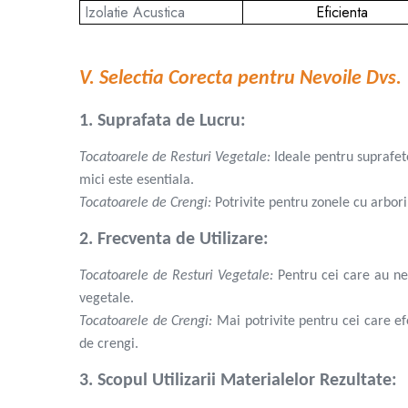
Mini unelte
Izolatie Acustica
Eficienta
Ustensile gatit
Aparate de facut carnati
V. Selectia Corecta pentru Nevoile Dvs.
Masini de tocat carnea manuale
Storcatoare rosii si legume
1. Suprafata de Lucru:
Accesorii gaz
Arzatoare & pirostrii gaz
Tocatoarele de Resturi Vegetale:
Ideale pentru suprafet
Drujbe si accesorii
mici este esentiala.
Tocatoarele de Crengi:
Potrivite pentru zonele cu arbori
Drujbe benzina
Drujbe electrice
2. Frecventa de Utilizare:
Accesorii si consumabile drujba
Lame drujba
Tocatoarele de Resturi Vegetale:
Pentru cei care au ne
vegetale.
Lanturi drujba
Tocatoarele de Crengi:
Mai potrivite pentru cei care e
Piese de schimb drujba
de crengi.
Utilaje pentru sapat si arat
Motoburghie & motosfredele
3. Scopul Utilizarii Materialelor Rezultate:
Accesorii si piese de schimb motoburghie