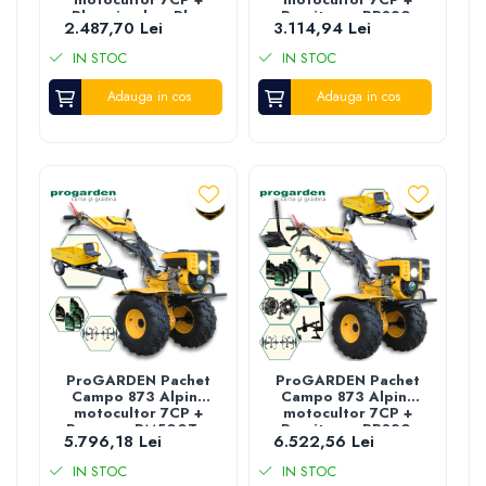
Plug simplu + Plug
Prasitoare PRS20-
2.487,70 Lei
3.114,94 Lei
bilonat/rarita + 3L
45 + Plug simplu +
Ulei
Plug bilonat/rarita
IN STOC
IN STOC
+ Adaptor + 2 Roti
metalice 350x6 + 3L
Adauga in cos
Adauga in cos
Ulei
ProGARDEN Pachet
ProGARDEN Pachet
Campo 873 Alpine
Campo 873 Alpine
motocultor 7CP +
motocultor 7CP +
Remorca RM500T +
Prasitoare PRS20-
5.796,18 Lei
6.522,56 Lei
5L Ulei
45 + Remorca
RM500T + Plug
IN STOC
IN STOC
simplu + Plug