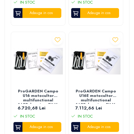
IN STOC
IN STOC
Adauga in cos
Adauga in cos
ProGARDEN Campo
ProGARDEN Campo
U16 motocultor
U16E motocultor
multifunctional
multifunctional
14CP, benzina, EU V,
14CP, benzina, EU V,
6.720,68 Lei
7.112,66 Lei
pornire la sfoara,
pornire electrica,
3+2 viteze, reductor
3+2 viteze, reductor
IN STOC
IN STOC
Adauga in cos
Adauga in cos