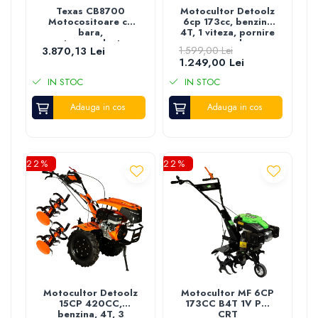
Texas CB8700
Motocultor Detoolz
Motocositoare cu
6cp 173cc, benzina
bara,
4T, 1 viteza, pornire
autopropulsata,
manuala
3.870,13 Lei
1.599,00 Lei
3.4CP, 87cm
1.249,00 Lei
IN STOC
IN STOC
Adauga in cos
Adauga in cos
-22%
-22%
Motocultor Detoolz
Motocultor MF 6CP
15CP 420CC,
173CC B4T 1V PM
benzina, 4T, 3
CRT