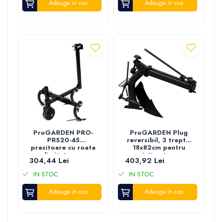
Adauga in cos
Adauga in cos
ProGARDEN PRO-
ProGARDEN Plug
PRS20-45
reversibil, 3 trepte,
prasitoare cu roata
18x82cm pentru
limitatoare
minitractoare
304,44 Lei
403,92 Lei
adancime pentru
Campo T
motocultor, 20cm
IN STOC
IN STOC
distanta intre
randuri, tija 45cm
Adauga in cos
Adauga in cos