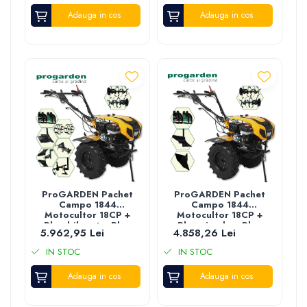
bilonat/rarita +
Adauga in cos
Adaptor reglabil +
Adauga in cos
2 Roti metalice
350x6 + 5L Ulei
ProGARDEN Pachet
ProGARDEN Pachet
Campo 1844
Campo 1844
Motocultor 18CP +
Motocultor 18CP +
Plug bilonat + Plug
Plug simplu + Plug
5.962,95 Lei
4.858,26 Lei
reversibil +
bilonat/rarita + 4L
Prasitoare +
Ulei
IN STOC
IN STOC
Adaptor + 2 roti
metalice 540x170 +
Adauga in cos
4L Ulei
Adauga in cos