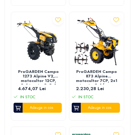
ProGARDEN Campo
ProGARDEN Campo
1273 Alpine V2,
873 Alpine
motocultor 12CP,
motocultor 7CP, 2+1
2+1 trepte, 2+2+1
trepte, 2+1 freze,
4.674,07 Lei
2.230,28 Lei
freze, roti 6.00-12,
benzina, roti ATV, 2
diesel, EU V, pornire
prize putere
IN STOC
IN STOC
electrica, 2 prize
putere
Adauga in cos
Adauga in cos