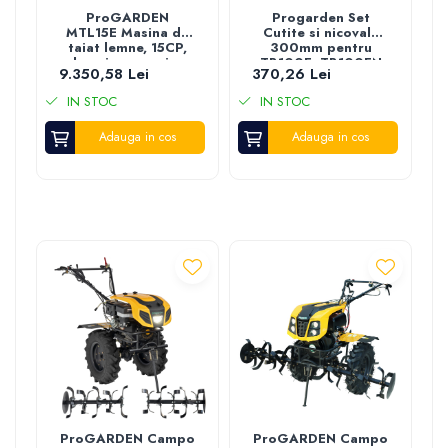
Piese de schimb polizor unghiular - flex
ProGARDEN
Progarden Set
MTL15E Masina de
Cutite si nicovala
Piese de schimb scule electrice
taiat lemne, 15CP,
300mm pentru
benzina, pornire
TB100E, TB100EN
Pietre polizat
9.350,58 Lei
370,26 Lei
electrica
IN STOC
IN STOC
Adauga in cos
Adauga in cos
ProGARDEN Campo
ProGARDEN Campo