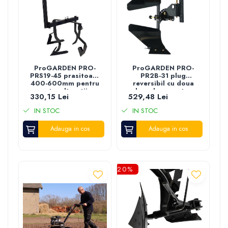
ProGARDEN PRO-
ProGARDEN PRO-
PRS19-45 prasitoare
PR2B-31 plug
400-600mm pentru
reversibil cu doua
motocultor, tija
brazdare pentru
330,15 Lei
529,48 Lei
45cm
motocultor, tija
31cm
IN STOC
IN STOC
Adauga in cos
Adauga in cos
-20%