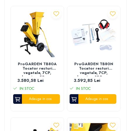
Casute de gradina
Carlige
Conexpanduri & ancore
Cuie tapiterie
Cuiere
Dibluri
Distantieri
Filiere
Lacate
ProGARDEN TB80A
ProGARDEN TB80N
Manere mobiler & lazi
Tocator resturi
Tocator resturi
vegetale, 7CP,
vegetale, 7CP,
Manere usi
benzina, 50mm,
benzina, 100mm,
3.580,58 Lei
3.592,85 Lei
pornire la sfoara
pornire la sfoara
Piulite
IN STOC
IN STOC
Role porti
Saibe
Adauga in cos
Adauga in cos
Suporturi TV
Suruburi autoforante
Suruburi gipscarton
Suruburi metrice