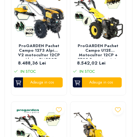
ProGARDEN Pachet
ProGARDEN Pachet
Campo 1273 Alpine
Campo U12E
V2 motocultor 12CP
Motocultor 12CP +
+ Alpine RM500T
FT90 Freza tractata
8.488,36 Lei
8.542,02 Lei
Remorca + 6L ulei
90cm + Roata
sustinere + 4L Ulei
IN STOC
IN STOC
Adauga in cos
Adauga in cos