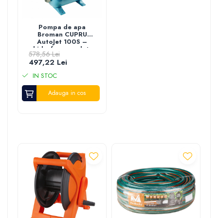
Pompa de apa
Broman CUPRU
AutoJet 100S –
hidrofor complet,
578,56 Lei
1800 W, 2 CP
497,22 Lei
IN STOC
Adauga in cos