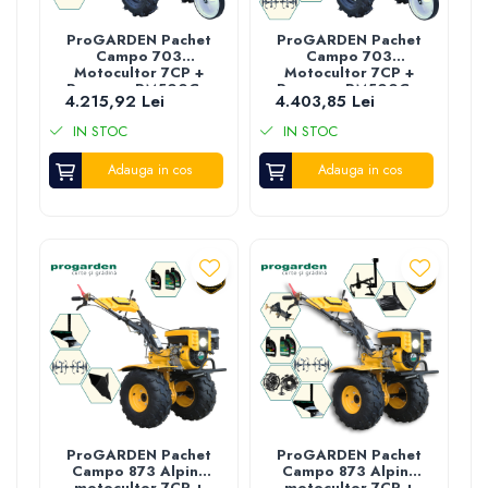
ProGARDEN Pachet
ProGARDEN Pachet
Campo 703
Campo 703
Motocultor 7CP +
Motocultor 7CP +
Remorca RM500C +
Remorca RM500C +
4.215,92 Lei
4.403,85 Lei
Plug simplu + Plug
Plug simplu +
bilonat/rarita + 2
2xPlug
IN STOC
IN STOC
Roti metalice 350x6
bilonat/rarita +
+ 2L Ulei
Adaptor + 2 Roti
Adauga in cos
metalice 350x6 + 2L
Adauga in cos
Ulei
ProGARDEN Pachet
ProGARDEN Pachet
Campo 873 Alpine
Campo 873 Alpine
motocultor 7CP +
motocultor 7CP +