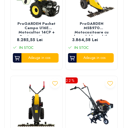
ProGARDEN Pachet
ProGARDEN
Campo U16E
MSB970
Motocultor 14CP +
Motocositoare cu
Roata sustinere +
bara dubla mobila
8.285,55 Lei
3.864,58 Lei
Freza tractata FT90
97cm, 7.5CP,
+ 4L Ulei
benzina 4T, 2 viteze
IN STOC
IN STOC
Adauga in cos
Adauga in cos
-22%