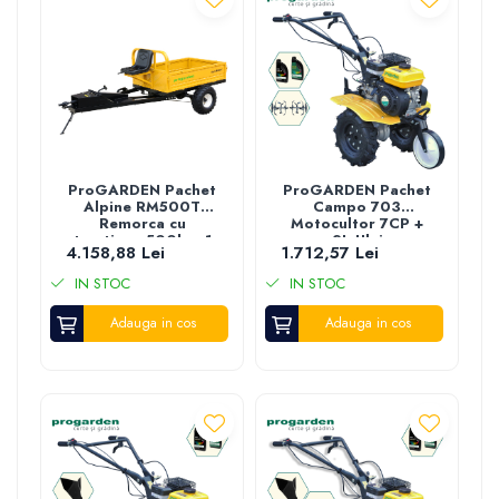
ProGARDEN Pachet
ProGARDEN Pachet
Alpine RM500T
Campo 703
Remorca cu
Motocultor 7CP +
tractiune 500kg, 1
2L Ulei
4.158,88 Lei
1.712,57 Lei
osie, prindere bolt
pentru motocultor,
IN STOC
IN STOC
roti 19x7-8 si set
manicoti Adaptiv 3
Adauga in cos
in 1 S
Adauga in cos