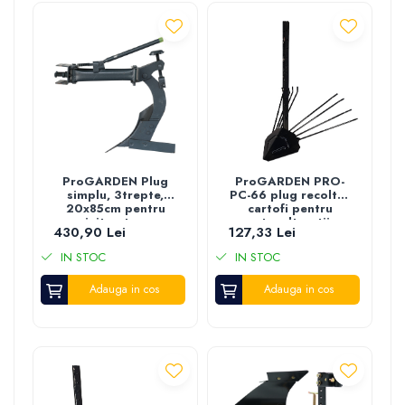
ProGARDEN Plug
ProGARDEN PRO-
simplu, 3trepte,
PC-66 plug recoltat
20x85cm pentru
cartofi pentru
minitractoare
motocultor, tija
430,90 Lei
127,33 Lei
Campo T
66cm
IN STOC
IN STOC
Adauga in cos
Adauga in cos