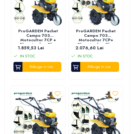
ProGARDEN Pachet
ProGARDEN Pachet
Campo 703
Campo 703
Motocultor 7CP +
Motocultor 7CP+
Plug simplu + Plug
Plug simplu + Plug
1.859,53 Lei
2.076,60 Lei
bilonat/rarita + 2L
bilonat/rarita + 2
Ulei
roti metalice 350x6
IN STOC
IN STOC
+ 2L Ulei
Adauga in cos
Adauga in cos