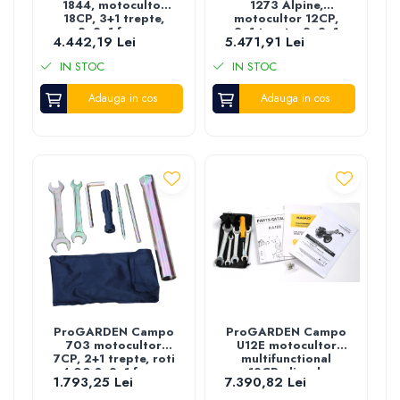
1844, motocultor
1273 Alpine,
18CP, 3+1 trepte,
motocultor 12CP,
2+2+1 freze,
2+1 trepte, 2+2+1
4.442,19 Lei
5.471,91 Lei
diferential, roti
freze, roti 6.00-12,
6.00-12, benzina, EU
diesel, EU V, pornire
IN STOC
IN STOC
V
electrica, 2 prize
putere
Adauga in cos
Adauga in cos
ProGARDEN Campo
ProGARDEN Campo
703 motocultor
U12E motocultor
7CP, 2+1 trepte, roti
multifunctional
4.00-8, 2+1 freze,
12CP, diesel,
1.793,25 Lei
7.390,82 Lei
benzina, curele,
pornire electrica,
transmisie aluminiu
3+2 viteze, reductor