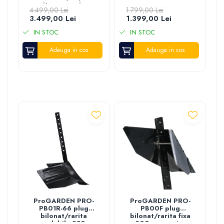
viteze, pornire
4.499,00 Lei
1.799,00 Lei
manuala, cu roti
3.499,00 Lei
1.399,00 Lei
IN STOC
IN STOC
Adauga in cos
Adauga in cos
ProGARDEN PRO-
ProGARDEN PRO-
PB01R-66 plug
PB00F plug
bilonat/rarita
bilonat/rarita fixa
reglabila 250-
300mm pentru