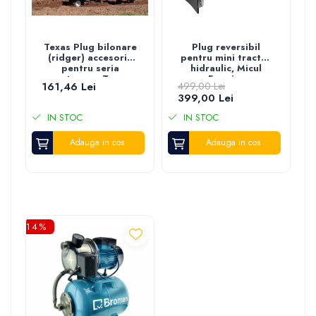
Texas Plug bilonare
Plug reversibil
(ridger) accesoriu
pentru mini tractor
pentru seria
hidraulic, Micul
motosape Texas
Fermier
161,46 Lei
499,00 Lei
Lilli, Hobby, El-Tex
399,00 Lei
1800
IN STOC
IN STOC
Adauga in cos
Adauga in cos
-14%