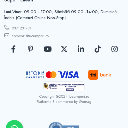
Casute de gradina
Carlige
Luni-Vineri 09:00 - 17:00, Sâmbătă 09:00 -14:00, Duminică:
Conexpanduri & ancore
Închis (Comenzi Online Non-Stop)
Cuie tapiterie
0371231731
Cuiere
comenzi@tucumperi.ro
Dibluri
Distantieri
Filiere
Lacate
Manere mobiler & lazi
Manere usi
Piulite
Role porti
Saibe
Copyright @2024 tucumperi.ro
Platforma E-commerce by Gomag
Suporturi TV
Suruburi autoforante
Suruburi gipscarton
Suruburi metrice