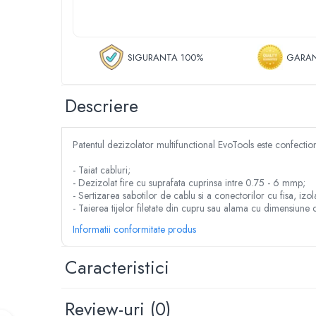
Despicator lemne
Accesorii pentru mori de cereale
Razatoare fructe & legume
SIGURANTA 100%
GARAN
Tocatoare furaje & siscornite
Motocoase
Descriere
Motocoase 2 timpi
Motocoase 4 timpi
Accesorii si piese motocoase si trimmere
Patentul dezizolator multifunctional EvoTools este confection
Tractoare si minitractoare
- Taiat cabluri;
Minitractoare
- Dezizolat fire cu suprafata cuprinsa intre 0.75 - 6 mmp;
Accesorii pentru minitractoare
- Sertizarea sabotilor de cablu si a conectorilor cu fisa, izol
- Taierea tijelor filetate din cupru sau alama cu dimensiune 
Pompe si sisteme de irigat
Informatii conformitate produs
Pompe submersibile apa curata
Pompe submersibile apa murdara
Caracteristici
Pompe suprafata
Hidrofoare
Review-uri
(0)
Motopompe