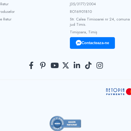
 Retur
J35/3177/2004
roduselor
RO16901810
e Retur
Str. Calea Timisoarei nr 24, comuna
jud Timis.
Timișoara, Timiș
Contacteaza-ne