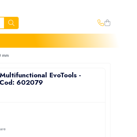
30 mm
Multifunctional EvoTools -
 Cod: 602079
oare