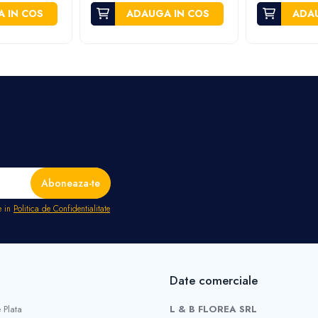
 IN COS
ADAUGA IN COS
ADAU
e in
Politica de Confidentialitate
Date comerciale
 Plata
L & B FLOREA SRL