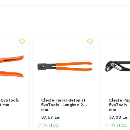
 EvoTools
Cleste Fierar-Betonist
Cleste Pa
50 mm
EvoTools - Lungime 250
EvoTools 
mm
mm
37,67 Lei
37,03 Lei
IN STOC.
IN STOC.