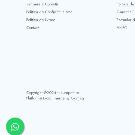
Mini unelte
Termeni si Conditii
Politica de
Ustensile gatit
Politica de Confidentialitate
Garantia P
Aparate de facut carnati
Politica de livrare
Formular d
Masini de tocat carnea manuale
Contact
ANPC
Storcatoare rosii si legume
Accesorii gaz
Arzatoare & pirostrii gaz
Drujbe si accesorii
Drujbe benzina
Drujbe electrice
Accesorii si consumabile drujba
Lame drujba
Copyright @2024 tucumperi.ro
Platforma E-commerce by Gomag
Lanturi drujba
Piese de schimb drujba
Utilaje pentru sapat si arat
Motoburghie & motosfredele
Accesorii si piese de schimb motoburghie