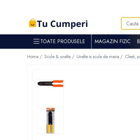
Toate Produsele
Gradina & gospodarie
TOATE PRODUSELE
MAGAZIN FIZIC
Intretinere spatii verzi
Suflante si aspiratoare frunze
Home /
Scule & unelte /
Unelte si scule de mana /
Clesti, 
Masini de tuns iarba
Tocatoare crengi
Trimmere electrice
Foarfece electrice spatii verzi
Piese si accesorii masina de tuns iarba
Tavaluguri
Accesorii si piese motocositori
Arzatoare buruieni
Dispersoare
Plantatoare