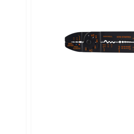
Roboti de tuns gazonul
Tocatoare de vegetatie
Tractorase de taiat vegetatie
Tractorase de tuns gazonul
Motocultoare si motosape
Motosape
Motocultoare
Pluguri motocultoare si motosape
Remorci motocultoare
Piese de schimb motocultoare, motosape
Accesorii motosape si motocultoare
Mori, tocatoare si zdrobitori
Batoze & desfacatoare porumb
Tocatoare fructe & legume
Zdrobitori struguri
Mori cereale si furaje
Teascuri struguri