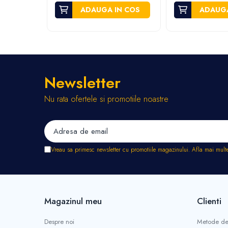
Stropitori
ADAUGA IN COS
ADAUGA
Tub picurare
Unelte pentru gradinarit
Cozi unelte
Topoare
Sape si sapaligi
Newsletter
Lopeti
Nu rata ofertele si promotiile noastre
Coase, seceri si cosoare
Bomfaiere
Fierastraie lemn
Foarfece de taiat gard viu
Vreau sa primesc newsletter cu promotiile magazinului. Afla mai mult
Foarfece gradina & vie
Cazmale
Greble
Furci si cultivatoare
Magazinul meu
Clienti
Pene pentru despicat
Tarnacoape
Despre noi
Metode de