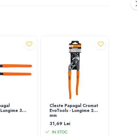
pagal
Cleste Papagal Cromat
Cleste 
- Lungime 300
EvoTools - Lungime 250
Lungim
mm
31,69 Lei
20,07 
IN STOC.
IN STO