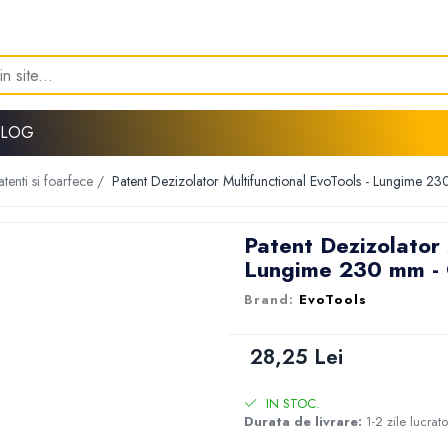
BLOG
patenti si foarfece /
Patent Dezizolator Multifunctional EvoTools - Lungime 2
Patent Dezizolator 
Lungime 230 mm -
EvoTools
28,25 Lei
IN STOC.
Durata de livrare:
1-2 zile lucrat