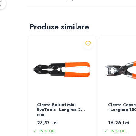
Furtun gradina
Aspersoare
Conectori & accesorii furtun gradina
Produse similare
Pistoale de stropit
Atomizoare
Piese si accesorii pompe stropit
Pompe de stropit
Pompe de recirculare
Piese si accesorii hidrofor
Piese si accesorii pompe submersibile
Piese si accesorii pompe de suprafata
Piese si accesorii motopompe
Accesorii banda picurare
Cleste Bolturi Mini
Cleste Capse
Accesorii tub picurare
EvoTools - Lungime 200
- Lungime 1
mm
Banda de irigat
23,57 Lei
16,26 Lei
Rezervoare colectare apa
Sisteme de irigat
IN STOC.
IN STOC.