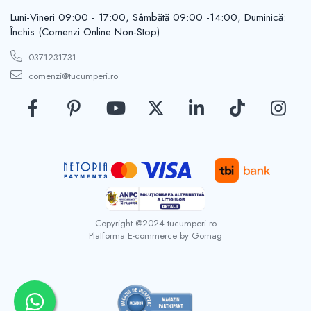
Casute de gradina
Carlige
Luni-Vineri 09:00 - 17:00, Sâmbătă 09:00 -14:00, Duminică:
Închis (Comenzi Online Non-Stop)
Conexpanduri & ancore
Cuie tapiterie
0371231731
Cuiere
comenzi@tucumperi.ro
Dibluri
Distantieri
Filiere
Lacate
Manere mobiler & lazi
Manere usi
Piulite
Role porti
Copyright @2024 tucumperi.ro
Saibe
Platforma E-commerce by Gomag
Suporturi TV
Suruburi autoforante
Suruburi gipscarton
Suruburi metrice