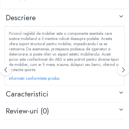
Aspersoare
Clesti, patenti si foarfece
Conectori & accesorii furtun gradina
Dristi si gletiere
Descriere
Pistoale de stropit
Mistrii
Atomizoare
Cuttere
Piese si accesorii pompe stropit
Piciorul reglabil de mobilier este o componenta esentiala care
Cuve, vase si cosuri
sustine mobilierul si il mentine ridicat deasupra podelei. Acesta
Pompe de stropit
Benzi adezive
ofera suport structural pentru mobilier, impiedicandu-l sa se
Pompe de recirculare
rastoarne. De asemenea, protejeaza podeaua de zgarieturi si
Lanturi
deteriorare, si poate oferi un aspect estetic mobilierului. Acest
Piese si accesorii hidrofor
Masini de taiat placi ceramice
picior este confectionat din ABS si este potrivit pentru diverse tipuri
Piese si accesorii pompe submersibile
de mobilier, cum ar fi mese, scaune, dulapuri sau banci, oferind o
Accesorii & piese scule de mana
Piese si accesorii pompe de suprafata
protectie sporita.
Accesorii cablu, franghii si lanturi
Piese si accesorii motopompe
Informatii conformitate produs
Bidinele
Accesorii banda picurare
Cabluri
Caracteristici
Accesorii tub picurare
Cancioace
Banda de irigat
Capsatoare manuale
Rezervoare colectare apa
Review-uri
(0)
Chei cu clichet
Sisteme de irigat
Chei fixe si inelare
Stropitori
Chei Imbus