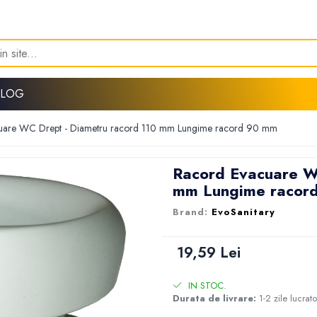
BLOG
uare WC Drept - Diametru racord 110 mm Lungime racord 90 mm
Racord Evacuare W
mm Lungime racor
EvoSanitary
19,59 Lei
IN STOC.
Durata de livrare:
1-2 zile lucrat