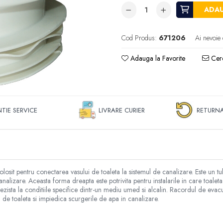
ADAU
Cod Produs:
671206
Ai nevoie 
Adauga la Favorite
Cere
TIE SERVICE
LIVRARE CURIER
RETURNA
osit pentru conectarea vasului de toaleta la sistemul de canalizare. Este un 
alizare. Aceasta forma dreapta este potrivita pentru instalarile in care toalet
 rezista la conditiile specifice dintr-un mediu umed si alcalin. Racordul de eva
l de toaleta si impiedica scurgerile de apa in canalizare.