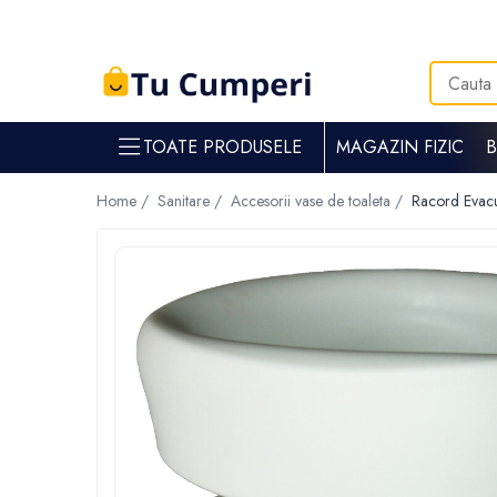
Toate Produsele
Gradina & gospodarie
TOATE PRODUSELE
MAGAZIN FIZIC
Intretinere spatii verzi
Suflante si aspiratoare frunze
Home /
Sanitare /
Accesorii vase de toaleta /
Racord Evac
Masini de tuns iarba
Tocatoare crengi
Trimmere electrice
Foarfece electrice spatii verzi
Piese si accesorii masina de tuns iarba
Tavaluguri
Accesorii si piese motocositori
Arzatoare buruieni
Dispersoare
Plantatoare