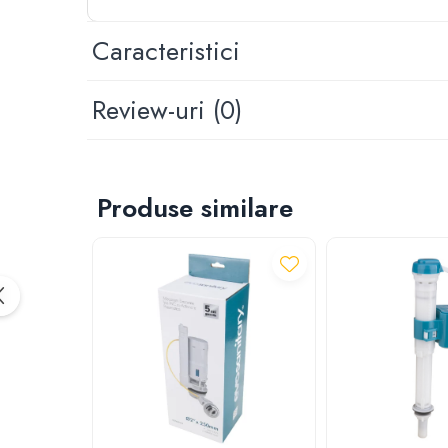
Despicator lemne
Accesorii pentru mori de cereale
Caracteristici
Razatoare fructe & legume
Tocatoare furaje & siscornite
Review-uri
(0)
Motocoase
Motocoase 2 timpi
Motocoase 4 timpi
Accesorii si piese motocoase si trimmere
Produse similare
Tractoare si minitractoare
Minitractoare
Accesorii pentru minitractoare
Pompe si sisteme de irigat
Pompe submersibile apa curata
Pompe submersibile apa murdara
Pompe suprafata
Hidrofoare
Motopompe