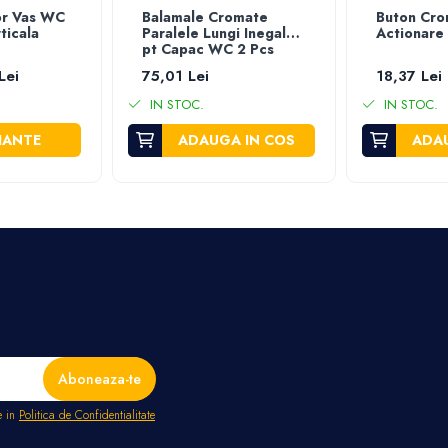
or Vas WC
Balamale Cromate
Buton Cro
ticala
Paralele Lungi Inegale
Actionare
pt Capac WC 2 Pcs
Lei
75,01 Lei
18,37 Lei
IN STOC.
IN STOC.
IANTE
ADAUGA IN COS
ADAU
e in
Politica de Confidentialitate