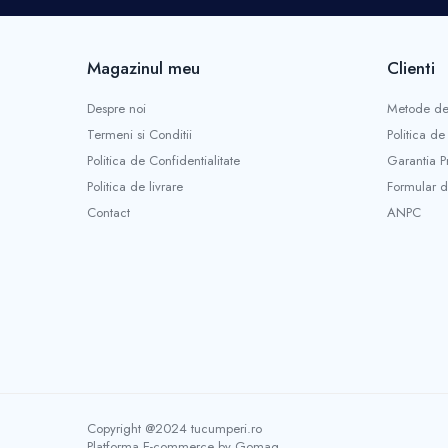
Stropitori
Tub picurare
Unelte pentru gradinarit
Magazinul meu
Clienti
Cozi unelte
Despre noi
Metode de
Topoare
Termeni si Conditii
Politica de
Sape si sapaligi
Politica de Confidentialitate
Garantia P
Lopeti
Politica de livrare
Formular d
Coase, seceri si cosoare
Contact
ANPC
Bomfaiere
Fierastraie lemn
Foarfece de taiat gard viu
Foarfece gradina & vie
Cazmale
Greble
Furci si cultivatoare
Pene pentru despicat
Copyright @2024 tucumperi.ro
Tarnacoape
Platforma E-commerce by Gomag