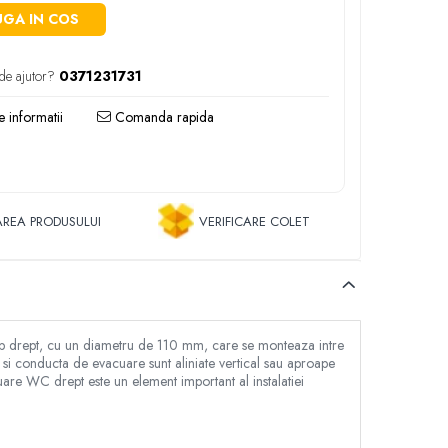
GA IN COS
de ajutor?
0371231731
 informatii
Comanda rapida
REA PRODUSULUI
VERIFICARE COLET
tub drept, cu un diametru de 110 mm, care se monteaza intre
a si conducta de evacuare sunt aliniate vertical sau aproape
cuare WC drept este un element important al instalatiei