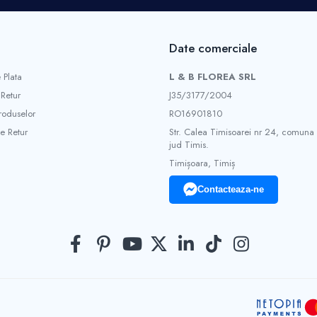
Date comerciale
 Plata
L & B FLOREA SRL
 Retur
J35/3177/2004
roduselor
RO16901810
e Retur
Str. Calea Timisoarei nr 24, comuna
jud Timis.
Timișoara, Timiș
Contacteaza-ne