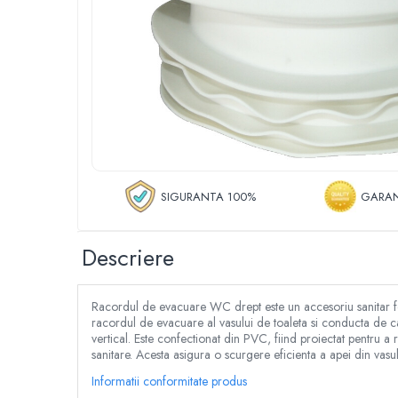
Roboti de tuns gazonul
Tocatoare de vegetatie
Tractorase de taiat vegetatie
Tractorase de tuns gazonul
Motocultoare si motosape
Motosape
Motocultoare
Pluguri motocultoare si motosape
Remorci motocultoare
SIGURANTA 100%
GARAN
Piese de schimb motocultoare, motosape
Accesorii motosape si motocultoare
Descriere
Mori, tocatoare si zdrobitori
Batoze & desfacatoare porumb
Racordul de evacuare WC drept este un accesoriu sanitar fol
Tocatoare fructe & legume
racordul de evacuare al vasului de toaleta si conducta de can
Zdrobitori struguri
vertical. Este confectionat din PVC, fiind proiectat pentru a
sanitare. Acesta asigura o scurgere eficienta a apei din vasu
Mori cereale si furaje
Teascuri struguri
Informatii conformitate produs