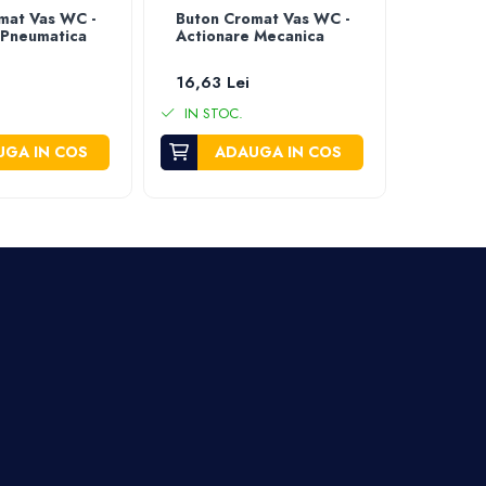
mat Vas WC -
Buton Cromat Vas WC -
Capac 
 Pneumatica
Actionare Mecanica
capac 
16,63 Lei
36,34 
IN STOC.
IN STO
GA IN COS
ADAUGA IN COS
A